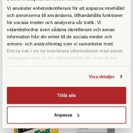
Vi använder enhetsidentifierare för att anpassa innehållet
och annonserna till användarna, tillhandahålla funktioner
för sociala medier och analysera vår trafik. Vi
vidarebefordrar även sådana identifierare och annan
information från din enhet till de sociala medier och
annons- och analysföretag som vi samarbetar med.
Dessa kan i sin tur kombinera informationen med annan
Polaroid
Green Clean
information som du har tillhandahållit eller som de har
Polaroid B&W Film for 600
Green Clean Tryckluft 400ml
samlat in när du har använt deras tjänster.
White Frame
G-2050
Visa detaljer
Finns i lager
Finns i lager
239 SEK
349 SEK
Tillåt alla
KÖP
KÖP
LÄS MER
LÄS MER
Anpassa