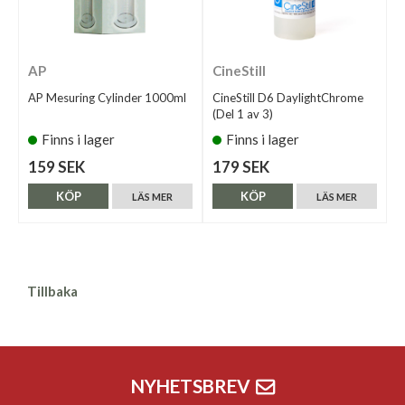
AP
CineStill
AP Mesuring Cylinder 1000ml
CineStill D6 DaylightChrome
(Del 1 av 3)
Finns i lager
Finns i lager
159 SEK
179 SEK
KÖP
KÖP
LÄS MER
LÄS MER
Tillbaka
NYHETSBREV