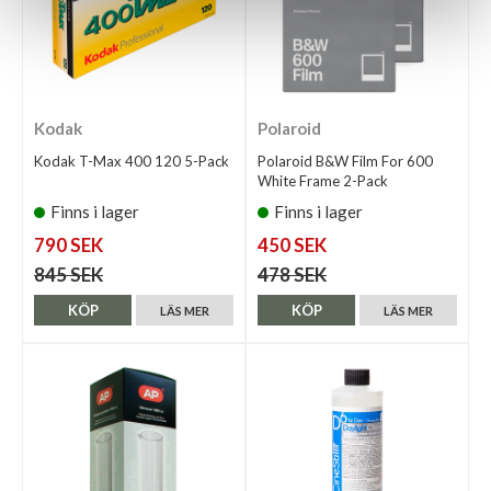
Kodak
Polaroid
Kodak T-Max 400 120 5-Pack
Polaroid B&W Film For 600
White Frame 2-Pack
Finns i lager
Finns i lager
790 SEK
450 SEK
845 SEK
478 SEK
KÖP
KÖP
LÄS MER
LÄS MER