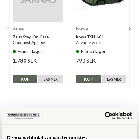
Zeiss
Kowa
Zeiss Stay-On-Case
Kowa TSN-601
Conquest Apia 65
Allvädersväska
Finns i lager
Finns i lager
1.780 SEK
790 SEK
KÖP
KÖP
LÄS MER
LÄS MER
ANDRA KÖPTE ÄVEN
Denna webbplats använder cookies