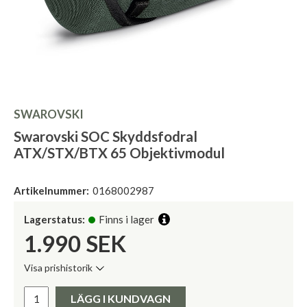
SWAROVSKI
Swarovski SOC Skyddsfodral
ATX/STX/BTX 65 Objektivmodul
Artikelnummer:
0168002987
Lagerstatus:
Finns i lager
1.990
SEK
Visa prishistorik
Lägsta pris de senaste 30 dagarna:
Pris:
LÄGG I KUNDVAGN