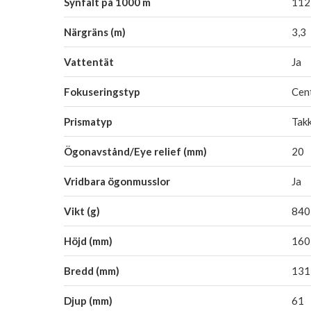
Synfält på 1000 m
112
Närgräns (m)
3,3
Vattentät
Ja
Fokuseringstyp
Cen
Prismatyp
Tak
Ögonavstånd/Eye relief (mm)
20
Vridbara ögonmusslor
Ja
Vikt (g)
840
Höjd (mm)
160
Bredd (mm)
131
Djup (mm)
61