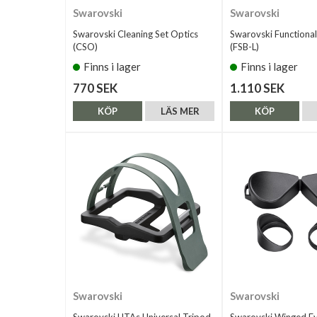
Swarovski
Swarovski
Swarovski Cleaning Set Optics
Swarovski Functional
(CSO)
(FSB-L)
Finns i lager
Finns i lager
770 SEK
1.110 SEK
KÖP
LÄS MER
KÖP
Swarovski
Swarovski
Swarovski UTAs Universal Tripod
Swarovski Winged E