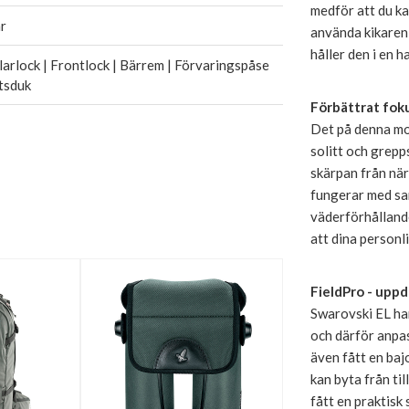
medför att du k
r
använda kikaren 
håller den i en h
arlock | Frontlock | Bärrem | Förvaringspåse
tsduk
Förbättrat fok
Det på denna mo
solitt och grepp
skärpan från när
fungerar med sa
väderförhållande
att dina personli
FieldPro - uppd
Swarovski EL ha
och därför anpas
även fått en baj
kan byta från ti
fått en praktisk