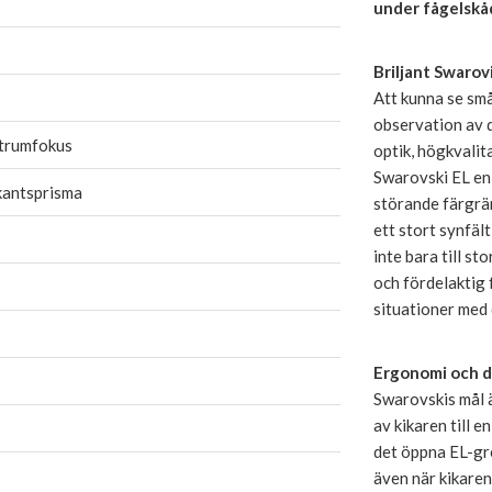
under fågelskåd
Briljant Swarov
Att kunna se sm
observation av d
trumfokus
optik, högkvalit
Swarovski EL en 
kantsprisma
störande färgrä
ett stort synfäl
inte bara till s
och fördelaktig 
situationer med d
Ergonomi och d
Swarovskis mål ä
av kikaren till 
det öppna EL-gre
även när kikare