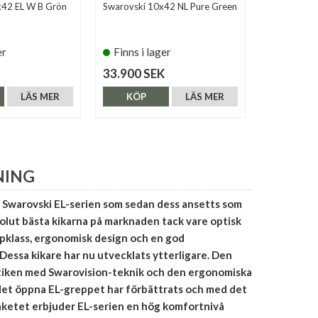
x42 EL W B Grön
Swarovski 10x42 NL Pure Green
Swarovski 
er
Finns i lager
Finns i 
33.900 SEK
28.900 S
LÄS MER
KÖP
LÄS MER
KÖP
NING
 Swarovski EL-serien som sedan dess ansetts som
olut bästa kikarna på marknaden tack vare optisk
ppklass, ergonomisk design och en god
 Dessa kikare har nu utvecklats ytterligare. Den
optiken med Swarovision-teknik och den ergonomiska
et öppna EL-greppet har förbättrats och med det
aketet erbjuder EL-serien en hög komfortnivå