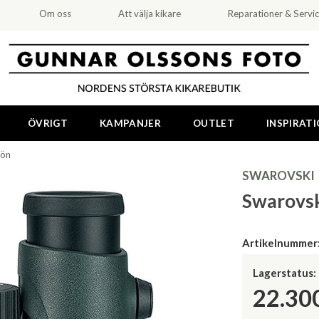
Om oss
Att välja kikare
Reparationer & Servi
ÖVRIGT
KAMPANJER
OUTLET
INSPIRAT
rön
SWAROVSKI
Swarovsk
Artikelnummer
Lagerstatus:
22.30