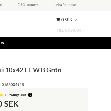
ce
EU Customers
Leica Boutique
0 SEK
TILL KASSAN
ION
i 10x42 EL W B Grön
:
0168004915
Tillfälligt slut
0
SEK