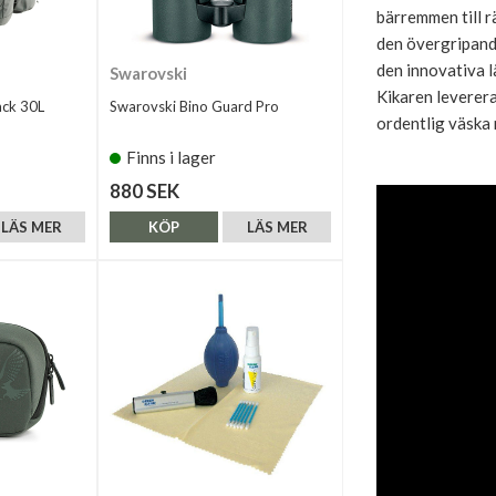
bärremmen till r
den övergripande
den innovativa l
Swarovski
Kikaren leverera
ack 30L
Swarovski Bino Guard Pro
ordentlig väska
Finns i lager
880 SEK
LÄS MER
KÖP
LÄS MER