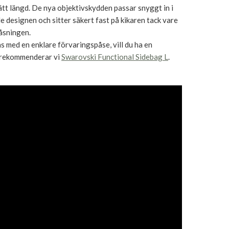
ätt längd. De nya objektivskydden passar snyggt in i
 designen och sitter säkert fast på kikaren tack vare
åsningen.
s med en enklare förvaringspåse, vill du ha en
 rekommenderar vi
Swarovski Functional Sidebag L
.