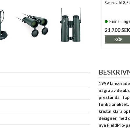
Swarovski 8,5
Finns i lag
21.700 SEK
KÖP
BESKRIV
1999 lanserade
några av de abs
prestanda i to
funktionalitet.
kristallklara 
designen med d
nya FieldPro-p