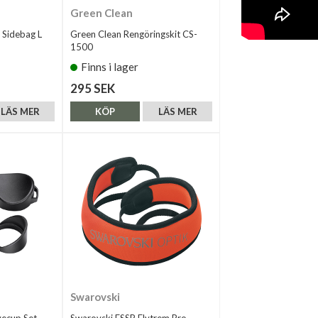
Green Clean
 Sidebag L
Green Clean Rengöringskit CS-
1500
Finns i lager
295 SEK
LÄS MER
KÖP
LÄS MER
Swarovski
yecup Set
Swarovski FSSP Flytrem Pro