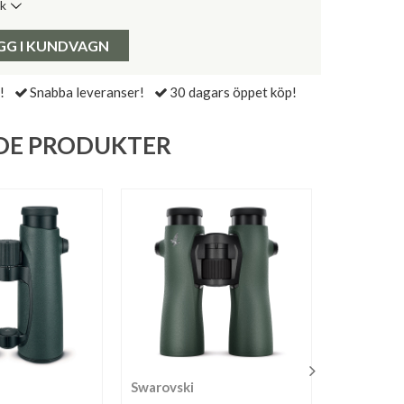
ik
de senaste 30 dagarna:
Pris:
GG I KUNDVAGN
!
Snabba leveranser!
30 dagars öppet köp!
DE PRODUKTER
Swarovski
Swarovski