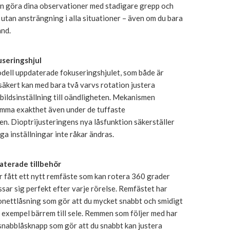
an göra dina observationer med stadigare grepp och
utan ansträngning i alla situationer – även om du bara
and.
useringshjul
dell uppdaterade fokuseringshjulet, som både är
säkert kan med bara två varvs rotation justera
bildsinställning till oändligheten. Mekanismen
mma exakthet även under de tuffaste
n. Dioptrijusteringens nya låsfunktion säkerställer
ga inställningar inte råkar ändras.
aterade tillbehör
r fått ett nytt remfäste som kan rotera 360 grader
sar sig perfekt efter varje rörelse. Remfästet har
onettlåsning som gör att du mycket snabbt och smidigt
ll exempel bärrem till sele. Remmen som följer med har
 snabblåsknapp som gör att du snabbt kan justera