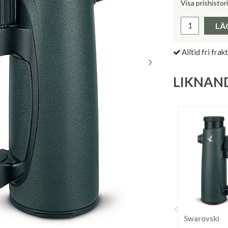
Visa prishistor
Lägsta pris 
LÄ
Alltid fri frakt
LIKNAN
Swarovski