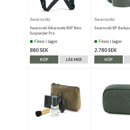
Swarovski
Swarovski
Swarovski Kikaresele BSP Bino
Swarovski BP Backp
Suspender Pro
Finns i lager
Finns i lager
880 SEK
2.780 SEK
KÖP
LÄS MER
KÖP