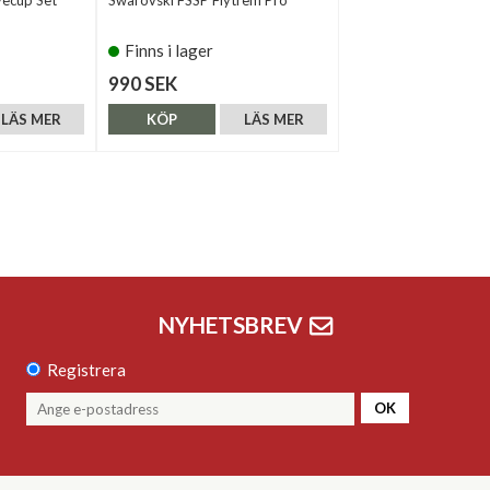
Finns i lager
990 SEK
LÄS MER
KÖP
LÄS MER
NYHETSBREV
Registrera
OK