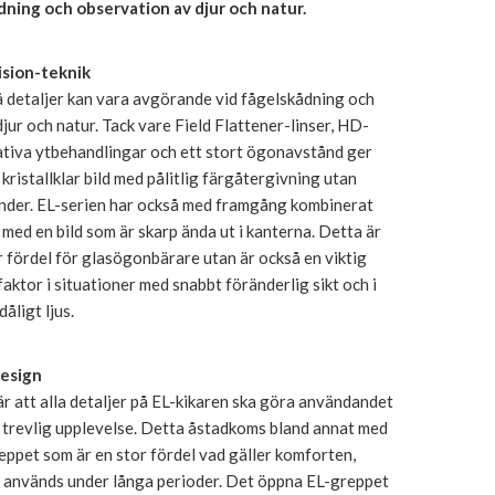
ning och observation av djur och natur.
ision-teknik
å detaljer kan vara avgörande vid fågelskådning och
jur och natur. Tack vare Field Flattener-linser, HD-
ativa ytbehandlingar och ett stort ögonavstånd ger
kristallklar bild med pålitlig färgåtergivning utan
nder. EL-serien har också med framgång kombinerat
t med en bild som är skarp ända ut i kanterna. Detta är
tor fördel för glasögonbärare utan är också en viktig
faktor i situationer med snabbt föränderlig sikt och i
åligt ljus.
esign
r att alla detaljer på EL-kikaren ska göra användandet
en trevlig upplevelse. Detta åstadkoms bland annat med
ppet som är en stor fördel vad gäller komforten,
n används under långa perioder. Det öppna EL-greppet