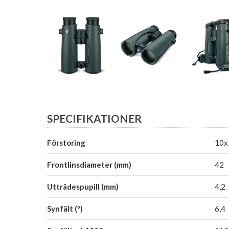
SPECIFIKATIONER
Förstoring
10x
Frontlinsdiameter (mm)
42
Utträdespupill (mm)
4,2
Synfält (º)
6,4