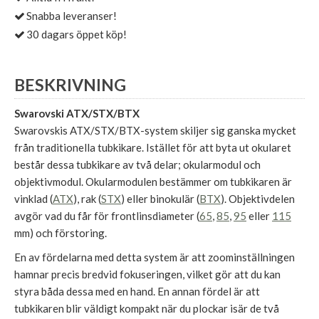
Snabba leveranser!
30 dagars öppet köp!
BESKRIVNING
Swarovski ATX/STX/BTX
Swarovskis ATX/STX/BTX-system skiljer sig ganska mycket
från traditionella tubkikare. Istället för att byta ut okularet
består dessa tubkikare av två delar; okularmodul och
objektivmodul. Okularmodulen bestämmer om tubkikaren är
vinklad (
ATX
), rak (
STX
) eller binokulär (
BTX
). Objektivdelen
avgör vad du får för frontlinsdiameter (
65
,
85
,
95
eller
115
mm) och förstoring.
En av fördelarna med detta system är att zoominställningen
hamnar precis bredvid fokuseringen, vilket gör att du kan
styra båda dessa med en hand. En annan fördel är att
tubkikaren blir väldigt kompakt när du plockar isär de två