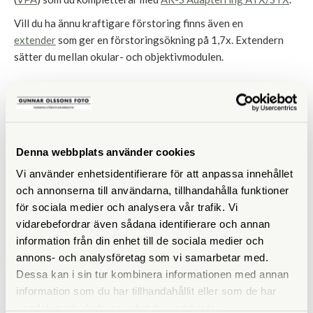
Vill du ha ännu kraftigare förstoring finns även en
extender
som ger en förstoringsökning på 1,7x. Extendern
sätter du mellan okular- och objektivmodulen.
LIKNANDE PRODUKTER
Denna webbplats använder cookies
Vi använder enhetsidentifierare för att anpassa innehållet
och annonserna till användarna, tillhandahålla funktioner
för sociala medier och analysera vår trafik. Vi
vidarebefordrar även sådana identifierare och annan
information från din enhet till de sociala medier och
annons- och analysföretag som vi samarbetar med.
Dessa kan i sin tur kombinera informationen med annan
Swarovski
Swarovski
information som du har tillhandahållit eller som de har
Swarovski ATX-95+65 -
Swarovski ATX
samlat in när du har använt deras tjänster.
Paket
Okularmodul