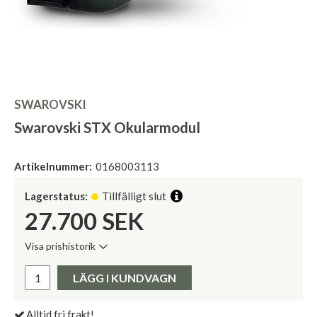
SWAROVSKI
Swarovski STX Okularmodul
Artikelnummer:
0168003113
Lagerstatus:
Tillfälligt slut
27.700
SEK
Visa prishistorik
Lägsta pris de senaste 30 dagarna:
Pris:
LÄGG I KUNDVAGN
Alltid fri frakt!