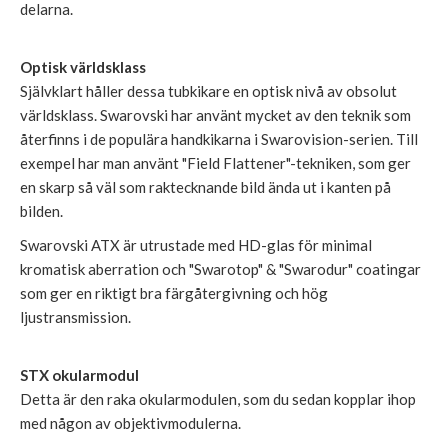
delarna.
Optisk världsklass
Självklart håller dessa tubkikare en optisk nivå av obsolut
världsklass. Swarovski har använt mycket av den teknik som
återfinns i de populära handkikarna i Swarovision-serien. Till
exempel har man använt "Field Flattener"-tekniken, som ger
en skarp så väl som raktecknande bild ända ut i kanten på
bilden.
Swarovski ATX är utrustade med HD-glas för minimal
kromatisk aberration och "Swarotop" & "Swarodur" coatingar
som ger en riktigt bra färgåtergivning och hög
ljustransmission.
STX okularmodul
Detta är den raka okularmodulen, som du sedan kopplar ihop
med någon av objektivmodulerna.