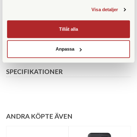
Finns i lager
Finns i lager
Visa detaljer
71.900 SEK
27.700 SEK
76.040 SEK
Tillåt alla
KÖP
KÖP
LÄS MER
LÄS MER
Anpassa
SPECIFIKATIONER
ANDRA KÖPTE ÄVEN