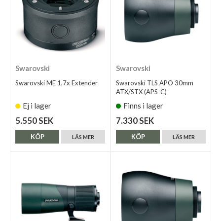
Swarovski
Swarovski
Swarovski ME 1,7x Extender
Swarovski TLS APO 30mm
ATX/STX (APS-C)
Ej i lager
Finns i lager
5.550 SEK
7.330 SEK
KÖP
KÖP
LÄS MER
LÄS MER