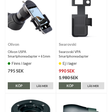
Olivon
Swarovski
Olivon USPA
Swarovski VPA
Smartphoneadapter + 61mm
Smartphoneadapter
Finns i lager
Ej i lager
795 SEK
990 SEK
1.980 SEK
KÖP
KÖP
LÄS MER
LÄS MER