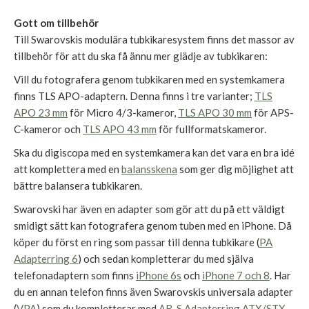
Gott om tillbehör
Till Swarovskis modulära tubkikaresystem finns det massor av
tillbehör för att du ska få ännu mer glädje av tubkikaren:
Vill du fotografera genom tubkikaren med en systemkamera
finns TLS APO-adaptern. Denna finns i tre varianter;
TLS
APO 23 mm
för Micro 4/3-kameror,
TLS APO 30 mm
för APS-
C-kameror och
TLS APO 43 mm
för fullformatskameror.
Ska du digiscopa med en systemkamera kan det vara en bra idé
att komplettera med en
balansskena
som ger dig möjlighet att
bättre balansera tubkikaren.
Swarovski har även en adapter som gör att du på ett väldigt
smidigt sätt kan fotografera genom tuben med en iPhone. Då
köper du först en ring som passar till denna tubkikare (
PA
Adapterring 6
) och sedan kompletterar du med själva
telefonadaptern som finns
iPhone 6s
och
iPhone 7 och 8
. Har
du en annan telefon finns även Swarovskis universala adapter
(
VPA
) som du kompletterar med
AR-S Adapterring ATX/STX
.