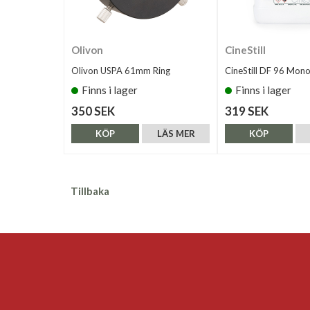
Olivon
CineStill
Olivon USPA 61mm Ring
CineStill DF 96 Mon
Finns i lager
Finns i lager
350 SEK
319 SEK
KÖP
LÄS MER
KÖP
Tillbaka