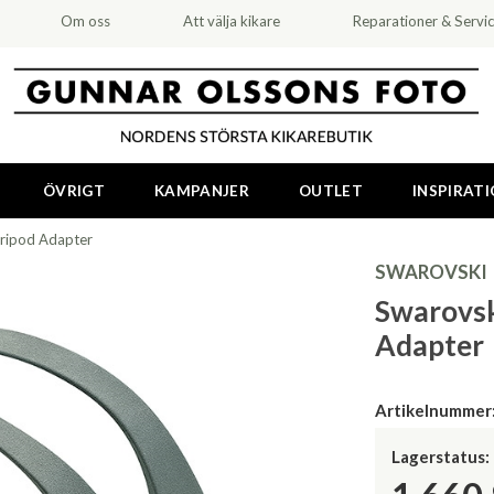
Om oss
Att välja kikare
Reparationer & Servi
ÖVRIGT
KAMPANJER
OUTLET
INSPIRAT
Tripod Adapter
SWAROVSKI
Swarovsk
Adapter
Artikelnummer
Lagerstatus: