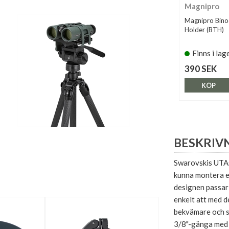
Magnipro
Magnipro Bino
Holder (BTH)
Finns i lag
390 SEK
KÖP
BESKRIV
Swarovskis UTAs
kunna montera en
designen passar 
enkelt att med d
bekvämare och s
3/8"-gänga med 