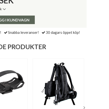
SEK
ik
de senaste 30 dagarna:
Pris:
GG I KUNDVAGN
!
Snabba leveranser!
30 dagars öppet köp!
DE PRODUKTER