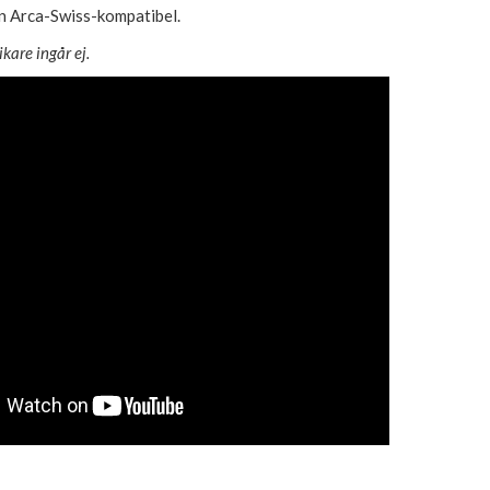
n Arca-Swiss-kompatibel.
kare ingår ej.