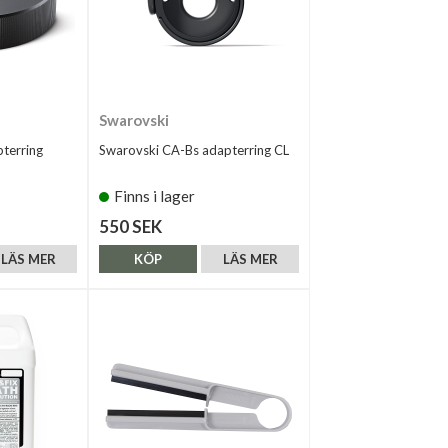
Swarovski
terring
Swarovski CA-Bs adapterring CL
Finns i lager
550 SEK
LÄS MER
KÖP
LÄS MER