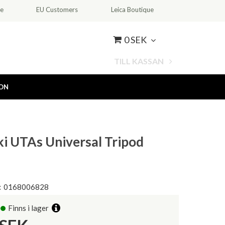
ce
EU Customers
Leica Boutique
0 SEK
TILL KASSAN
ION
i UTAs Universal Tripod
:
0168006828
Finns i lager