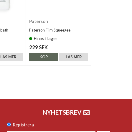
Paterson
obath
Paterson Film Squeegee
Finns i lager
229 SEK
LÄS MER
KÖP
LÄS MER
NYHETSBREV
Registrera