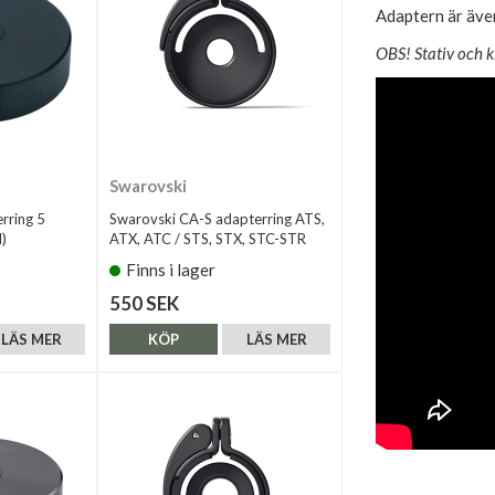
Adaptern är äve
OBS! Stativ och ki
Swarovski
rring 5
Swarovski CA-S adapterring ATS,
)
ATX, ATC / STS, STX, STC-STR
Finns i lager
550 SEK
LÄS MER
KÖP
LÄS MER