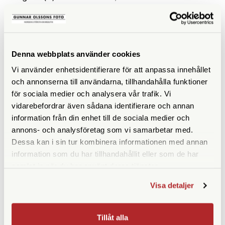
Vattentät
Ja
Fokuseringstyp
Centrumfokus
Denna webbplats använder cookies
Prismatyp
Takkant
Vi använder enhetsidentifierare för att anpassa innehållet
och annonserna till användarna, tillhandahålla funktioner
Ögonavstånd/Eye relief
17
för sociala medier och analysera vår trafik. Vi
(mm)
vidarebefordrar även sådana identifierare och annan
Vridbara ögonmusslor
Ja
information från din enhet till de sociala medier och
annons- och analysföretag som vi samarbetar med.
Vikt (g)
839
Dessa kan i sin tur kombinera informationen med annan
information som du har tillhandahållit eller som de har
Höjd (mm)
172
samlat in när du har använt deras tjänster.
Bredd (mm)
170
Visa detaljer
Djup (mm)
60
Tillåt alla
Garanti
Livstid