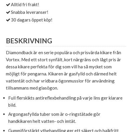
Alltid fri frakt!
Snabba leveranser!
30 dagars öppet köp!
BESKRIVNING
Diamondback är en serie populära och prisvärda kikare från
Vortex. Med ett stort synfält, kort närgräns och lågt pris är
dessa kikare perfekta för dig som vill ha så mycket som
möjligt för pengarna. Kikaren är gasfylld och därmed helt
vattentät och har vridbara ögonmusslor för användning
tillsammans med glasögon.
Full flerskikts antireflexbehandling på varje lins ger klarare
bild.
Argongasfyllda tuber som är o-ringstätade gör
handkikaren helt vatten- och imtät.
Gummiförstärkt ytbehandling ger ett säkert och halkfritt