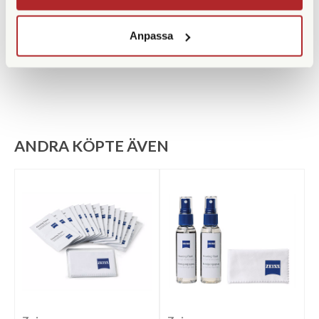
Medföljande tillbehör
Väska | Rem | Frontlock |
Anpassa
Okularskydd
ANDRA KÖPTE ÄVEN