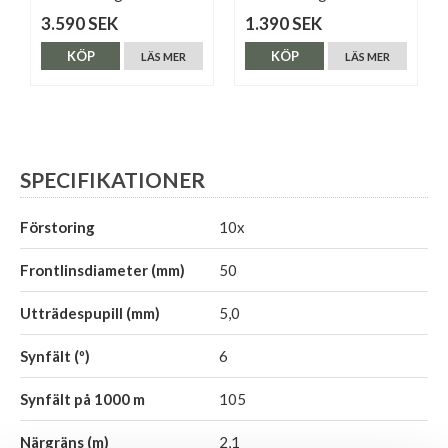
3.590 SEK
1.390 SEK
KÖP
KÖP
LÄS MER
LÄS MER
SPECIFIKATIONER
Förstoring
10x
Frontlinsdiameter (mm)
50
Utträdespupill (mm)
5,0
Synfält (º)
6
Synfält på 1000 m
105
Närgräns (m)
2,1