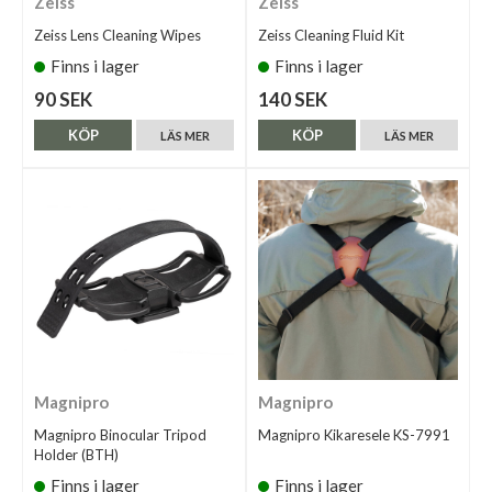
Zeiss
Zeiss
Zeiss Lens Cleaning Wipes
Zeiss Cleaning Fluid Kit
Finns i lager
Finns i lager
90 SEK
140 SEK
KÖP
KÖP
LÄS MER
LÄS MER
Magnipro
Magnipro
Magnipro Binocular Tripod
Magnipro Kikaresele KS-7991
Holder (BTH)
Finns i lager
Finns i lager