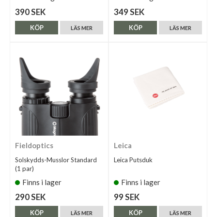
390 SEK
349 SEK
KÖP
KÖP
LÄS MER
LÄS MER
Fieldoptics
Leica
Solskydds-Musslor Standard
Leica Putsduk
(1 par)
Finns i lager
Finns i lager
290 SEK
99 SEK
KÖP
KÖP
LÄS MER
LÄS MER