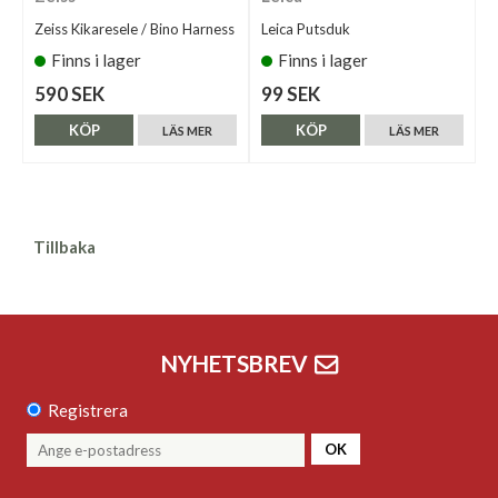
Zeiss Kikaresele / Bino Harness
Leica Putsduk
Finns i lager
Finns i lager
590 SEK
99 SEK
KÖP
KÖP
LÄS MER
LÄS MER
Tillbaka
NYHETSBREV
Registrera
OK