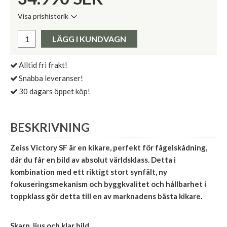
Visa prishistorik
Lägsta pris de senaste 30 dagarna:
Pris:
LÄGG I KUNDVAGN
Alltid fri frakt!
Snabba leveranser!
30 dagars öppet köp!
BESKRIVNING
Zeiss Victory SF är en kikare, perfekt för fågelskådning,
där du får en bild av absolut världsklass. Detta i
kombination med ett riktigt stort synfält, ny
fokuseringsmekanism och byggkvalitet och hållbarhet i
toppklass gör detta till en av marknadens bästa kikare.
Skarp, ljus och klar bild