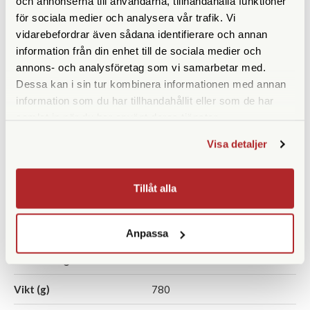
och annonserna till användarna, tillhandahålla funktioner
för sociala medier och analysera vår trafik. Vi
Synfält (º)
6,9
vidarebefordrar även sådana identifierare och annan
Synfält på 1000 m
120
information från din enhet till de sociala medier och
annons- och analysföretag som vi samarbetar med.
Närgräns (m)
1,5
Dessa kan i sin tur kombinera informationen med annan
information som du har tillhandahållit eller som de har
Vattentät
Ja
samlat in när du har använt deras tjänster.
Fokuseringstyp
Centrumfokus
Visa detaljer
Prismatyp
Schmidt-Pechan
takkantsprisma
Tillåt alla
Ögonavstånd/Eye relief
18
(mm)
Anpassa
Vridbara ögonmusslor
Ja
Vikt (g)
780