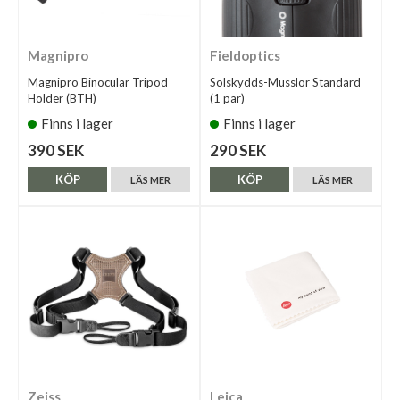
Magnipro
Fieldoptics
Magnipro Binocular Tripod
Solskydds-Musslor Standard
Holder (BTH)
(1 par)
Finns i lager
Finns i lager
390 SEK
290 SEK
KÖP
KÖP
LÄS MER
LÄS MER
Zeiss
Leica