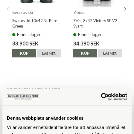
Swarovski
Zeiss
Swarovski 10x42 NL Pure
Zeiss 8x42 Victory SF V2
Green
Svart
Finns i lager
Finns i lager
33.900 SEK
34.390 SEK
KÖP
KÖP
LÄS MER
LÄS MER
SPECIFIKATIONER
Förstoring
10
Frontlinsdiameter (mm)
42
Denna webbplats använder cookies
Vi använder enhetsidentifierare för att anpassa innehållet
Utträdespupill (mm)
4,2