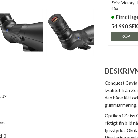
Zeiss Victory 
65x
Finns i lag
54.990 SEK
KÖP
BESKRIV
Conquest Gavia 
kvalitet från Ze
60x
den både lätt oc
gummiarmering.
Optiken i Zeiss
mm
riktigt fin bild 
ljusstyrka. Okul
1,3
förstoring med e