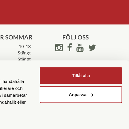
ER SOMMAR
FÖLJ OSS
10-18
Stängt
Stängt
ettider->
Tillåt alla
illhandahålla
ifierare och
Anpassa
 vi samarbetar
ahållit eller