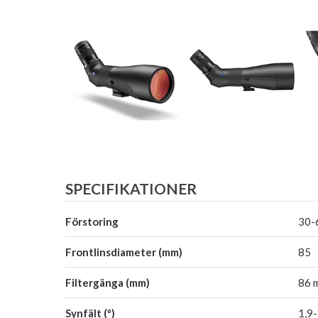
SPECIFIKATIONER
Förstoring
30-
Frontlinsdiameter (mm)
85
Filtergänga (mm)
86 
Synfält (º)
1,9-