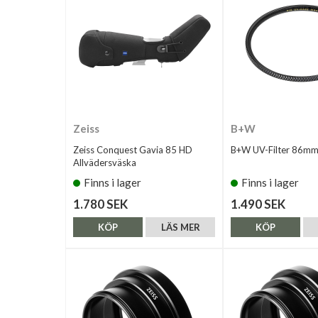
Zeiss
B+W
Zeiss Conquest Gavia 85 HD
B+W UV-Filter 86mm
Allvädersväska
Finns i lager
Finns i lager
1.780 SEK
1.490 SEK
KÖP
LÄS MER
KÖP