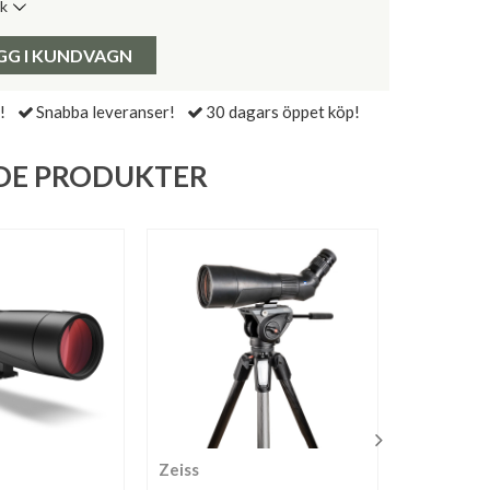
ik
de senaste 30 dagarna:
Pris:
GG I KUNDVAGN
!
Snabba leveranser!
30 dagars öppet köp!
DE PRODUKTER
Zeiss
Zeiss