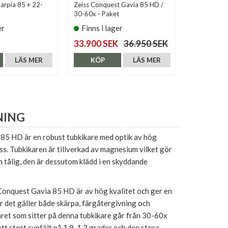
Harpia 85 + 22-
Zeiss Conquest Gavia 85 HD /
Zeiss Conqu
30-60x - Paket
er
Finns i lager
Finns i 
33.900 SEK
36.950 SEK
17.800 S
LÄS MER
KÖP
LÄS MER
KÖP
NING
85 HD är en robust tubkikare med optik av hög
iss. Tubkikaren är tillverkad av magnesium vilket gör
h tålig, den är dessutom klädd i en skyddande
 Conquest Gavia 85 HD är av hög kvalitet och ger en
när det gäller både skärpa, färgåtergivning och
aret som sitter på denna tubkikare går från 30-60x
tt stort synfält på 1,9-1,3 grader och den stora