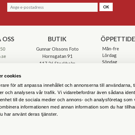
OK
 OSS
BUTIK
ÖPPETTID
Mån-fre
 50
Gunnar Olssons Foto
Lördag
.se
Hornsgatan 91
Söndag
117 26 Stockholm
Avvikande öpp
3-0137
r cookies
rare för att anpassa innehållet och annonserna till användarna, t
er och analysera vår trafik. Vi vidarebefordrar även sådana ident
 enhet till de sociala medier och annons- och analysföretag som
ombinera informationen med annan information som du har tillhand
u har använt deras tjänster.