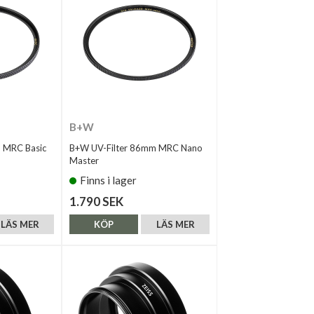
B+W
 MRC Basic
B+W UV-Filter 86mm MRC Nano
Master
Finns i lager
1.790 SEK
LÄS MER
KÖP
LÄS MER