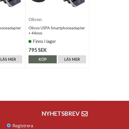
Olivon
honeadapter
Olivon USPA Smartphoneadapter
+ 44mm
Finns i lager
795 SEK
LÄS MER
KÖP
LÄS MER
NYHETSBREV
Registrera