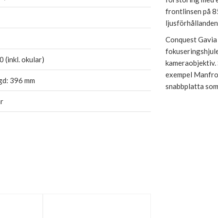
frontlinsen på 8
ljusförhållanden
Conquest Gavia h
fokuseringshjule
 (inkl. okular)
kameraobjektiv. 
exempel Manfrot
gd: 396 mm
snabbplatta som
r