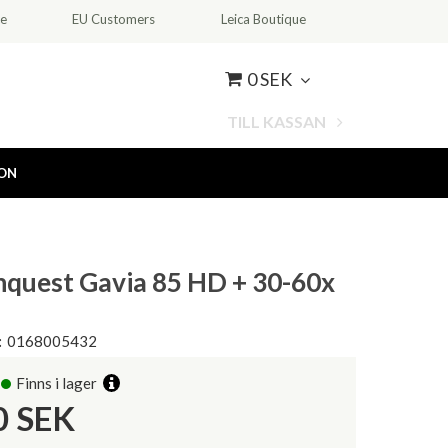
ce
EU Customers
Leica Boutique
0 SEK
TILL KASSAN
ION
nquest Gavia 85 HD + 30-60x
:
0168005432
Finns i lager
0
SEK