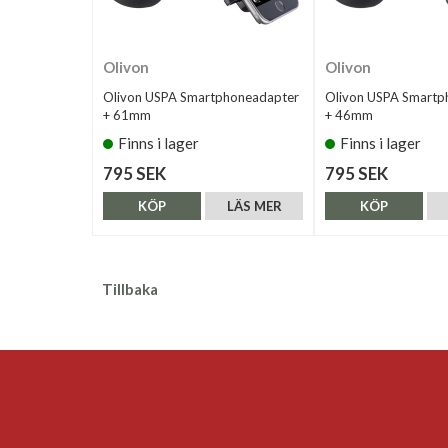
Olivon
Olivon
Olivon USPA Smartphoneadapter
Olivon USPA Smartp
+ 61mm
+ 46mm
Finns i lager
Finns i lager
795 SEK
795 SEK
KÖP
LÄS MER
KÖP
Tillbaka