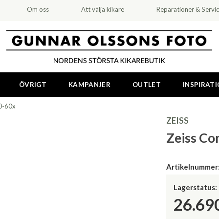
Om oss
Att välja kikare
Reparationer & Servi
ÖVRIGT
KAMPANJER
OUTLET
INSPIRAT
0-60x
ZEISS
Zeiss Co
Artikelnummer
Lagerstatus:
26.69