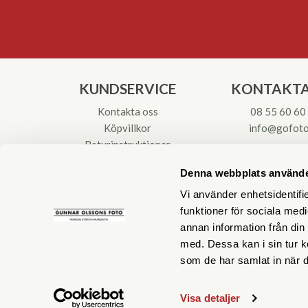
KUNDSERVICE
KONTAKTA
Kontakta oss
08 55 60 60
Köpvillkor
info@gofoto
Returinstruktioner
Att välja kikare
Org.nr: 55621
Denna webbplats använde
Reparationer & Service
Vi använder enhetsidentifie
funktioner för sociala medi
annan information från din
med. Dessa kan i sin tur k
som de har samlat in när d
Visa detaljer