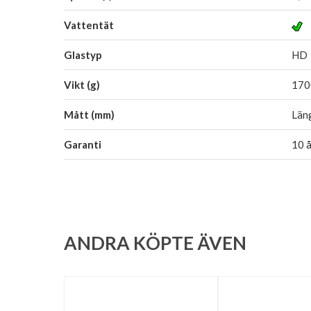
Vattentät
Glastyp
HD
Vikt (g)
1700
Mått (mm)
Län
Garanti
10 å
ANDRA KÖPTE ÄVEN