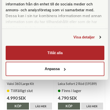
Finns i lager
Finns i lager
information från din enhet till de sociala medier och
4.990 SEK
4.990 SEK
annons- och analysföretag som vi samarbetar med.
Dessa kan i sin tur kombinera informationen med annan
KÖP
KÖP
LÄS MER
LÄS MER
information som du har tillhandahållit eller som de har
samlat in när du har använt deras tjänster.
Visa detaljer
Tillåt alla
Anpassa
Valoi
Leica
Valoi 360 Large Kit
Leica Sofort 2 Röd (19189)
Tillfälligt slut
Finns i lager
4.990 SEK
4.790 SEK
KÖP
KÖP
LÄS MER
LÄS MER