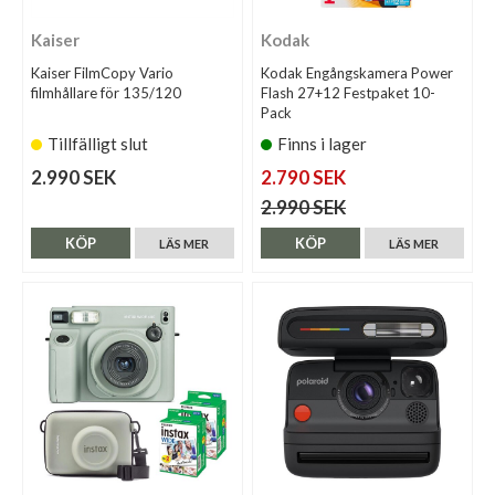
Kaiser
Kodak
Kaiser FilmCopy Vario
Kodak Engångskamera Power
filmhållare för 135/120
Flash 27+12 Festpaket 10-
Pack
Tillfälligt slut
Finns i lager
2.990 SEK
2.790 SEK
2.990 SEK
KÖP
KÖP
LÄS MER
LÄS MER