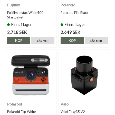
Fujifilm
Polaroid
Fujifilm Instax Wide 400
Polaroid Flip Black
Startpaket
Finns i lager
Finns i lager
2.718 SEK
2.649 SEK
KÖP
KÖP
LÄS MER
LÄS MER
Polaroid
Valoi
Polaroid Flip White
Valoi Easy35 V2