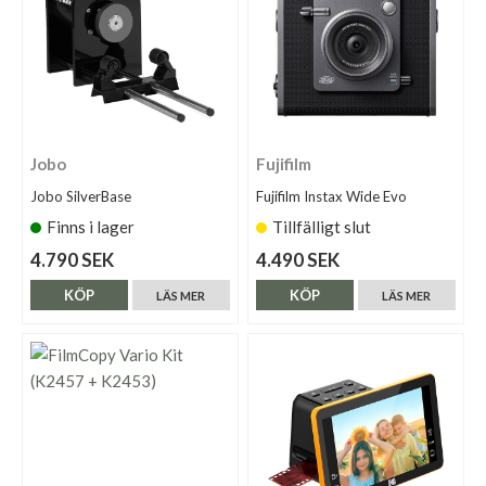
Jobo
Fujifilm
Jobo SilverBase
Fujifilm Instax Wide Evo
Finns i lager
Tillfälligt slut
4.790 SEK
4.490 SEK
KÖP
KÖP
LÄS MER
LÄS MER