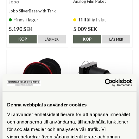
Jobo
Analog Film Paket
Jobo SilverBase with Tank
Finns i lager
Tillfälligt slut
5.190 SEK
5.009 SEK
KÖP
KÖP
LÄS MER
LÄS MER
Denna webbplats använder cookies
Vi använder enhetsidentifierare för att anpassa innehållet
Vintage Visual
Valoi
och annonserna till användarna, tillhandahålla funktioner
Vintage Visual AGO Film
Valoi Easy 120
för sociala medier och analysera vår trafik. Vi
Processor
vidarebefordrar även sådana identifierare och annan