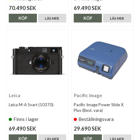
70.490 SEK
69.490 SEK
KÖP
KÖP
LÄS MER
LÄS MER
Leica
Pacific Image
Leica M-A Svart (10370)
Pacific Image Power Slide X
Plus (Best. vara)
Finns i lager
Beställningsvara
69.490 SEK
29.690 SEK
KÖP
KÖP
LÄS MER
LÄS MER