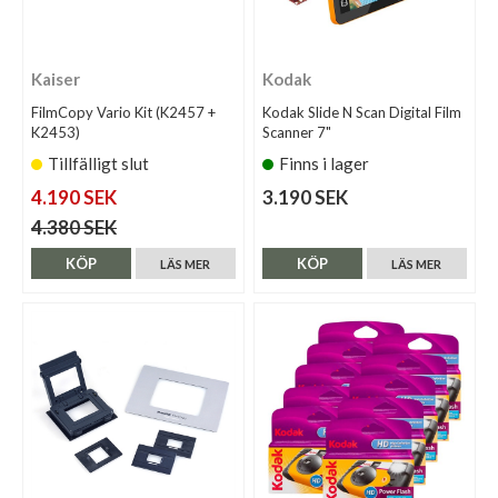
Kaiser
Kodak
FilmCopy Vario Kit (K2457 +
Kodak Slide N Scan Digital Film
K2453)
Scanner 7"
Tillfälligt slut
Finns i lager
4.190 SEK
3.190 SEK
4.380 SEK
KÖP
KÖP
LÄS MER
LÄS MER