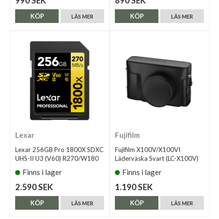
990 SEK
890 SEK
KÖP
KÖP
LÄS MER
LÄS MER
Lexar
Fujifilm
Lexar 256GB Pro 1800X SDXC
Fujifilm X100V/X100VI
UHS-II U3 (V60) R270/W180
Läderväska Svart (LC-X100V)
Finns i lager
Finns i lager
2.590 SEK
1.190 SEK
KÖP
KÖP
LÄS MER
LÄS MER