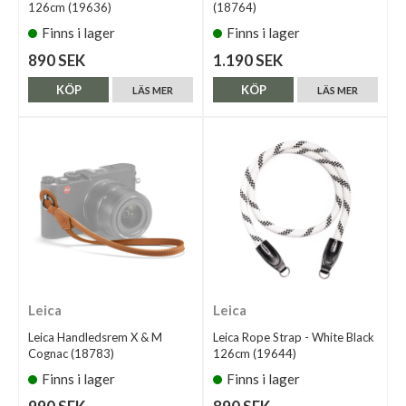
126cm (19636)
(18764)
Finns i lager
Finns i lager
890 SEK
1.190 SEK
KÖP
KÖP
LÄS MER
LÄS MER
Leica
Leica
Leica Handledsrem X & M
Leica Rope Strap - White Black
Cognac (18783)
126cm (19644)
Finns i lager
Finns i lager