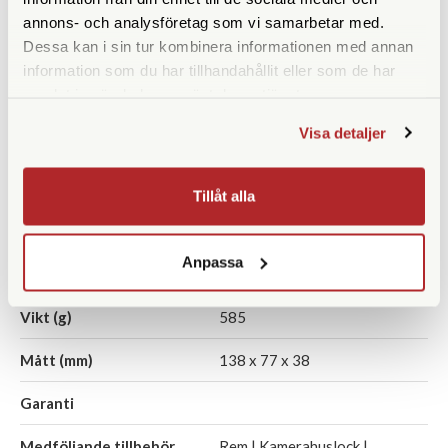
annons- och analysföretag som vi samarbetar med.
Ljusmätare
Dessa kan i sin tur kombinera informationen med annan
information som du har tillhandahållit eller som de har
Självutlösare
samlat in när du har använt deras tjänster.
TTL
Ja
Visa detaljer
Inbyggd blixt
Nej
Tillåt alla
DX-läsare
Batterityp
2st LR44/A76 eller 1st
Anpassa
CR1/3N
Vikt (g)
585
Mått (mm)
138 x 77 x 38
Garanti
Medföljande tillbehör
Rem | Kamerahuslock |