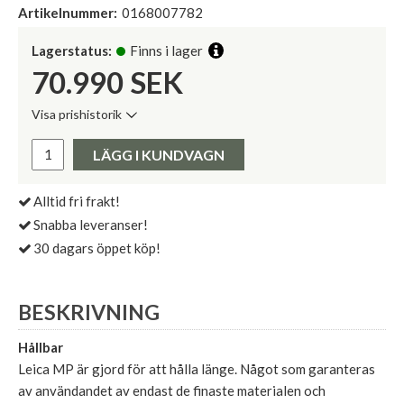
Artikelnummer:
0168007782
Lagerstatus:
Finns i lager
70.990
SEK
Visa prishistorik
Lägsta pris de senaste 30 dagarna:
Pris:
LÄGG I KUNDVAGN
Alltid fri frakt!
Snabba leveranser!
30 dagars öppet köp!
BESKRIVNING
Hållbar
Leica MP är gjord för att hålla länge. Något som garanteras
av användandet av endast de finaste materialen och