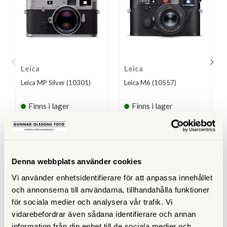
Leica
Leica
Leica MP Silver (10301)
Leica M6 (10557)
Finns i lager
Finns i lager
70.990 SEK
69.490 SEK
KÖP
KÖP
LÄS MER
LÄS MER
Denna webbplats använder cookies
Vi använder enhetsidentifierare för att anpassa innehållet
och annonserna till användarna, tillhandahålla funktioner
SPECIFIKATIONER
för sociala medier och analysera vår trafik. Vi
vidarebefordrar även sådana identifierare och annan
Sökare
Mätsökare (0,72x)
information från din enhet till de sociala medier och