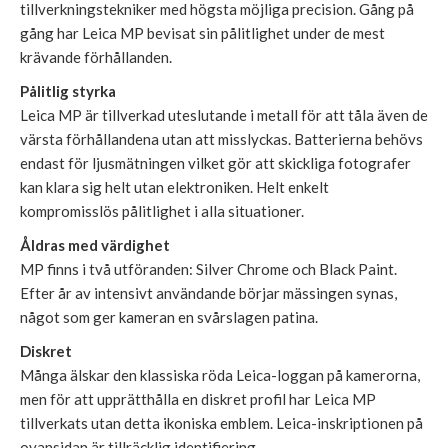
tillverkningstekniker med högsta möjliga precision. Gång på
gång har Leica MP bevisat sin pålitlighet under de mest
krävande förhållanden.
Pålitlig styrka
Leica MP är tillverkad uteslutande i metall för att tåla även de
värsta förhållandena utan att misslyckas. Batterierna behövs
endast för ljusmätningen vilket gör att skickliga fotografer
kan klara sig helt utan elektroniken. Helt enkelt
kompromisslös pålitlighet i alla situationer.
Åldras med värdighet
MP finns i två utföranden: Silver Chrome och Black Paint.
Efter år av intensivt användande börjar mässingen synas,
något som ger kameran en svårslagen patina.
Diskret
Många älskar den klassiska röda Leica-loggan på kamerorna,
men för att upprätthålla en diskret profil har Leica MP
tillverkats utan detta ikoniska emblem. Leica-inskriptionen på
ovansidan är tillräcklig identifiering.