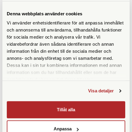
Fujifilm
Polaroid
Denna webbplats använder cookies
Fujifilm Instax Wide 400
Polaroid Go Gen 2
Vi använder enhetsidentifierare för att anpassa innehållet
Bröllopspaket Smoke Blue
och annonserna till användarna, tillhandahålla funktioner
Finns i lager
Tillfälligt slut
för sociala medier och analysera vår trafik. Vi
1.750 SEK
2.390 SEK
vidarebefordrar även sådana identifierare och annan
2.477 SEK
information från din enhet till de sociala medier och
annons- och analysföretag som vi samarbetar med.
KÖP
KÖP
LÄS MER
LÄS MER
Dessa kan i sin tur kombinera informationen med annan
information som du har tillhandahållit eller som de har
samlat in när du har använt deras tjänster.
Visa detaljer
Tillåt alla
Anpassa