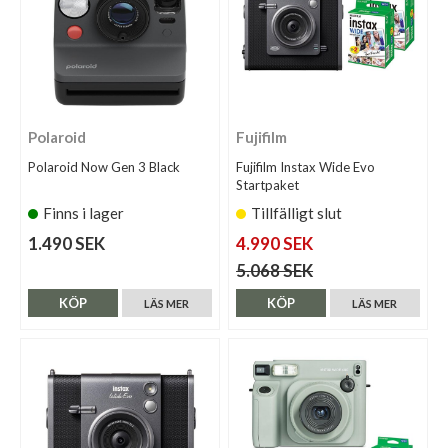
Polaroid
Fujifilm
Polaroid Now Gen 3 Black
Fujifilm Instax Wide Evo
Startpaket
Finns i lager
Tillfälligt slut
1.490 SEK
4.990 SEK
5.068 SEK
KÖP
KÖP
LÄS MER
LÄS MER