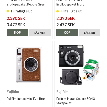
Bröllopspaket Pebble Grey
Bröllopspaket Ivory
Tillfälligt slut
Tillfälligt slut
2.390 SEK
2.390 SEK
3.477 SEK
2.477 SEK
KÖP
KÖP
LÄS MER
LÄS MER
Fujifilm
Fujifilm
Fujifilm Instax Mini Evo Brun
Fujifilm Instax Square SQ40
Startpaket