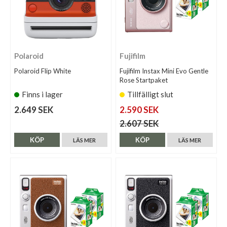
Polaroid
Fujifilm
Polaroid Flip White
Fujifilm Instax Mini Evo Gentle
Rose Startpaket
Finns i lager
Tillfälligt slut
2.649 SEK
2.590 SEK
2.607 SEK
KÖP
KÖP
LÄS MER
LÄS MER