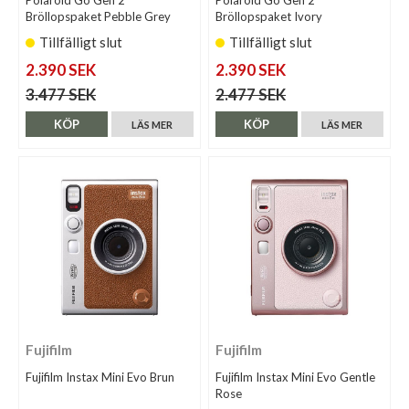
Bröllopspaket Pebble Grey
Bröllopspaket Ivory
Tillfälligt slut
Tillfälligt slut
2.390 SEK
2.390 SEK
3.477 SEK
2.477 SEK
KÖP
KÖP
LÄS MER
LÄS MER
Fujifilm
Fujifilm
Fujifilm Instax Mini Evo Brun
Fujifilm Instax Mini Evo Gentle
Rose