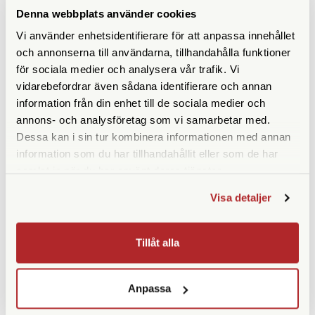
Denna webbplats använder cookies
Fujifilm
Polaroid
Vi använder enhetsidentifierare för att anpassa innehållet
Fujifilm Instax Square SQ40
Polaroid Go Gen 2
och annonserna till användarna, tillhandahålla funktioner
Startpaket
Bröllopspaket Smoke Blue
för sociala medier och analysera vår trafik. Vi
Finns i lager
Tillfälligt slut
vidarebefordrar även sådana identifierare och annan
2.490 SEK
2.390 SEK
information från din enhet till de sociala medier och
annons- och analysföretag som vi samarbetar med.
2.637 SEK
2.477 SEK
Dessa kan i sin tur kombinera informationen med annan
KÖP
KÖP
LÄS MER
LÄS MER
information som du har tillhandahållit eller som de har
samlat in när du har använt deras tjänster.
Visa detaljer
Tillåt alla
Anpassa