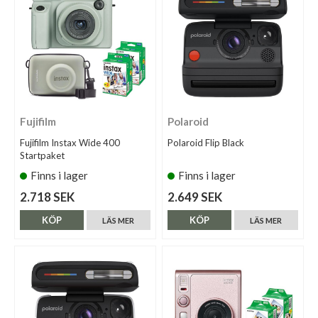
Fujifilm
Polaroid
Fujifilm Instax Wide 400
Polaroid Flip Black
Startpaket
Finns i lager
Finns i lager
2.718 SEK
2.649 SEK
KÖP
KÖP
LÄS MER
LÄS MER