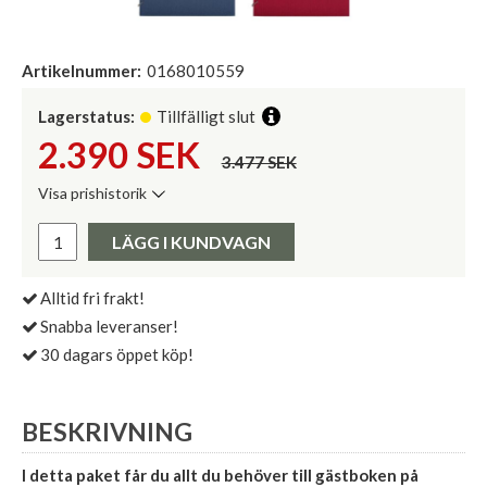
Artikelnummer:
0168010559
Lagerstatus:
Tillfälligt slut
2.390
SEK
3.477 SEK
Visa prishistorik
Lägsta pris de senaste 30 dagarna:
Pris:
LÄGG I KUNDVAGN
Alltid fri frakt!
Snabba leveranser!
30 dagars öppet köp!
BESKRIVNING
I detta paket får du allt du behöver till gästboken på