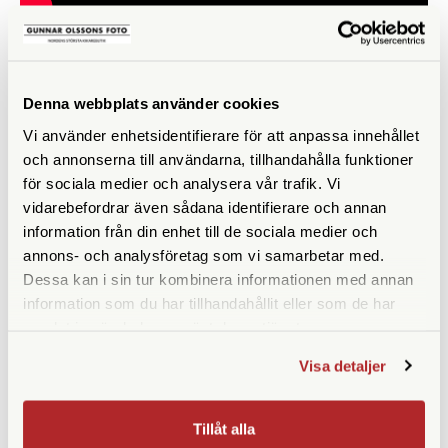
LIKNANDE PRODUKTER
Denna webbplats använder cookies
Vi använder enhetsidentifierare för att anpassa innehållet
och annonserna till användarna, tillhandahålla funktioner
för sociala medier och analysera vår trafik. Vi
vidarebefordrar även sådana identifierare och annan
information från din enhet till de sociala medier och
annons- och analysföretag som vi samarbetar med.
Dessa kan i sin tur kombinera informationen med annan
information som du har tillhandahållit eller som de har
Fujifilm
Leica
samlat in när du har använt deras tjänster.
Fujifilm Instax Mini Evo
Leica Sofort 2 Svart
Visa detaljer
Gentle Rose
(19190)
Tillfälligt slut
Finns i lager
2.149 SEK
4.790 SEK
Tillåt alla