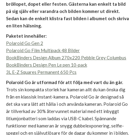
bröllopet, dopet eller festen. Gästerna kan enkelt ta bild
på sig själv eller varandra och bilden kommer ut direkt.
Sedan kan de enkelt klistra fast bilden i albumet och skriva
en liten hälsning.
Paketet innehåller:
Polaroid Go Gen 2
Polaroid Go Film Multipack 48 Bilder
BookBinders Design Album 270x220 Pebble Grey Columbus
BookBinders Design Pen Le pen 10-pack
3L E-Z Squares Permanent 650 Pcs
Polaroid Go är utformad för att följa med vart du än går.
Trots sin kompakta storlek har kameran allt du kan önska dig
från en klassisk Instant-kamera. Polaroid Go är designad så
det ska vara lätt att hålla i och använda kameran. Polaroid Go
är tillverkad av 30% återvunnet material med ett inbyggt
litiumjonbatteri som laddas via USB-C kabel. Spännande
funktioner med kameran är snygg dubbelexponering, selfie-
spegel och en självutlösare för de dagar du kommer in i bilden.