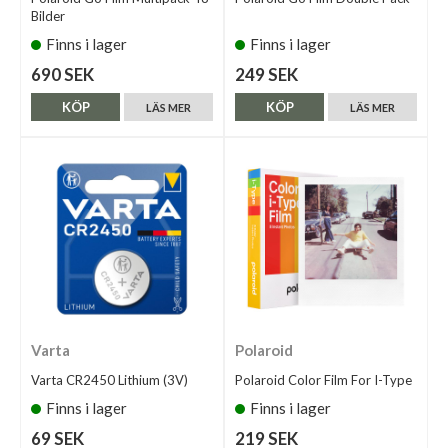
Bilder
Finns i lager
Finns i lager
690 SEK
249 SEK
KÖP
KÖP
LÄS MER
LÄS MER
Varta
Polaroid
Varta CR2450 Lithium (3V)
Polaroid Color Film For I-Type
Finns i lager
Finns i lager
69 SEK
219 SEK