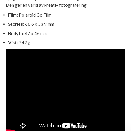
Den ger en värld av kreativ fotografering.
Film:
Polaroid Go Film
Storlek:
66,6 x 53,9 mm
Bildyta:
47 x 46 mm
Vikt:
242 g