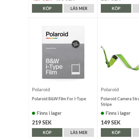
KÖP
LÄS MER
KÖP
Polaroid
Polaroid
Polaroid B&W Film For I-Type
Polaroid Camera Str
Stripe
Finns i lager
Finns i lager
219 SEK
149 SEK
KÖP
LÄS MER
KÖP