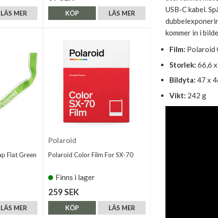
USB-C kabel. Sp
LÄS MER
KÖP
LÄS MER
dubbelexponering
kommer in i bild
Film:
Polaroid 
Storlek:
66,6 x
Bildyta:
47 x 
Vikt:
242 g
Polaroid
ap Flat Green
Polaroid Color Film For SX-70
Finns i lager
259 SEK
LÄS MER
KÖP
LÄS MER