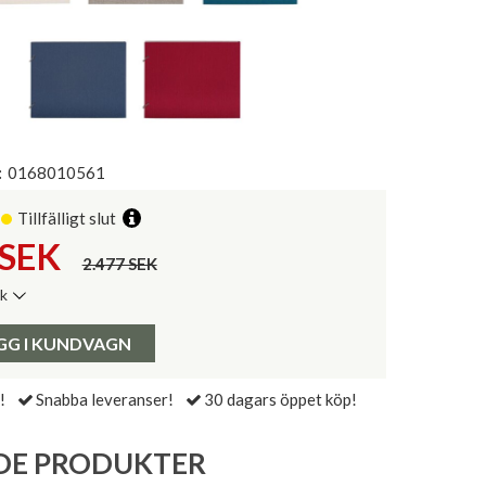
:
0168010561
Tillfälligt slut
SEK
2.477 SEK
ik
de senaste 30 dagarna:
Pris:
GG I KUNDVAGN
!
Snabba leveranser!
30 dagars öppet köp!
DE PRODUKTER