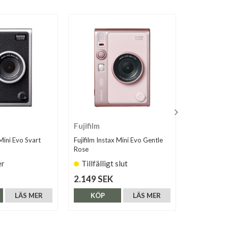
Fujifilm
Leica
 Mini Evo Svart
Fujifilm Instax Mini Evo Gentle
Leica Sofort
Rose
er
Tillfälligt slut
Finns i 
2.149 SEK
4.790 SE
LÄS MER
KÖP
LÄS MER
KÖP