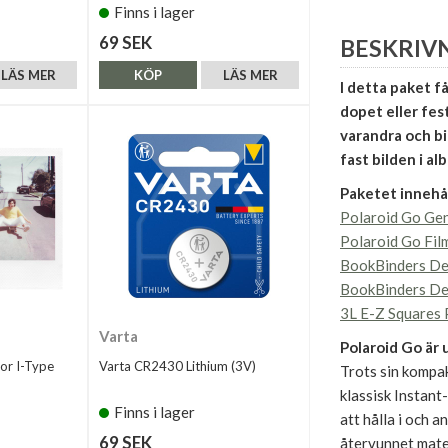
Finns i lager
69 SEK
BESKRIV
LÄS MER
KÖP
LÄS MER
I detta paket få
dopet eller fest
varandra och bi
fast bilden i al
Paketet innehål
Polaroid Go Ge
Polaroid Go Fil
BookBinders De
BookBinders De
3L E-Z Squares
Varta
Polaroid Go är 
For I-Type
Varta CR2430 Lithium (3V)
Trots sin kompak
klassisk Instant
Finns i lager
att hålla i och 
69 SEK
återvunnet mater