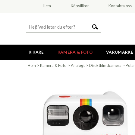
Hem
Köpvillkor
Kontakta oss
KIKARE
KAMERA & FOTO
VARUMÄRKE
Hem
>
Kamera & Foto
>
Analogt
>
Direktfilmskamera
>
Pola