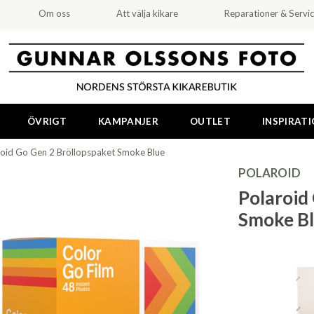
Om oss
Att välja kikare
Reparationer & Servi
ÖVRIGT
KAMPANJER
OUTLET
INSPIRAT
roid Go Gen 2 Bröllopspaket Smoke Blue
POLAROID
Polaroid
Smoke B