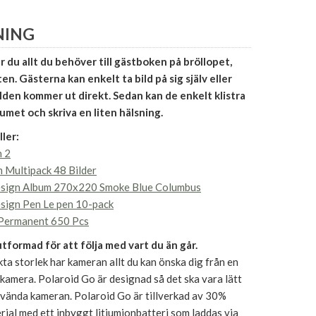
NING
r du allt du behöver till gästboken på bröllopet,
en. Gästerna kan enkelt ta bild på sig själv eller
lden kommer ut direkt. Sedan kan de enkelt klistra
bumet och skriva en liten hälsning.
ler:
n 2
m Multipack 48 Bilder
sign Album 270x220 Smoke Blue Columbus
sign Pen Le pen 10-pack
 Permanent 650 Pcs
utformad för att följa med vart du än går.
ta storlek har kameran allt du kan önska dig från en
-kamera. Polaroid Go är designad så det ska vara lätt
använda kameran. Polaroid Go är tillverkad av 30%
ial med ett inbyggt litiumjonbatteri som laddas via