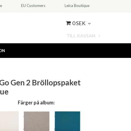
ce
EU Customers
Leica Boutique
0 SEK
TILL KASSAN
ION
 Go Gen 2 Bröllopspaket
lue
Färger på album: