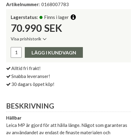
Artikelnummer:
0168007783
Lagerstatus:
Finns i lager
70.990
SEK
Visa prishistorik
Lägsta pris de senaste 30 dagarna:
Pris:
LÄGG I KUNDVAGN
Alltid fri frakt!
Snabba leveranser!
30 dagars öppet köp!
BESKRIVNING
Hållbar
Leica MP är gjord för att hålla länge. Något som garanteras
av användandet av endast de finaste materialen och