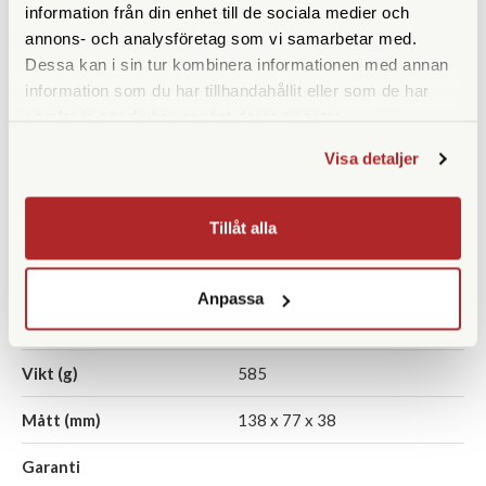
information från din enhet till de sociala medier och
Sökare
Mätsökare (0,72x)
annons- och analysföretag som vi samarbetar med.
Dessa kan i sin tur kombinera informationen med annan
Ljusmätare
information som du har tillhandahållit eller som de har
Självutlösare
samlat in när du har använt deras tjänster.
Visa detaljer
TTL
Ja
Inbyggd blixt
Nej
Tillåt alla
DX-läsare
Anpassa
Batterityp
2st LR44/A76 eller 1st
CR1/3N
Vikt (g)
585
Mått (mm)
138 x 77 x 38
Garanti