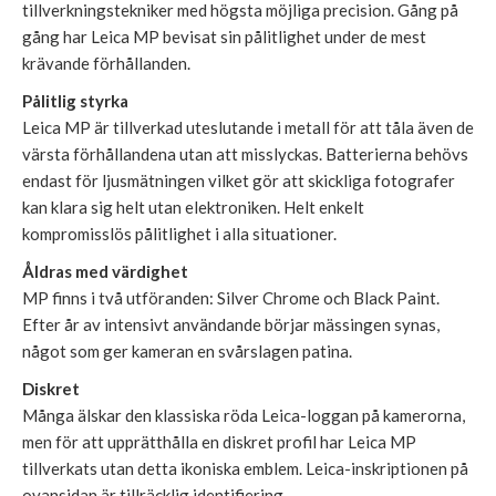
tillverkningstekniker med högsta möjliga precision. Gång på
gång har Leica MP bevisat sin pålitlighet under de mest
krävande förhållanden.
Pålitlig styrka
Leica MP är tillverkad uteslutande i metall för att tåla även de
värsta förhållandena utan att misslyckas. Batterierna behövs
endast för ljusmätningen vilket gör att skickliga fotografer
kan klara sig helt utan elektroniken. Helt enkelt
kompromisslös pålitlighet i alla situationer.
Åldras med värdighet
MP finns i två utföranden: Silver Chrome och Black Paint.
Efter år av intensivt användande börjar mässingen synas,
något som ger kameran en svårslagen patina.
Diskret
Många älskar den klassiska röda Leica-loggan på kamerorna,
men för att upprätthålla en diskret profil har Leica MP
tillverkats utan detta ikoniska emblem. Leica-inskriptionen på
ovansidan är tillräcklig identifiering.