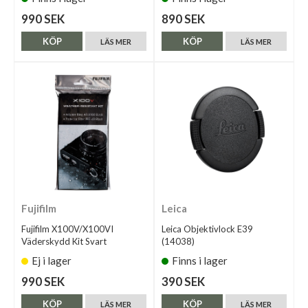
990 SEK
890 SEK
KÖP
KÖP
LÄS MER
LÄS MER
Fujifilm
Leica
Fujifilm X100V/X100VI
Leica Objektivlock E39
Väderskydd Kit Svart
(14038)
Ej i lager
Finns i lager
990 SEK
390 SEK
KÖP
KÖP
LÄS MER
LÄS MER