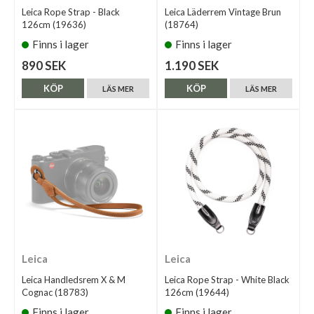
Leica Rope Strap - Black
Leica Läderrem Vintage Brun
126cm (19636)
(18764)
Finns i lager
Finns i lager
890 SEK
1.190 SEK
KÖP
KÖP
LÄS MER
LÄS MER
Leica
Leica
Leica Handledsrem X & M
Leica Rope Strap - White Black
Cognac (18783)
126cm (19644)
Finns i lager
Finns i lager