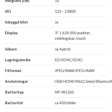
Närgräns (cm)
10
ISO
125 - 12800
Inbyggd blixt
Ja
Display
3", 1 620 000 punkter,
vinklingsbar, touch
Sökare
Ja, hybrid
Lagringsmedia
SD/SDHC/SDXC
Filformat
JPEG/RAW/JPEG+RAW
Anslutningar
USB/HDMI/Mic(2,5mm)/Bluetoot
Batterityp
NP-W126S
Batteritid
ca 450 bilder