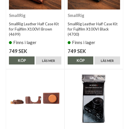
SmallRig
SmallRig
SmallRig Leather Half Case Kit
SmallRig Leather Half Case Kit
for Fujifilm X100VI Brown
for Fujifilm X100VI Black
(4699)
(4700)
Finns i lager
Finns i lager
749 SEK
749 SEK
KÖP
KÖP
LÄS MER
LÄS MER