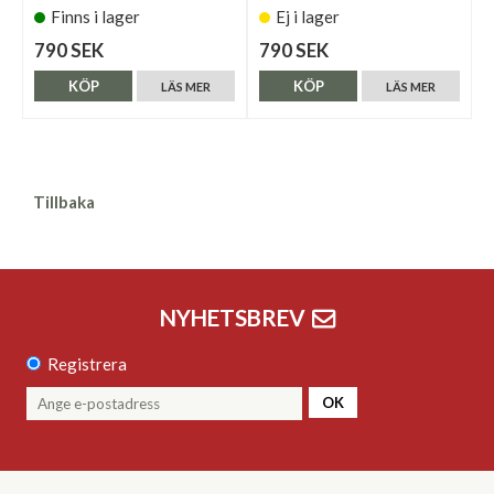
Finns i lager
Ej i lager
790 SEK
790 SEK
KÖP
KÖP
LÄS MER
LÄS MER
Tillbaka
NYHETSBREV
Registrera
OK