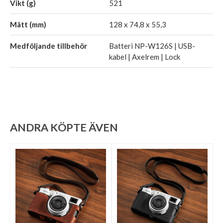
Vikt (g)
521
Mått (mm)
128 x 74,8 x 55,3
Medföljande tillbehör
Batteri NP-W126S | USB-
kabel | Axelrem | Lock
ANDRA KÖPTE ÄVEN