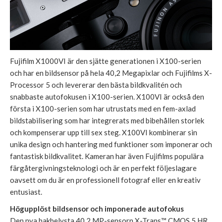
Fujifilm X1000VI är den sjätte generationen i X100-serien
och har en bildsensor på hela 40,2 Megapixlar och Fujifilms X-
Processor 5 och levererar den bästa bildkvalitén och
snabbaste autofokusen i X100-serien. X100VI är också den
första i X100-serien som har utrustats med en fem-axlad
bildstabilisering som har integrerats med bibehållen storlek
och kompenserar upp till sex steg. X100VI kombinerar sin
unika design och hantering med funktioner som imponerar och
fantastisk bildkvalitet. Kameran har även Fujifilms populära
färgåtergivningsteknologi och är en perfekt följeslagare
oavsett om du är en professionell fotograf eller en kreativ
entusiast.
Högupplöst bildsensor och imponerade autofokus
Den nya bakbelysta 40,2 MP-sensorn X-Trans™ CMOS 5 HR