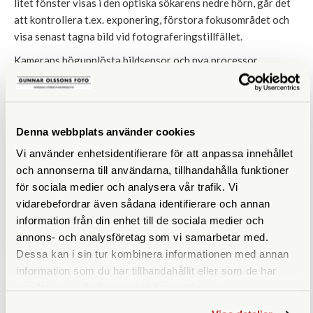
litet fönster visas i den optiska sökarens nedre hörn, går det
att kontrollera t.ex. exponering, förstora fokusområdet och
visa senast tagna bild vid fotograferingstillfället.
Kamerans högupplösta bildsensor och nya processor
möjliggör i 4:2:2 10-bitars videoinspelning internt i 6K/30P
och 4K/60P med stöd för olika codecs (H.264 och H.265).
X100VI har ett 4K HQ-läge där mycket hög detaljrikedom
uppnås genom 6K-översampling. Ett nytt autofokusläge för
Denna webbplats använder cookies
spårning av motiv har tillkommit där användaren kan peka på
Vi använder enhetsidentifierare för att anpassa innehållet
skärmen för att välja motiv som ska spåras under filmning i
och annonserna till användarna, tillhandahålla funktioner
AF-C + Wide / Tracking AF-läge. Detta gör det mycket
för sociala medier och analysera vår trafik. Vi
enklare att spåra rätt motiv i situationer där flera motiv finns i
vidarebefordrar även sådana identifierare och annan
bilden.
information från din enhet till de sociala medier och
Förädlad hantering och tillbehör för vädertätning
annons- och analysföretag som vi samarbetar med.
Precis som sin föregångare, X100V, har nya FUJIFILM
Dessa kan i sin tur kombinera informationen med annan
X100VI en topp- och bottenplatta frästa ur aluminium som
information som du har tillhandahållit eller som de har
blivit behandlade med en särskild ytbeläggning (alumite) för
samlat in när du har använt deras tjänster.
en slät finish. Tillsammans med adapterringen AR-X100 och