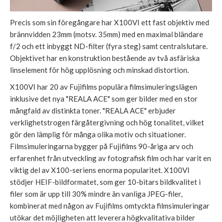
Precis som sin föregångare har X100VI ett fast objektiv med
brännvidden 23mm (motsv. 35mm) med en maximal bländare
f/2 och ett inbyggt ND-filter (fyra steg) samt centralslutare.
Objektivet har en konstruktion bestående av två asfäriska
linselement för hög upplösning och minskad distortion.
X100VI har 20 av Fujifilms populära filmsimuleringslägen
inklusive det nya "REALA ACE" som ger bilder med en stor
mångfald av distinkta toner. "REALA ACE" erbjuder
verklighetstrogen färgåtergivning och hög tonalitet, vilket
gör den lämplig för många olika motiv och situationer.
Filmsimuleringarna bygger på Fujifilms 90-åriga arv och
erfarenhet från utveckling av fotografisk film och har varit en
viktig del av X100-seriens enorma popularitet. X100VI
stödjer HEIF-bildformatet, som ger 10-bitars bildkvalitet i
filer som är upp till 30% mindre än vanliga JPEG-filer,
kombinerat med någon av Fujifilms omtyckta filmsimuleringar
utökar det möjligheten att leverera högkvalitativa bilder