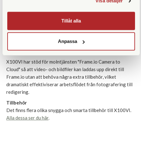
Visa detaljer
ett skyddsfilter (PRF-49) blir X100VI väderskyddad.
Förbättringar har gjorts med kamerans grepp för att
säkerställa precis rätt känsla och placeringen av knapparna på
Tillåt alla
kamerans baksidan har flyttats för att bli lättare att nå med
höger hand. Kamerans bakre LCD-skärm är vinklingsbar, utan
Anpassa
att för den delen kompromissa med kamerans design och
storlek.
X100VI har stöd för molntjänsten "Frame.io Camera to
Cloud" så att video- och bildfiler kan laddas upp direkt till
Frame.io utan att behöva några extra tillbehör, vilket
dramatiskt effektiviserar arbetsflödet från fotografering till
redigering.
Tillbehör
Det finns flera olika snygga och smarta tillbehör till X100VI.
Alla dessa ser du här
.