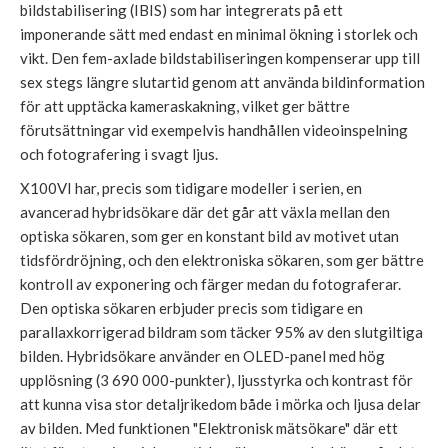
bildstabilisering (IBIS) som har integrerats på ett
imponerande sätt med endast en minimal ökning i storlek och
vikt. Den fem-axlade bildstabiliseringen kompenserar upp till
sex stegs längre slutartid genom att använda bildinformation
för att upptäcka kameraskakning, vilket ger bättre
förutsättningar vid exempelvis handhållen videoinspelning
och fotografering i svagt ljus.
X100VI har, precis som tidigare modeller i serien, en
avancerad hybridsökare där det går att växla mellan den
optiska sökaren, som ger en konstant bild av motivet utan
tidsfördröjning, och den elektroniska sökaren, som ger bättre
kontroll av exponering och färger medan du fotograferar.
Den optiska sökaren erbjuder precis som tidigare en
parallaxkorrigerad bildram som täcker 95% av den slutgiltiga
bilden. Hybridsökare använder en OLED-panel med hög
upplösning (3 690 000-punkter), ljusstyrka och kontrast för
att kunna visa stor detaljrikedom både i mörka och ljusa delar
av bilden. Med funktionen "Elektronisk mätsökare" där ett