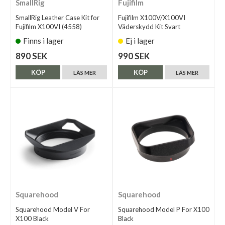
SmallRig
Fujifilm
SmallRig Leather Case Kit for
Fujifilm X100V/X100VI
Fujifilm X100VI (4558)
Väderskydd Kit Svart
Finns i lager
Ej i lager
890 SEK
990 SEK
KÖP
KÖP
LÄS MER
LÄS MER
Squarehood
Squarehood
Squarehood Model V For
Squarehood Model P For X100
X100 Black
Black