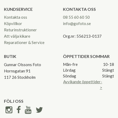
KUNDSERVICE
KONTAKTA OSS
Kontakta oss
08 55 60 60 50
Köpvillkor
info@gofoto.se
Returinstruktioner
Att välja kikare
Org.nr: 556213-0137
Reparationer & Service
BUTIK
ÖPPETTIDER SOMMAR
Mån-fre
10-18
Gunnar Olssons Foto
Lördag
Stängt
Hornsgatan 91
Söndag
Stängt
117 26 Stockholm
Avvikande öppettider-
>
FÖLJ OSS