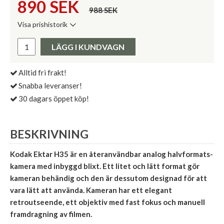
890
SEK
988 SEK
Visa prishistorik
Lägsta pris de senaste 30 dagarna:
Pris:
LÄGG I KUNDVAGN
Alltid fri frakt!
Snabba leveranser!
30 dagars öppet köp!
BESKRIVNING
Kodak Ektar H35 är en återanvändbar analog halvformats-
kamera med inbyggd blixt. Ett litet och lätt format gör
kameran behändig och den är dessutom designad för att
vara lätt att använda. Kameran har ett elegant
retroutseende, ett objektiv med fast fokus och manuell
framdragning av filmen.