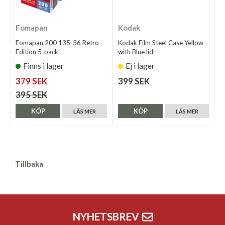
Fomapan
Kodak
Fomapan 200 135-36 Retro
Kodak Film Steel Case Yellow
Edition 5-pack
with Blue lid
Finns i lager
Ej i lager
379 SEK
399 SEK
395 SEK
KÖP
KÖP
LÄS MER
LÄS MER
Tillbaka
NYHETSBREV