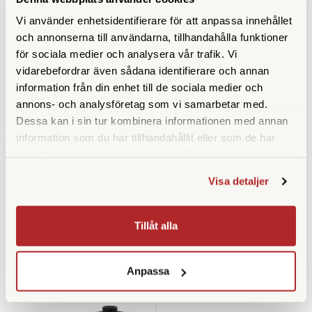
Vi använder enhetsidentifierare för att anpassa innehållet
och annonserna till användarna, tillhandahålla funktioner
för sociala medier och analysera vår trafik. Vi
Kodak
Kodak
vidarebefordrar även sådana identifierare och annan
Kodak EKTAR H35 Startkit
Kodak EKTAR H35 Startkit
information från din enhet till de sociala medier och
Sage
Sand
annons- och analysföretag som vi samarbetar med.
Finns i lager
Finns i lager
Dessa kan i sin tur kombinera informationen med annan
information som du har tillhandahållit eller som de har
890 SEK
890 SEK
samlat in när du har använt deras tjänster.
988 SEK
988 SEK
Visa detaljer
KÖP
KÖP
LÄS MER
LÄS MER
Tillåt alla
ANDRA KÖPTE ÄVEN
Anpassa