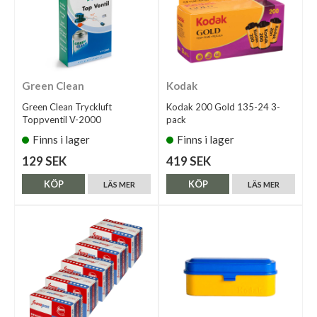
Green Clean
Kodak
Green Clean Tryckluft
Kodak 200 Gold 135-24 3-
Toppventil V-2000
pack
Finns i lager
Finns i lager
129 SEK
419 SEK
KÖP
KÖP
LÄS MER
LÄS MER