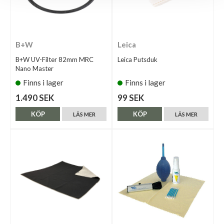
B+W
Leica
B+W UV-Filter 82mm MRC
Leica Putsduk
Nano Master
Finns i lager
Finns i lager
1.490 SEK
99 SEK
KÖP
KÖP
LÄS MER
LÄS MER