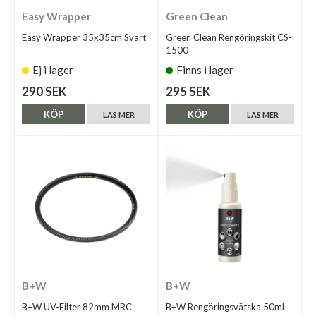
Easy Wrapper
Green Clean
Easy Wrapper 35x35cm Svart
Green Clean Rengöringskit CS-
1500
Ej i lager
Finns i lager
290 SEK
295 SEK
KÖP
KÖP
LÄS MER
LÄS MER
B+W
B+W
B+W UV-Filter 82mm MRC
B+W Rengöringsvätska 50ml