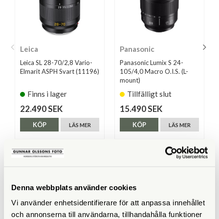
Leica
Panasonic
Leica SL 28-70/2,8 Vario-
Panasonic Lumix S 24-
Elmarit ASPH Svart (11196)
105/4,0 Macro O.I.S. (L-
mount)
Finns i lager
Tillfälligt slut
22.490 SEK
15.490 SEK
KÖP
KÖP
LÄS MER
LÄS MER
SPECIFIKATIONER
Denna webbplats använder cookies
Vi använder enhetsidentifierare för att anpassa innehållet
Brännvidd (mm)
16-35
och annonserna till användarna, tillhandahålla funktioner