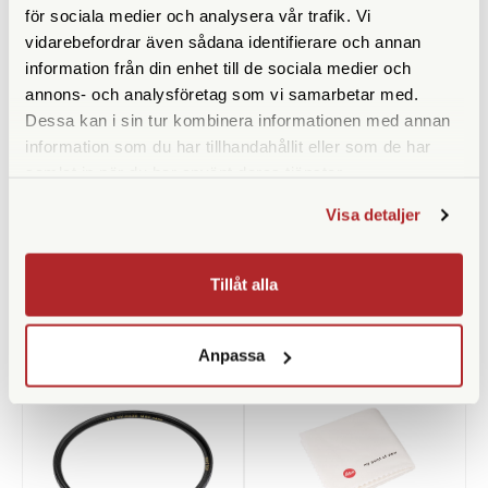
för sociala medier och analysera vår trafik. Vi
Bländare
f/3,5-4,5
vidarebefordrar även sådana identifierare och annan
information från din enhet till de sociala medier och
Filtergänga (mm)
82
annons- och analysföretag som vi samarbetar med.
Vikt (g)
990
Dessa kan i sin tur kombinera informationen med annan
information som du har tillhandahållit eller som de har
Mått (mm)
123 x 88
samlat in när du har använt deras tjänster.
Visa detaljer
Tillåt alla
ANDRA KÖPTE ÄVEN
Anpassa