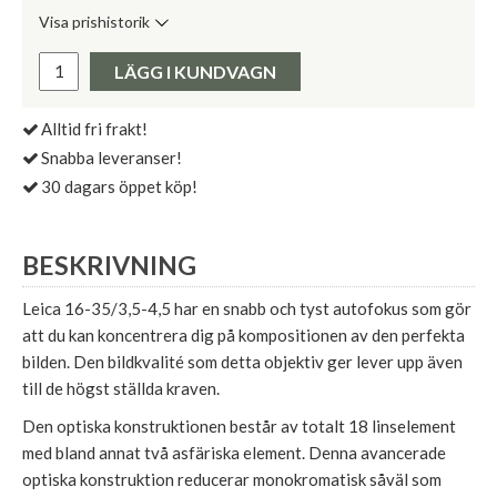
Visa prishistorik
Lägsta pris de senaste 30 dagarna:
Pris:
LÄGG I KUNDVAGN
Alltid fri frakt!
Snabba leveranser!
30 dagars öppet köp!
BESKRIVNING
Leica 16-35/3,5-4,5 har en snabb och tyst autofokus som gör
att du kan koncentrera dig på kompositionen av den perfekta
bilden. Den bildkvalité som detta objektiv ger lever upp även
till de högst ställda kraven.
Den optiska konstruktionen består av totalt 18 linselement
med bland annat två asfäriska element. Denna avancerade
optiska konstruktion reducerar monokromatisk såväl som