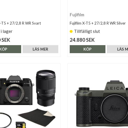
Fujifilm
 X-T5 + 27/2,8 R WR Svart
Fujifilm X-T5 + 27/2,8 R WR Silver
 i lager
Tillfälligt slut
 SEK
24.880 SEK
KÖP
LÄS MER
KÖP
LÄS 