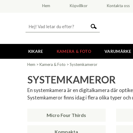
Hem
Köpvillkor
Kontakta oss
KIKARE
KAMERA & FOTO
VARUMÄRKE
Hem
>
Kamera & Foto
>
Systemkameror
SYSTEMKAMEROR
En systemkamera är en digitalkamera där optiken
Systemkameror finns idag i flera olika typer och
Micro Four Thirds
Kompakta