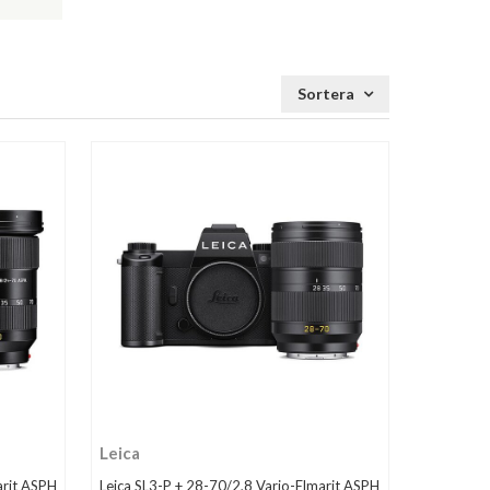
Sortera
Leica
arit ASPH
Leica SL3-P + 28-70/2,8 Vario-Elmarit ASPH