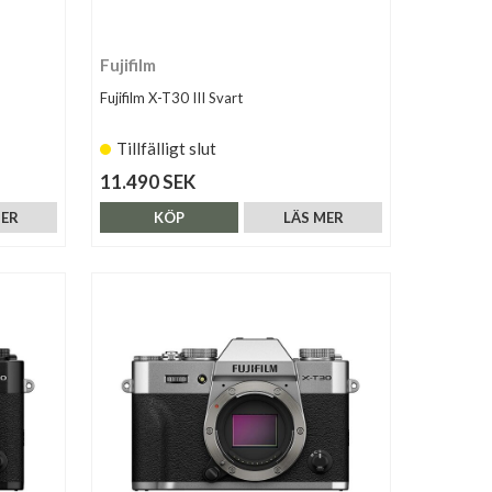
Fujifilm
Fujifilm X-T30 III Svart
Tillfälligt slut
11.490 SEK
MER
KÖP
LÄS MER