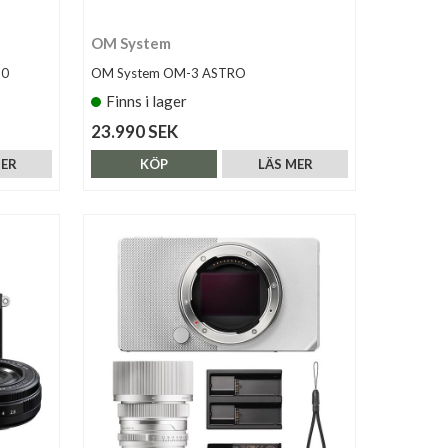
OM System
,0
OM System OM-3 ASTRO
Finns i lager
23.990 SEK
MER
KÖP
LÄS MER