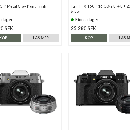
1-P Metal Gray Paint Finish
Fujifilm X-T50 + 16-50/2,8-4,8 + 2
Silver
 i lager
Finns i lager
90 SEK
25.280 SEK
KÖP
LÄS MER
KÖP
LÄS 