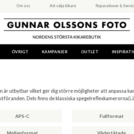
Om oss
Att välja kikare
Reparationer & Servi
ÖVRIGT
KAMPANJER
OUTLET
INSPIRAT
 är utbytbar vilket ger dig större möjligheter att anpassa k
 utföranden. Dels finns de klassiska spegelreflexkamerorna
(L
APS-C
Fullformat
Mellanformat
Vädertätade