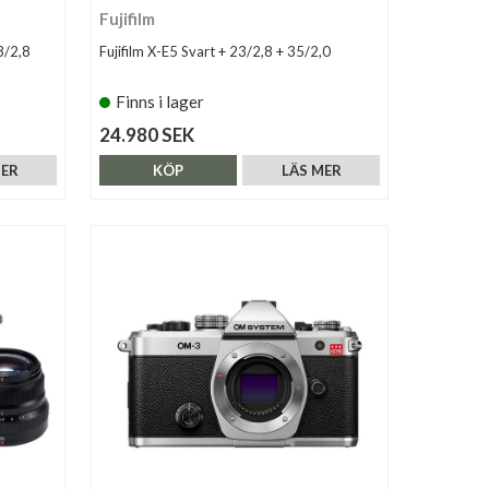
Fujifilm
3/2,8
Fujifilm X-E5 Svart + 23/2,8 + 35/2,0
Finns i lager
24.980 SEK
MER
KÖP
LÄS MER