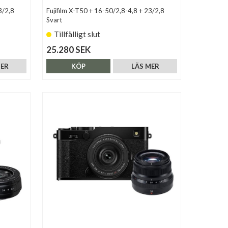
3/2,8
Fujifilm X-T50 + 16-50/2,8-4,8 + 23/2,8
Svart
Tillfälligt slut
25.280 SEK
MER
KÖP
LÄS MER