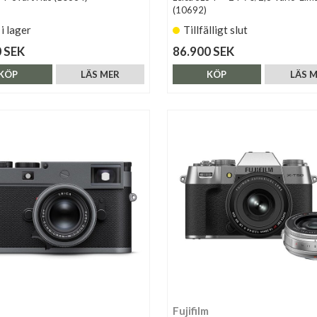
(10692)
 i lager
Tillfälligt slut
 SEK
86.900 SEK
KÖP
LÄS MER
KÖP
LÄS 
Fujifilm