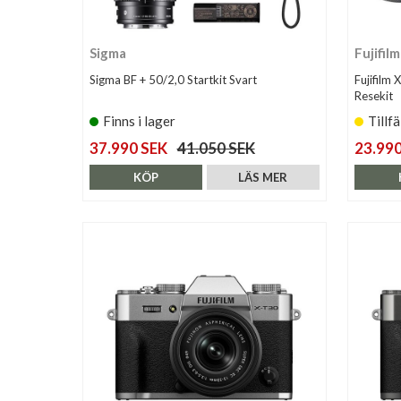
Sigma
Fujifilm
Sigma BF + 50/2,0 Startkit Svart
Fujifilm
Resekit
Finns i lager
Tillfä
37.990 SEK
41.050 SEK
23.990
KÖP
LÄS MER