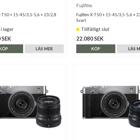
Fujifilm
 X-T50 + 15-45/3,5-5,6 + 23/2,8
Fujifilm X-T50 + 15-45/3,5-5,6 + 2
Svart
 i lager
Tillfälligt slut
 SEK
22.080 SEK
KÖP
LÄS MER
KÖP
LÄS 