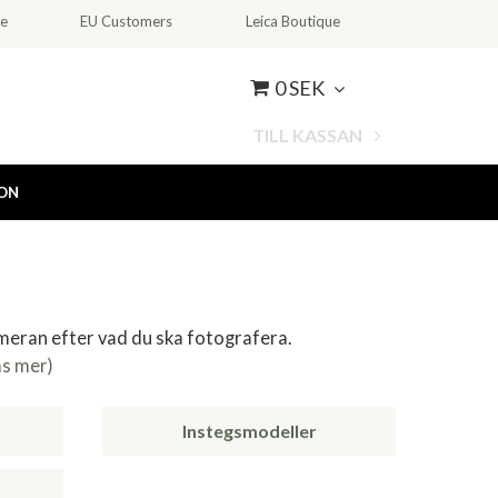
ce
EU Customers
Leica Boutique
0 SEK
TILL KASSAN
ION
ameran efter vad du ska fotografera.
äs mer)
Instegsmodeller