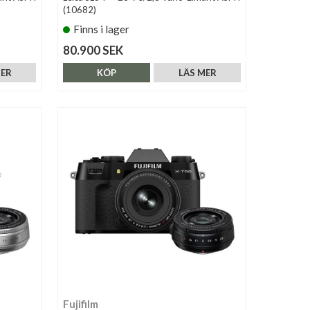
(10682)
Finns i lager
80.900 SEK
MER
KÖP
LÄS MER
Fujifilm