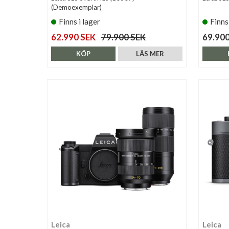
(Demoexemplar)
Finns i lager
Finns
62.990 SEK
79.900 SEK
69.900
KÖP
LÄS MER
Leica
Leica