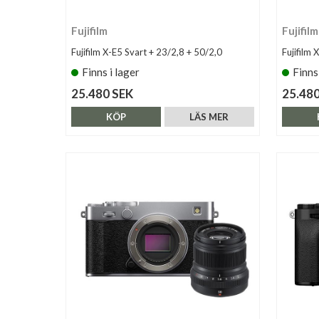
Fujifilm
Fujifilm
Fujifilm X-E5 Svart + 23/2,8 + 50/2,0
Fujifilm 
Finns i lager
Finns
25.480 SEK
25.480
KÖP
LÄS MER