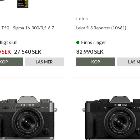
Leica
 X-T50 + Sigma 16-300/3,5-6,7
Leica SL3 Reporter (10661)
lligt slut
Finns i lager
 SEK
27.540 SEK
82.990 SEK
KÖP
LÄS MER
KÖP
LÄS 