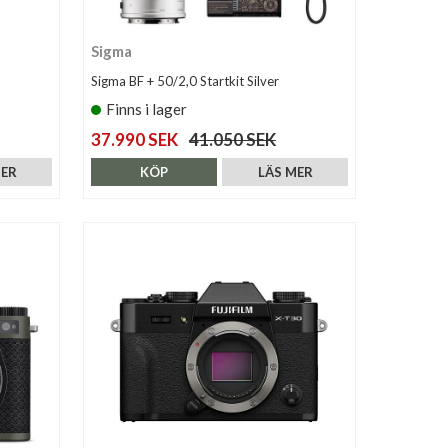
Sigma
Sigma BF + 50/2,0 Startkit Silver
Finns i lager
37.990 SEK
41.050 SEK
MER
KÖP
LÄS MER