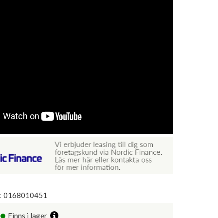
:
0168010451
Finns i lager