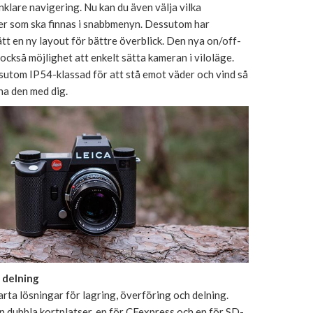
enklare navigering. Nu kan du även välja vilka
ner som ska finnas i snabbmenyn. Dessutom har
tt en ny layout för bättre överblick. Den nya on/off-
också möjlighet att enkelt sätta kameran i viloläge.
sutom IP54-klassad för att stå emot väder och vind så
 ha den med dig.
 delning
arta lösningar för lagring, överföring och delning.
 dubbla kortplatser, en för CFexpress och en för SD-