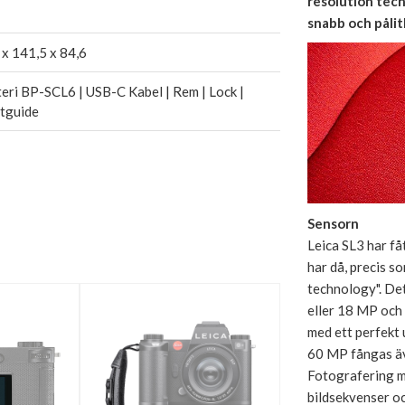
resolution tec
snabb och pålit
x 141,5 x 84,6
eri BP-SCL6 | USB-C Kabel | Rem | Lock |
rtguide
Sensorn
Leica SL3 har f
har då, precis s
technology". Det
eller 18 MP och 
med ett perfekt 
60 MP fångas äv
Fotografering m
bildsekvenser och