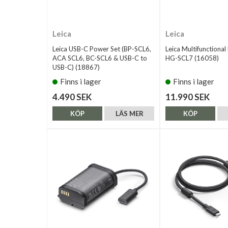
Leica
Leica
Leica USB-C Power Set (BP-SCL6,
Leica Multifunctiona
ACA SCL6, BC-SCL6 & USB-C to
HG-SCL7 (16058)
USB-C) (18867)
Finns i lager
Finns i lager
4.490 SEK
11.990 SEK
KÖP
LÄS MER
KÖP