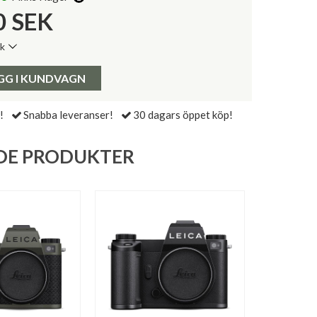
0
SEK
ik
de senaste 30 dagarna:
Pris:
GG I KUNDVAGN
!
Snabba leveranser!
30 dagars öppet köp!
DE PRODUKTER