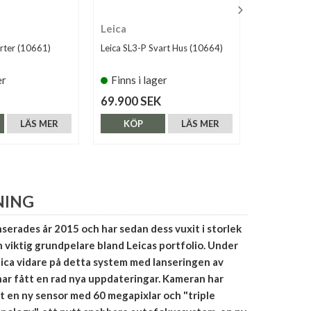
Leica
Leica
rter (10661)
Leica SL3-P Svart Hus (10664)
Leica M11-P
er
Finns i lager
Finns i 
69.900 SEK
109.990 
LÄS MER
KÖP
LÄS MER
KÖP
NING
serades år 2015 och har sedan dess vuxit i storlek
en viktig grundpelare bland Leicas portfolio. Under
ica vidare på detta system med lanseringen av
har fått en rad nya uppdateringar. Kameran har
t en ny sensor med 60 megapixlar och "triple