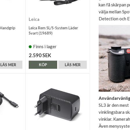
kan få skärpan p
välja mellan Spo
Detection och E
Leica
l Handgrip
Leica Rem SL/S-System Läder
Svart (19689)
Finns i lager
2.590 SEK
LÄS MER
KÖP
LÄS MER
Användarvänlig
SL3 är den mest 
vinklingsbara sk
vinklar. Kamerah
Även menysystem