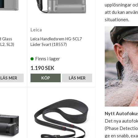
upplösningar och
att du kan använ
situationen.
Leica
d Glass
Leica Handledsrem HG-SCL7
L2, SL3)
Läder Svart (18557)
Finns i lager
1.190 SEK
LÄS MER
KÖP
LÄS MER
Nytt Autofoku
Det nya autofok
(Phase Detectio
ge en snabb, exak