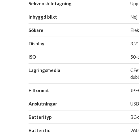
Sekvensbildtagning
Upp 
Inbyggd blixt
Nej
Sökare
Elek
Display
3,2"
ISO
50-
Lagringsmedia
CFe
dubb
Filformat
JP
Anslutningar
USB
Batterityp
BC-
Batteritid
260 