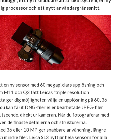
hnology", ett nytt snabbare autofokussystem, en ny
lig processor och ett nytt användargränssnitt.
ått en ny sensor med 60 megapixlars upplösning och
om M11 och Q3 fått Leicas "triple resolution
ta ger dig möjligheten välja en upplösning på 60, 36
du kan få ut DNG-filer eller bearbetade JPEG-filer
utseende, direkt ur kameran. När du fotograferar med
en de finaste detaljerna och strukturerna.
ed 36 eller 18 MP ger snabbare användning, längre
 mindre filer. Leica SL3 nyttjar hela sensorn för alla