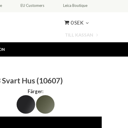
ce
EU Customers
Leica Boutique
0 SEK
TILL KASSAN
ION
3 Svart Hus (10607)
Färger: