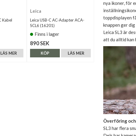
nya ikoner, för 
inställningsiko
Leica
toppdisplayen få
C Kabel
Leica USB-C AC-Adapter ACA-
knappen ger dig 
SCL6 (16201)
Leica SL3 är des
Finns i lager
att du alltid kan
890 SEK
LÄS MER
KÖP
LÄS MER
Överföring och
SL3 har flera sm
Dels har kameran