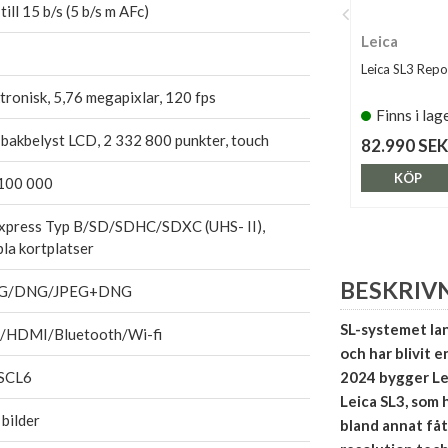
till 15 b/s (5 b/s m AFc)
Leica
Leica SL3 Repo
tronisk, 5,76 megapixlar, 120 fps
Finns i lag
 bakbelyst LCD, 2 332 800 punkter, touch
82.990 SEK
KÖP
100 000
xpress Typ B/SD/SDHC/SDXC (UHS- II),
la kortplatser
BESKRIV
EG/DNG/JPEG+DNG
SL-systemet lan
/HDMI/Bluetooth/Wi-fi
och har blivit 
SCL6
2024 bygger Le
Leica SL3, som 
bilder
bland annat fåt