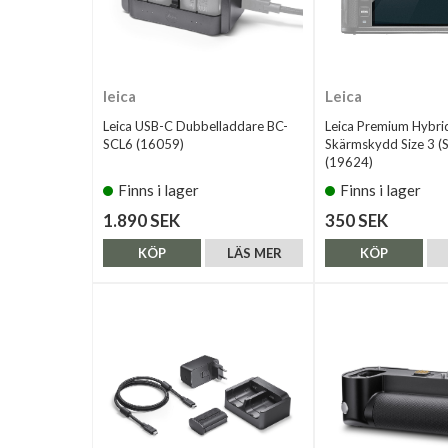
leica
Leica
Leica USB-C Dubbelladdare BC-
Leica Premium Hybri
SCL6 (16059)
Skärmskydd Size 3 (S
(19624)
Finns i lager
Finns i lager
1.890 SEK
350 SEK
KÖP
LÄS MER
KÖP