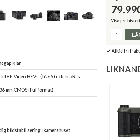
79.99
Visa prishistor
Lägsta pris 
LÄ
Alltid fri frakt
megapixlar
LIKNAN
till 8K Video HEVC (.h265) och ProRes
36 mm CMOS (Fullformat)
lig bildstabilisering i kamerahuset