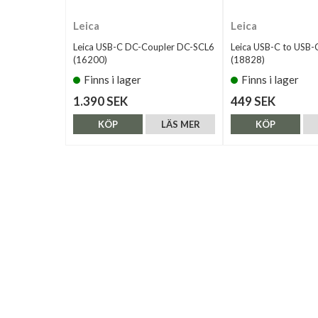
Leica
Leica
Leica USB-C DC-Coupler DC-SCL6
Leica USB-C to USB-
(16200)
(18828)
Finns i lager
Finns i lager
1.390 SEK
449 SEK
KÖP
LÄS MER
KÖP