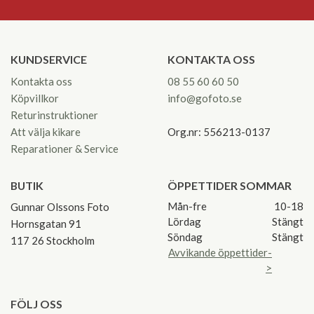
KUNDSERVICE
KONTAKTA OSS
Kontakta oss
08 55 60 60 50
Köpvillkor
info@gofoto.se
Returinstruktioner
Att välja kikare
Org.nr: 556213-0137
Reparationer & Service
BUTIK
ÖPPETTIDER SOMMAR
Mån-fre
10-18
Gunnar Olssons Foto
Lördag
Stängt
Hornsgatan 91
Söndag
Stängt
117 26 Stockholm
Avvikande öppettider-
>
FÖLJ OSS