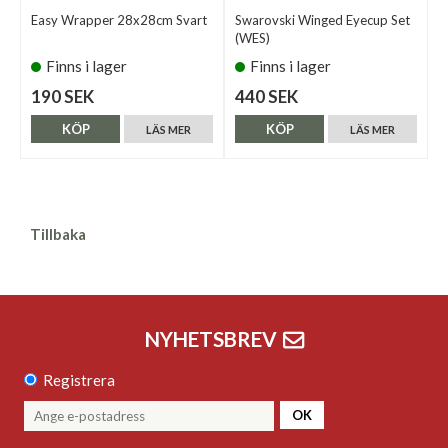
Easy Wrapper 28x28cm Svart
Swarovski Winged Eyecup Set
(WES)
Finns i lager
Finns i lager
190 SEK
440 SEK
KÖP
KÖP
LÄS MER
LÄS MER
Tillbaka
NYHETSBREV
Registrera
OK