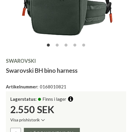
SWAROVSKI
Swarovski BH bino harness
Artikelnummer:
0168010821
Lagerstatus:
Finns i lager
2.550
SEK
Visa prishistorik
Lägsta pris de senaste 30 dagarna:
Pris: