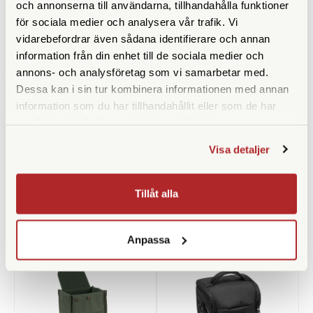
och annonserna till användarna, tillhandahålla funktioner
för sociala medier och analysera vår trafik. Vi
Swarovski
Vortex
vidarebefordrar även sådana identifierare och annan
Swarovski BHB-M Bino
Vortex GlassPak Pro Small
information från din enhet till de sociala medier och
Harness Bag Medium
annons- och analysföretag som vi samarbetar med.
Dessa kan i sin tur kombinera informationen med annan
Finns i lager
Finns i lager
information som du har tillhandahållit eller som de har
770 SEK
2.290 SEK
samlat in när du har använt deras tjänster.
KÖP
KÖP
LÄS MER
LÄS MER
Visa detaljer
Tillåt alla
ANDRA KÖPTE ÄVEN
Anpassa