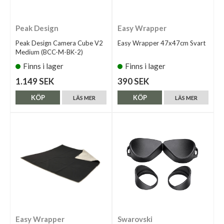
Peak Design
Easy Wrapper
Peak Design Camera Cube V2
Easy Wrapper 47x47cm Svart
Medium (BCC-M-BK-2)
Finns i lager
Finns i lager
1.149 SEK
390 SEK
KÖP
KÖP
LÄS MER
LÄS MER
Easy Wrapper
Swarovski