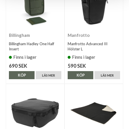
Billingham
Manfrotto
Billingham Hadley One Half
Manfrotto Advanced III
Insert
Hölster L
Finns i lager
Finns i lager
690 SEK
590 SEK
KÖP
KÖP
LÄS MER
LÄS MER