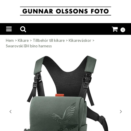
0
Hem
>
Kikare
>
Tillbehör till kikare
>
Kikareväskor
>
Swarovski BH bino harness