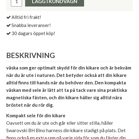
LÄGG I KUNDVAGN
Alltid fri frakt!
Snabba leveranser!
30 dagars öppet köp!
BESKRIVNING
väska som ger optimalt skydd för din kikare och är bekväm
när du är ute i naturen. Det betyder också att din kikare
alltid finns till hands när du behöver den. Den kompakta
väskan med sele är lätt att ta på tack vare sina praktiska
magnetiska fästen, och din kikare håller sig alltid nära
bröstet när du rör dig.
Kompakt sele för din kikare
Oavsett om du är ute och går eller sitter stilla, håller
Swarovski BH Bino harness din kikare stadigt på plats. Det
finns också en extra rem på varje sida för som du fäster din