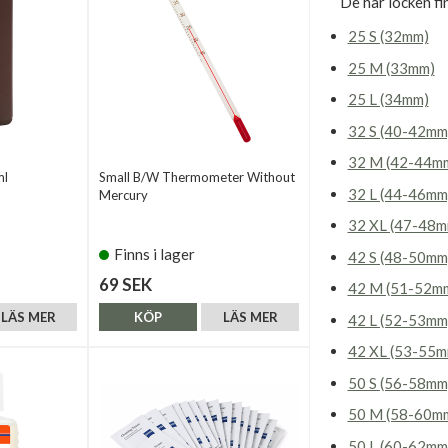
De här locken fi
25 S (32mm)
25 M (33mm)
25 L (34mm)
32 S (40-42mm
32 M (42-44m
ml
Small B/W Thermometer Without
32 L (44-46mm
Mercury
32 XL (47-48m
Finns i lager
42 S (48-50mm
69 SEK
42 M (51-52m
LÄS MER
KÖP
LÄS MER
42 L (52-53mm
42 XL (53-55m
50 S (56-58mm
50 M (58-60m
50 L (60-62mm