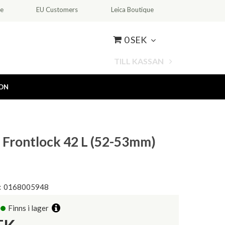
ce
EU Customers
Leica Boutique
0 SEK
TILL KASSAN
ION
 Frontlock 42 L (52-53mm)
:
0168005948
Finns i lager