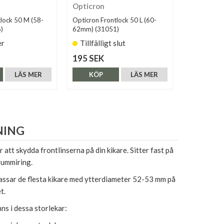
Opticron
Opticron
lock 50 M (58-
Opticron Frontlock 50 L (60-
Opticron Fr
)
62mm) (31051)
44mm) (31
er
Tillfälligt slut
Finns i 
195 SEK
195 SEK
LÄS MER
KÖP
LÄS MER
KÖP
NING
r att skydda frontlinserna på din kikare. Sitter fast på
gummiring.
assar de flesta kikare med ytterdiameter 52-53 mm på
t.
nns i dessa storlekar: