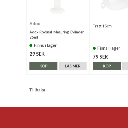
Adox
Tratt 15cm
Adox Rodinal-Mesuring Cylinder
25ml
Finns i lager
Finns i lager
29 SEK
79 SEK
KÖP
LÄS MER
KÖP
Tillbaka