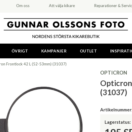
Om oss
Att välja kikare
Reparationer & Servi
ÖVRIGT
KAMPANJER
OUTLET
INSPIRAT
ron Frontlock 42 L (52-53mm) (31037)
OPTICRON
Opticron
(31037)
Artikelnummer
Lagerstatus: