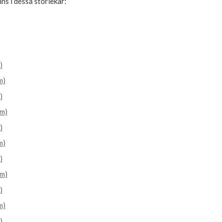
nns i dessa storlekar:
)
m)
)
m)
)
m)
)
m)
)
m)
)