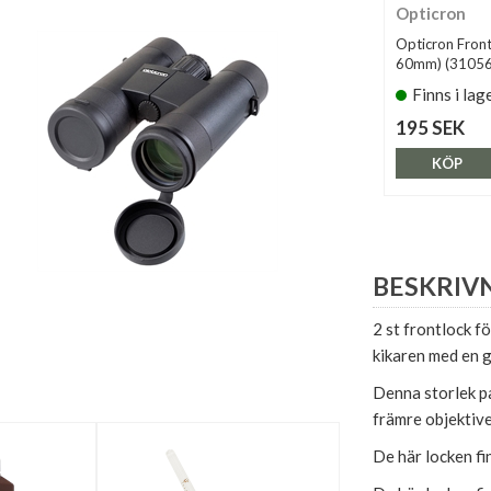
Opticron
Opticron Front
60mm) (31056
Finns i lag
195 SEK
KÖP
BESKRIV
2 st frontlock fö
kikaren med en 
Denna storlek p
främre objektive
De här locken fi