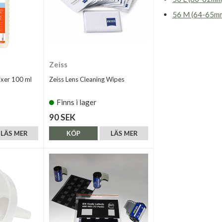
56 M (64-65m
Zeiss
xer 100 ml
Zeiss Lens Cleaning Wipes
Finns i lager
90 SEK
LÄS MER
KÖP
LÄS MER