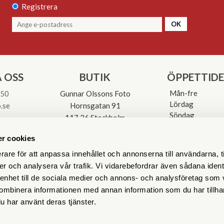
Registrera
OK
 OSS
BUTIK
ÖPPETTID
Mån-fre
 50
Gunnar Olssons Foto
Lördag
.se
Hornsgatan 91
Söndag
117 26 Stockholm
Avvikande öpp
3-0137
r cookies
rare för att anpassa innehållet och annonserna till användarna, t
er och analysera vår trafik. Vi vidarebefordrar även sådana ident
 enhet till de sociala medier och annons- och analysföretag som
ombinera informationen med annan information som du har tillhand
u har använt deras tjänster.