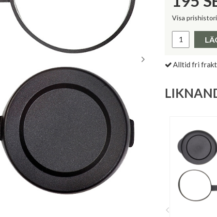
195
S
Visa prishistor
Lägsta pris 
LÄ
Alltid fri frakt
LIKNAN