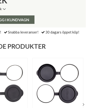
EK
ik
de senaste 30 dagarna:
Pris:
GG I KUNDVAGN
!
Snabba leveranser!
30 dagars öppet köp!
DE PRODUKTER