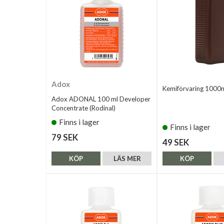
Adox
Kemiförvaring 1000
Adox ADONAL 100 ml Developer
Concentrate (Rodinal)
Finns i lager
Finns i lager
79 SEK
49 SEK
KÖP
LÄS MER
KÖP