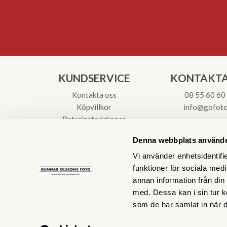
KUNDSERVICE
KONTAKTA
Kontakta oss
08 55 60 60
Köpvillkor
info@gofoto
Returinstruktioner
Att välja kikare
Org.nr: 55621
Denna webbplats använde
Reparationer & Service
Vi använder enhetsidentifie
funktioner för sociala medi
annan information från din
med. Dessa kan i sin tur k
som de har samlat in när d