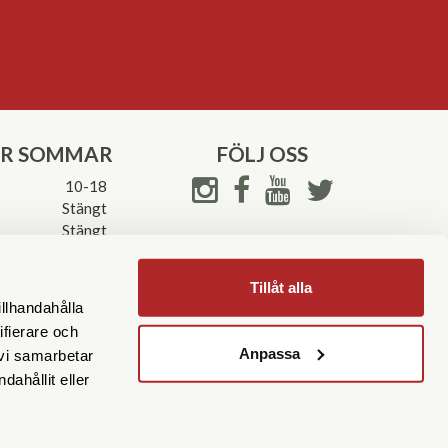
ER SOMMAR
FÖLJ OSS
10-18
Stängt
Stängt
ettider->
Tillåt alla
illhandahålla
ifierare och
Anpassa
 vi samarbetar
ahållit eller