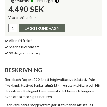
Lagerstatus:
Finns i lager
4.490
SEK
Visa prishistorik
Lägsta pris de senaste 30 dagarna:
Pris:
LÄGG I KUNDVAGN
Alltid fri frakt!
Snabba leveranser!
30 dagars öppet köp!
BESKRIVNING
Berlebach Report 822 är ett högkvalitativt trästativ från
Tyskland. Stativet funkar utmärkt till en utsiktskikare och blir
dessutom ett elegant komplement i ditt hem och fungerar
även att ta med sig ut naturen.
Tack vare deras stoppsystem går stativbenen att ställa i