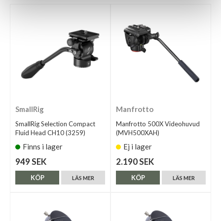
SmallRig
Manfrotto
SmallRig Selection Compact
Manfrotto 500X Videohuvud
Fluid Head CH10 (3259)
(MVH500XAH)
Finns i lager
Ej i lager
949 SEK
2.190 SEK
KÖP
KÖP
LÄS MER
LÄS MER