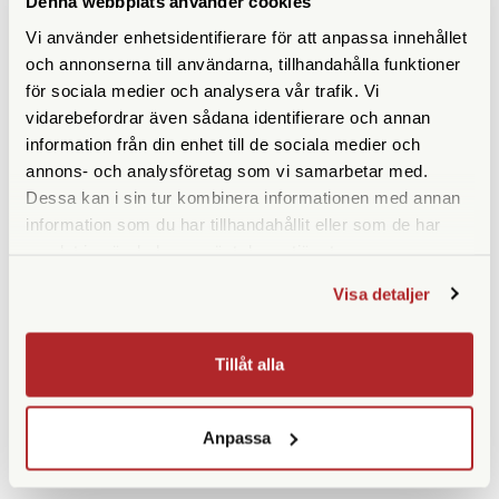
Denna webbplats använder cookies
Höjd ihopfällt (cm)
89
Vi använder enhetsidentifierare för att anpassa innehållet
och annonserna till användarna, tillhandahålla funktioner
Maxbelastning (kg)
12
för sociala medier och analysera vår trafik. Vi
vidarebefordrar även sådana identifierare och annan
Material
Trä
information från din enhet till de sociala medier och
Bensektioner
2st
annons- och analysföretag som vi samarbetar med.
Dessa kan i sin tur kombinera informationen med annan
Vikt (g)
3100
information som du har tillhandahållit eller som de har
samlat in när du har använt deras tjänster.
Benlåstyp
Skruvlås
Visa detaljer
Medföljande snabbplatta
Tillåt alla
Anpassa
ANDRA KÖPTE ÄVEN