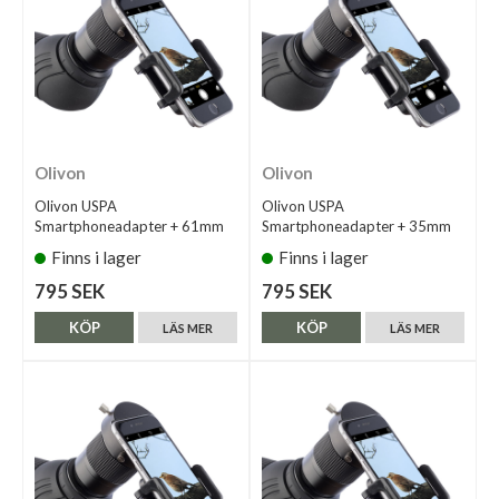
Olivon
Olivon
Olivon USPA
Olivon USPA
Smartphoneadapter + 61mm
Smartphoneadapter + 35mm
Finns i lager
Finns i lager
795 SEK
795 SEK
KÖP
KÖP
LÄS MER
LÄS MER