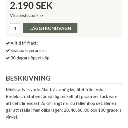
2.190
SEK
Visa prishistorik
Lägsta pris de senaste 30 dagarna:
Pris:
LÄGG I KUNDVAGN
Alltid fri frakt!
Snabba leveranser!
30 dagars öppet köp!
BESKRIVNING
Ministativ i svartmålat trä av hög kvalitet från tyska
Berlebach. Stativet är väldigt enkelt att packa ner tack vare
att det blir endast 26 cm långt när du fäller ihop det. Benen
går att ställa i fem olika lägen: 20, 40, 60, 80 och 100 graders
vinkel.