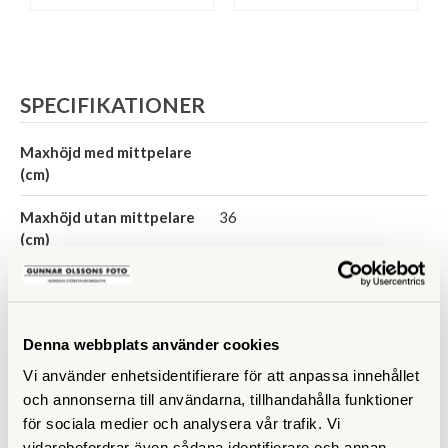
SPECIFIKATIONER
Maxhöjd med mittpelare
(cm)
Maxhöjd utan mittpelare
36
(cm)
Höjd ihopfällt (cm)
26
Maxbelastning (kg)
15
Denna webbplats använder cookies
Material
Trä
Vi använder enhetsidentifierare för att anpassa innehållet
och annonserna till användarna, tillhandahålla funktioner
Bensektioner
2 st
för sociala medier och analysera vår trafik. Vi
vidarebefordrar även sådana identifierare och annan