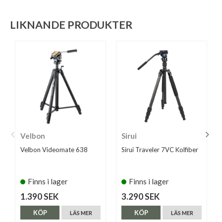
LIKNANDE PRODUKTER
Velbon
Sirui
Velbon Videomate 638
Sirui Traveler 7VC Kolfiber
Finns i lager
Finns i lager
1.390 SEK
3.290 SEK
KÖP
KÖP
LÄS MER
LÄS MER