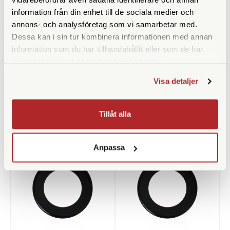
Vikt (g)
680
information från din enhet till de sociala medier och
annons- och analysföretag som vi samarbetar med.
Benlåstyp
Skruvlås
Dessa kan i sin tur kombinera informationen med annan
Medföljande snabbplatta
information som du har tillhandahållit eller som de har
samlat in när du har använt deras tjänster.
Visa detaljer
Tillåt alla
ANDRA KÖPTE ÄVEN
Anpassa