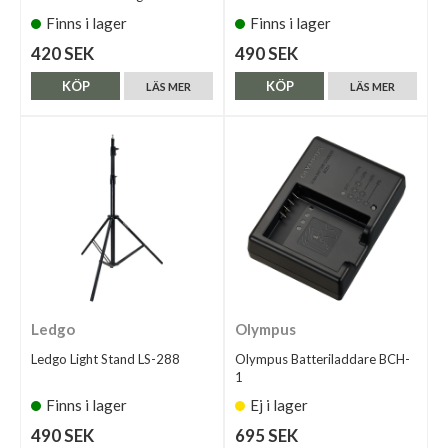
Finns i lager
Finns i lager
420 SEK
490 SEK
KÖP
KÖP
LÄS MER
LÄS MER
Ledgo
Olympus
Ledgo Light Stand LS-288
Olympus Batteriladdare BCH-
1
Finns i lager
Ej i lager
490 SEK
695 SEK