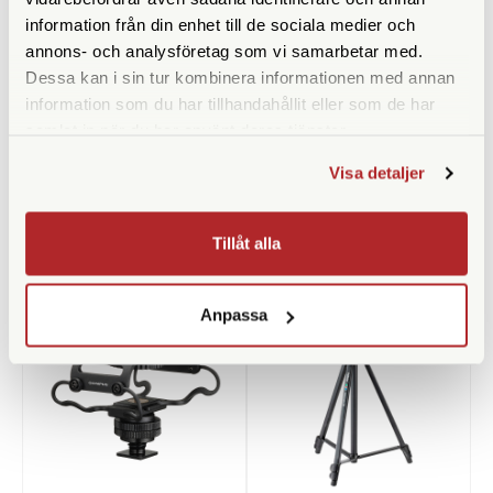
Vikt (g)
680
information från din enhet till de sociala medier och
Benlåstyp
Skruvlås
annons- och analysföretag som vi samarbetar med.
Dessa kan i sin tur kombinera informationen med annan
Medföljande snabbplatta
information som du har tillhandahållit eller som de har
samlat in när du har använt deras tjänster.
Visa detaljer
Tillåt alla
ANDRA KÖPTE ÄVEN
Anpassa