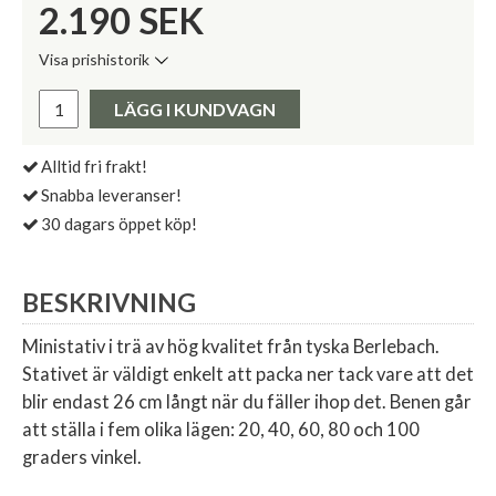
2.190
SEK
Visa prishistorik
Lägsta pris de senaste 30 dagarna:
Pris:
LÄGG I KUNDVAGN
Alltid fri frakt!
Snabba leveranser!
30 dagars öppet köp!
BESKRIVNING
Ministativ i trä av hög kvalitet från tyska Berlebach.
Stativet är väldigt enkelt att packa ner tack vare att det
blir endast 26 cm långt när du fäller ihop det. Benen går
att ställa i fem olika lägen: 20, 40, 60, 80 och 100
graders vinkel.