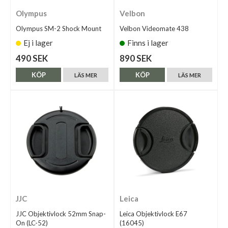
Olympus
Velbon
Olympus SM-2 Shock Mount
Velbon Videomate 438
Ej i lager
Finns i lager
490 SEK
890 SEK
KÖP
KÖP
LÄS MER
LÄS MER
JJC
Leica
JJC Objektivlock 52mm Snap-
Leica Objektivlock E67
On (LC-52)
(16045)