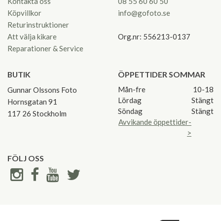
Kontakta oss
08 55 60 60 50
Köpvillkor
info@gofoto.se
Returinstruktioner
Att välja kikare
Org.nr: 556213-0137
Reparationer & Service
BUTIK
ÖPPETTIDER SOMMAR
Mån-fre
10-18
Gunnar Olssons Foto
Lördag
Stängt
Hornsgatan 91
Söndag
Stängt
117 26 Stockholm
Avvikande öppettider-
>
FÖLJ OSS