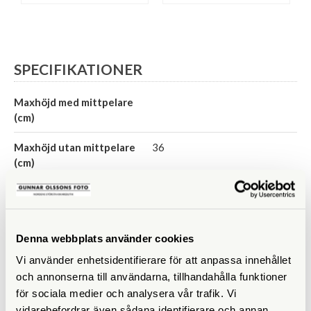
SPECIFIKATIONER
Maxhöjd med mittpelare
(cm)
Maxhöjd utan mittpelare
36
(cm)
Höjd ihopfällt (cm)
26
Maxbelastning (kg)
15
Denna webbplats använder cookies
Material
Trä
Vi använder enhetsidentifierare för att anpassa innehållet
och annonserna till användarna, tillhandahålla funktioner
Bensektioner
2 st
för sociala medier och analysera vår trafik. Vi
vidarebefordrar även sådana identifierare och annan