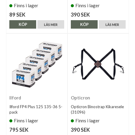
Finns i lager
Finns i lager
89 SEK
390 SEK
KÖP
KÖP
LÄS MER
LÄS MER
Ilford
Opticron
Ilford FP4 Plus 125 135-36 5-
Opticron Binostrap Kikaresele
pack
(31096)
Finns i lager
Finns i lager
795 SEK
390 SEK