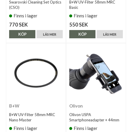
Swarovski Cleaning Set Optics
B+W UV-Filter 58mm MRC
(CSO)
Basic
Finns i lager
Finns i lager
770 SEK
550 SEK
KÖP
KÖP
LÄS MER
LÄS MER
B+W
Olivon
B+W UV-Filter 58mm MRC
Olivon USPA
Nano Master
Smartphoneadapter + 44mm
Finns i lager
Finns i lager