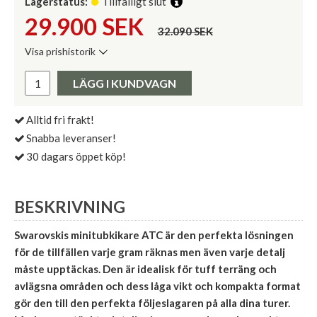
Lagerstatus:
Tillfälligt slut
29.900
SEK
32.090 SEK
Visa prishistorik
Lägsta pris de senaste 30 dagarna:
Pris:
LÄGG I KUNDVAGN
Alltid fri frakt!
Snabba leveranser!
30 dagars öppet köp!
BESKRIVNING
Swarovskis minitubkikare ATC är den perfekta lösningen
för de tillfällen varje gram räknas men även varje detalj
måste upptäckas. Den är idealisk för tuff terräng och
avlägsna områden och dess låga vikt och kompakta format
gör den till den perfekta följeslagaren på alla dina turer.