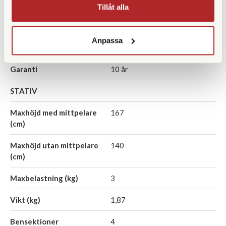
Filtergänga (mm)
58
Tillåt alla
Vattentät
Anpassa
Vikt (g)
970
Garanti
10 år
STATIV
Maxhöjd med mittpelare
167
(cm)
Maxhöjd utan mittpelare
140
(cm)
Maxbelastning (kg)
3
Vikt (kg)
1,87
Bensektioner
4