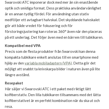
Swarovski ATC imponerar dock med mer än sin enastående
optik och smidiga format. Dess praktiska användarvänlighet
är en annan tydlig fördel. För användning utan stativ
medföljer ett avtagbart halvskal. Det skyddande halvskalet
gör att både vredet för fokusering och för
förstoringsjustering kan roteras 360° även när den placeras
på ett underlag. Det följer även med en bärrem till tubkikaren.
Kompatibel med VPA
Precis som de flesta produkter från Swarovski kan denna
kompakta tubkikare enkelt anslutas till en smartphone med
hjälp av den
variabla mobiladaptern (VPA)
. Detta gör det
möjligt att snabbt ta knivskarpa bilder i naturen även på lite
längre avstånd.
Resepaket
Här säljer vi Swarovski ATC i ett paket med riktigt lätt
kolfiberstativ. Den lilla tubkikaren tillsammans med det lätta
kolfiberstativet är en perfekt kombination när du ska ut och
resa.