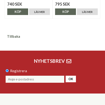
740 SEK
795 SEK
KÖP
KÖP
LÄS MER
LÄS MER
Tillbaka
NYHETSBREV
Registrera
OK