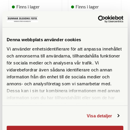
Finns i lager
Finns i lager
29.900 SEK
27.900 SEK
32.090 SEK
29.280 SEK
KÖP
KÖP
LÄS MER
LÄS MER
Denna webbplats använder cookies
Vi använder enhetsidentifierare för att anpassa innehållet
och annonserna till användarna, tillhandahålla funktioner
för sociala medier och analysera vår trafik. Vi
SPECIFIKATIONER
vidarebefordrar även sådana identifierare och annan
information från din enhet till de sociala medier och
Totalvikt (kg)
2,85
annons- och analysföretag som vi samarbetar med.
Dessa kan i sin tur kombinera informationen med annan
TUBKIKARE
information som du har tillhandahållit eller som de har
samlat in när du har använt deras tjänster.
Förstoring
17-40x
Visa detaljer
Frontlinsdiameter (mm)
56