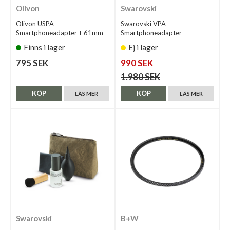
Olivon
Swarovski
Olivon USPA
Swarovski VPA
Smartphoneadapter + 61mm
Smartphoneadapter
Finns i lager
Ej i lager
795 SEK
990 SEK
1.980 SEK
KÖP
KÖP
LÄS MER
LÄS MER
Swarovski
B+W