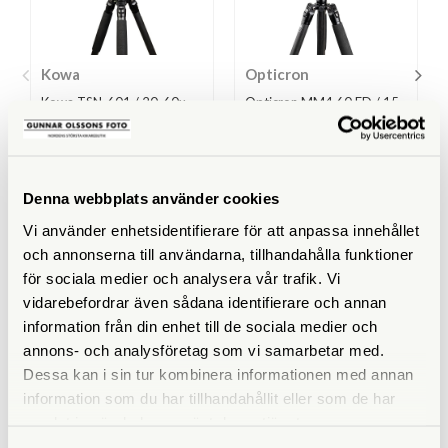
Kowa
Opticron
Kowa TSN-601 / 20-60x -
Opticron MM4 60 ED / 15-
Siruipaket
45x - Paket
Finns i lager
Finns i lager
14.900 SEK
14.900 SEK
Denna webbplats använder cookies
16.160 SEK
15.560 SEK
Vi använder enhetsidentifierare för att anpassa innehållet
KÖP
KÖP
LÄS MER
LÄS MER
och annonserna till användarna, tillhandahålla funktioner
för sociala medier och analysera vår trafik. Vi
vidarebefordrar även sådana identifierare och annan
information från din enhet till de sociala medier och
annons- och analysföretag som vi samarbetar med.
SPECIFIKATIONER
Dessa kan i sin tur kombinera informationen med annan
information som du har tillhandahållit eller som de har
Totalvikt (kg)
2,85
samlat in när du har använt deras tjänster.