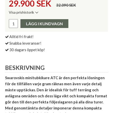
29.900
SEK
32.090 SEK
Visa prishistorik
Lägsta pris de senaste 30 dagarna:
Pris:
LÄGG I KUNDVAGN
Alltid fri frakt!
Snabba leveranser!
30 dagars öppet köp!
BESKRIVNING
Swarovskis minitubkikare ATC är den perfekta lösningen
för de tillfällen varje gram räknas men även varje detalj
måste upptäckas. Den är idealisk för tuff terräng och
avlägsna områden och dess låga vikt och kompakta format
gör den till den perfekta följeslagaren på alla dina turer.
Med genomtänkta detaljer imponerar denna kompakta