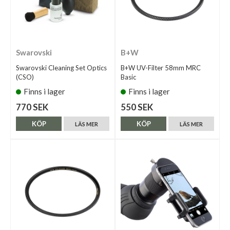
Swarovski
B+W
Swarovski Cleaning Set Optics
B+W UV-Filter 58mm MRC
(CSO)
Basic
Finns i lager
Finns i lager
770 SEK
550 SEK
KÖP
KÖP
LÄS MER
LÄS MER