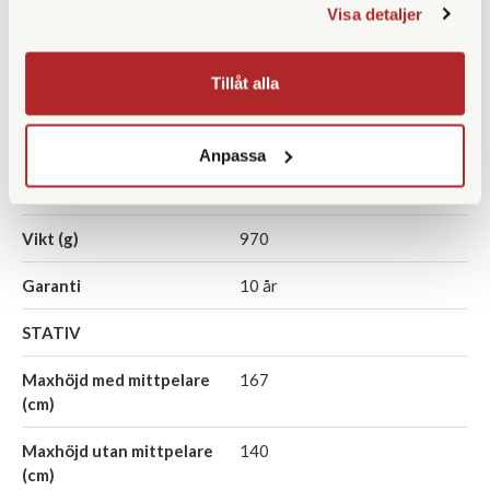
TUBKIKARE
Visa detaljer
Förstoring
17-40x
Tillåt alla
Frontlinsdiameter (mm)
56
Filtergänga (mm)
58
Anpassa
Vattentät
Vikt (g)
970
Garanti
10 år
STATIV
Maxhöjd med mittpelare
167
(cm)
Maxhöjd utan mittpelare
140
(cm)