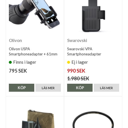
Olivon
Swarovski
Olivon USPA
Swarovski VPA
Smartphoneadapter + 61mm
Smartphoneadapter
Finns i lager
Ej i lager
795 SEK
990 SEK
1.980 SEK
KÖP
KÖP
LÄS MER
LÄS MER