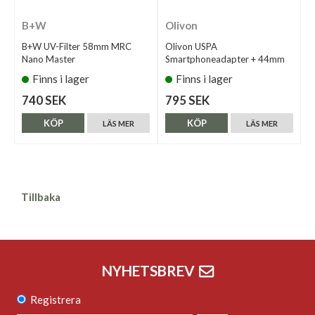
B+W
Olivon
B+W UV-Filter 58mm MRC
Olivon USPA
Nano Master
Smartphoneadapter + 44mm
Finns i lager
Finns i lager
740 SEK
795 SEK
KÖP
KÖP
LÄS MER
LÄS MER
Tillbaka
NYHETSBREV
Registrera