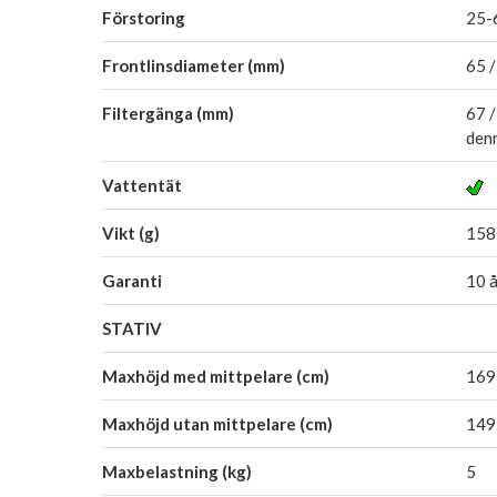
Förstoring
25-
Frontlinsdiameter (mm)
65 /
Filtergänga (mm)
67 /
denn
Vattentät
Vikt (g)
1585
Garanti
10 å
STATIV
Maxhöjd med mittpelare (cm)
169
Maxhöjd utan mittpelare (cm)
149
Maxbelastning (kg)
5