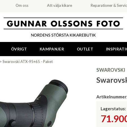
Om oss
Att välja kikare
Reparationer & Servi
ÖVRIGT
KAMPANJER
OUTLET
INSPIRAT
>
Swarovski ATX-95+65 - Paket
SWAROVSKI
Swarovsk
Artikelnummer
Lagerstatus:
71.90