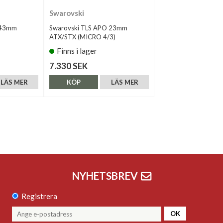
Swarovski
 43mm
Swarovski TLS APO 23mm
ATX/STX (MICRO 4/3)
Finns i lager
7.330 SEK
LÄS MER
KÖP
LÄS MER
NYHETSBREV
Registrera
OK