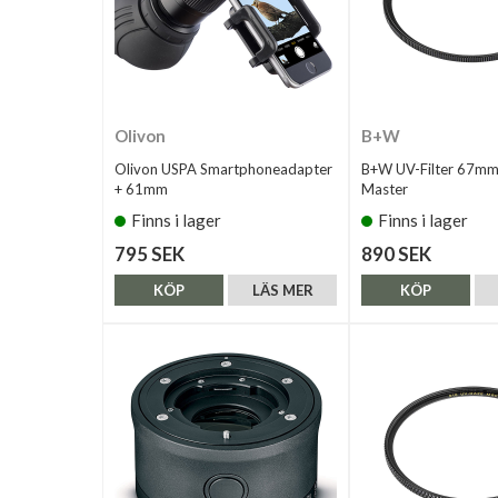
Olivon
B+W
Olivon USPA Smartphoneadapter
B+W UV-Filter 67m
+ 61mm
Master
Finns i lager
Finns i lager
795 SEK
890 SEK
KÖP
LÄS MER
KÖP