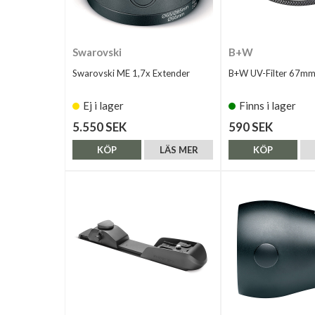
Swarovski
B+W
Swarovski ME 1,7x Extender
B+W UV-Filter 67mm
Ej i lager
Finns i lager
5.550 SEK
590 SEK
KÖP
LÄS MER
KÖP