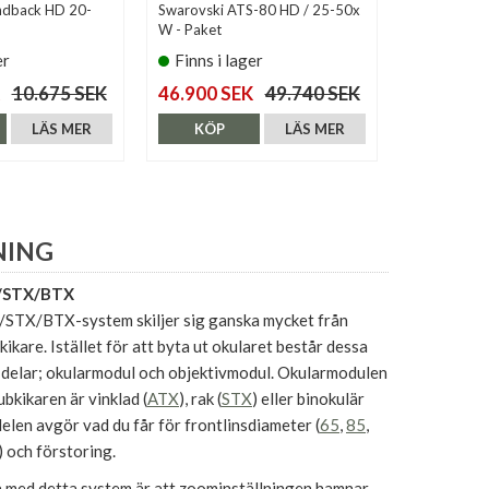
ndback HD 20-
Swarovski ATS-80 HD / 25-50x
Olivon T-61
W - Paket
er
Finns i lager
Finns i 
10.675 SEK
46.900 SEK
49.740 SEK
1.595 SE
LÄS MER
KÖP
LÄS MER
KÖP
NING
X/STX/BTX
STX/BTX-system skiljer sig ganska mycket från
kikare. Istället för att byta ut okularet består dessa
å delar; okularmodul och objektivmodul. Okularmodulen
kikaren är vinklad (
ATX
), rak (
STX
) eller binokulär
delen avgör vad du får för frontlinsdiameter (
65
,
85
,
 och förstoring.
a med detta system är att zoominställningen hamnar