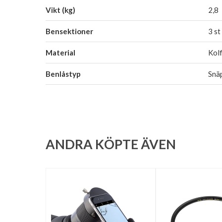
Vikt (kg)
2,8
Bensektioner
3 st
Material
Kolf
Benlåstyp
Snä
ANDRA KÖPTE ÄVEN