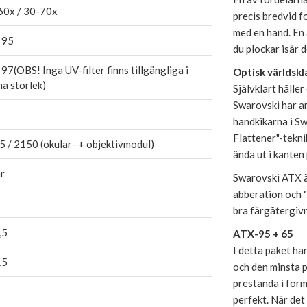
60x / 30-70x
precis bredvid f
med en hand. En 
 95
du plockar isär d
 97(OBS! Inga UV-filter finns tillgängliga i
Optisk världskl
a storlek)
Självklart håller
Swarovski har an
handkikarna i Sw
Flattener"-tekni
 / 2150 (okular- + objektivmodul)
ända ut i kanten 
r
Swarovski ATX ä
abberation och 
bra färgåtergivn
,5
ATX-95 + 65
I detta paket ha
,5
och den minsta p
prestanda i for
perfekt. När det