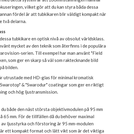
okuseringen, vilket gör att du kan styra båda dessa
annan fördel är att tubkikaren blir väldigt kompakt när
e två delarna.
ass
 dessa tubkikare en optisk nivå av obsolut världsklass.
vänt mycket av den teknik som återfinns i de populära
arovision-serien. Till exempel har man använt "Field
ken, som ger en skarp så väl som raktecknande bild
på bilden.
r utrustade med HD-glas för minimal kromatisk
"Swarotop" & "Swarodur" coatingar som ger en riktigt
ing och hög ljustransmission.
r du både den näst största objektivmodulen på 95 mm
å 65 mm. För de tillfällen då du behöver maximal
m av ljusstyrka och förstoring är 95 mm-modulen
 är ett kompakt format och lätt vikt som är det viktiga