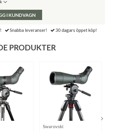
ik
de senaste 30 dagarna:
Pris:
GG I KUNDVAGN
!
Snabba leveranser!
30 dagars öppet köp!
DE PRODUKTER
Swarovski
Olivon