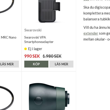
Ska du digiscopa
komplettera me
balansera tubkik
Vill du ha ännu 
Swarovski
extender
som ger
m MRC Nano
Swarovski VPA
mellan okular- 
Smartphoneadapter
Ej i lager
990 SEK
1.980 SEK
LÄS MER
KÖP
LÄS MER