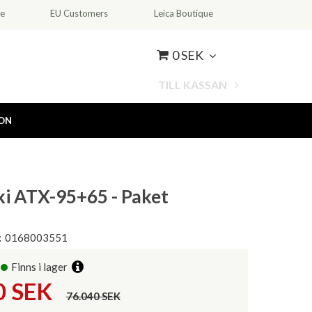
ce
EU Customers
Leica Boutique
0 SEK
TILL KASSAN
ION
i ATX-95+65 - Paket
:
0168003551
Finns i lager
0
SEK
76.040 SEK