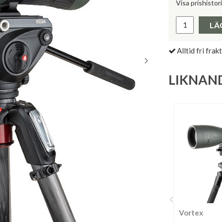
Visa prishistor
Lägsta pris 
LÄ
Alltid fri frakt
LIKNAN
Vortex