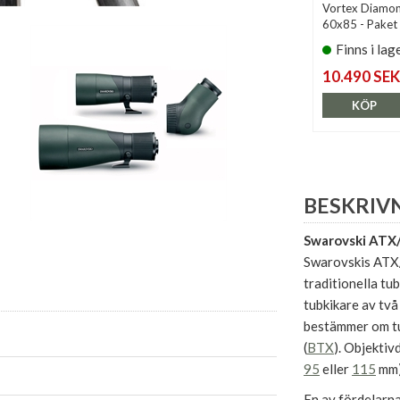
Vortex Diamo
60x85 - Paket
Finns i lag
10.490 SEK
KÖP
BESKRIV
Swarovski AT
Swarovskis ATX/
traditionella tub
tubkikare av tv
bestämmer om tub
(
BTX
). Objektiv
95
eller
115
mm)
En av fördelarn