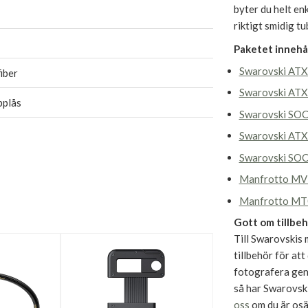
byter du helt en
riktigt smidig tu
Paketet innehål
Swarovski ATX
iber
Swarovski ATX
pplås
Swarovski SOC
Swarovski ATX
Swarovski SOC
Manfrotto MV
Manfrotto M
Gott om tillbe
Till Swarovskis
tillbehör för att
fotografera gen
så har Swarovsk
oss
om du är osä