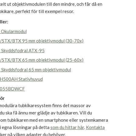
kelt ut objektivmodulen till den mindre, och får då en
bkikare, perfekt för till exempel resor.
ler:
 Okularmodul
/STX/BTX 95 mm objektivmodul (30-70x)
 Skyddsfodral ATX-95
/STX/BTX 65 mm objektivmodul (25-60x)
 Skyddsfodral 65 mm objektivmodul
H500AH Stativhuvud
T055BDWCF
hör
 modulära tubkikaresystem finns det massor av
 du ska få ännu mer glädje av tubkikaren. Vill du
om tubkikaren med en smartphone eller systemkamera
i egna lösningar på detta
som du hittar här
.
Kontakta
ker på vilken adapter du behöver.