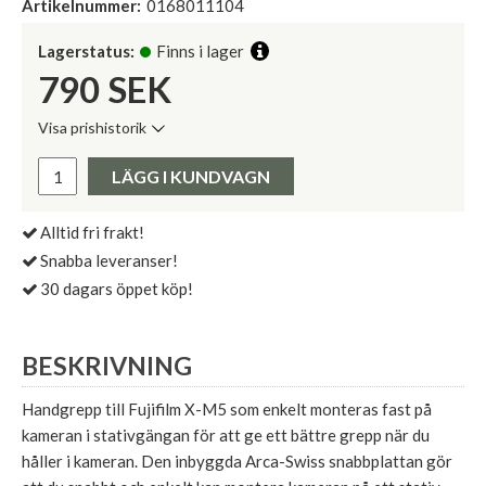
Artikelnummer:
0168011104
Lagerstatus:
Finns i lager
790
SEK
Visa prishistorik
Lägsta pris de senaste 30 dagarna:
Pris:
LÄGG I KUNDVAGN
Alltid fri frakt!
Snabba leveranser!
30 dagars öppet köp!
BESKRIVNING
Handgrepp till Fujifilm X-M5 som enkelt monteras fast på
kameran i stativgängan för att ge ett bättre grepp när du
håller i kameran. Den inbyggda Arca-Swiss snabbplattan gör