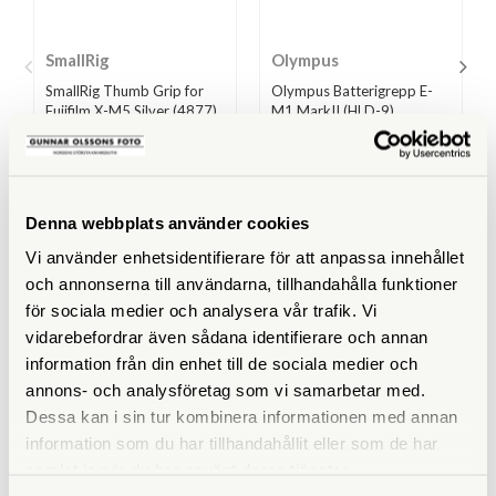
SmallRig
Olympus
SmallRig Thumb Grip for
Olympus Batterigrepp E-
Fujifilm X-M5 Silver (4877)
M1 MarkII (HLD-9)
Finns i lager
Finns i lager
339 SEK
2.990 SEK
Denna webbplats använder cookies
KÖP
KÖP
LÄS MER
LÄS MER
Vi använder enhetsidentifierare för att anpassa innehållet
och annonserna till användarna, tillhandahålla funktioner
för sociala medier och analysera vår trafik. Vi
vidarebefordrar även sådana identifierare och annan
information från din enhet till de sociala medier och
annons- och analysföretag som vi samarbetar med.
ANDRA KÖPTE ÄVEN
Dessa kan i sin tur kombinera informationen med annan
information som du har tillhandahållit eller som de har
samlat in när du har använt deras tjänster.