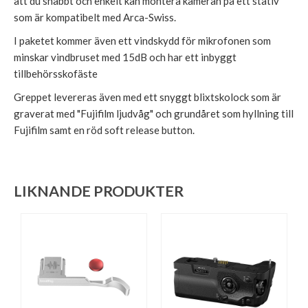
att du snabbt och enkelt kan montera kameran på ett stativ
som är kompatibelt med Arca-Swiss.
I paketet kommer även ett vindskydd för mikrofonen som
minskar vindbruset med 15dB och har ett inbyggt
tillbehörsskofäste
Greppet levereras även med ett snyggt blixtskolock som är
graverat med "Fujifilm ljudvåg" och grundåret som hyllning till
Fujifilm samt en röd soft release button.
LIKNANDE PRODUKTER