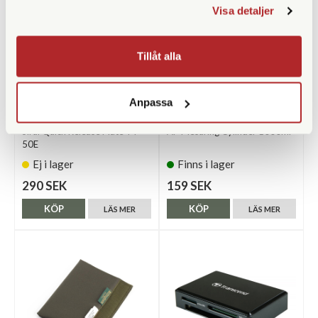
Visa detaljer
Tillåt alla
Anpassa
Sirui
AP
Sirui Quick Release Plate TY-
AP Mesuring Cylinder 1000ml
50E
Ej i lager
Finns i lager
290 SEK
159 SEK
KÖP
KÖP
LÄS MER
LÄS MER