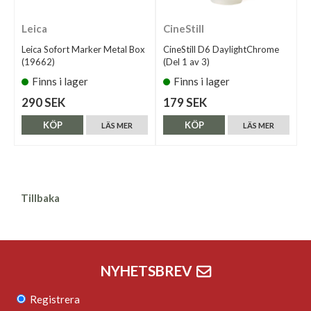
Leica
CineStill
Leica Sofort Marker Metal Box
CineStill D6 DaylightChrome
(19662)
(Del 1 av 3)
Finns i lager
Finns i lager
290 SEK
179 SEK
KÖP
KÖP
LÄS MER
LÄS MER
Tillbaka
NYHETSBREV
Registrera