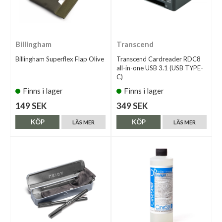
Billingham
Transcend
Billingham Superflex Flap Olive
Transcend Cardreader RDC8
all-in-one USB 3.1 (USB TYPE-
C)
Finns i lager
Finns i lager
149 SEK
349 SEK
KÖP
KÖP
LÄS MER
LÄS MER