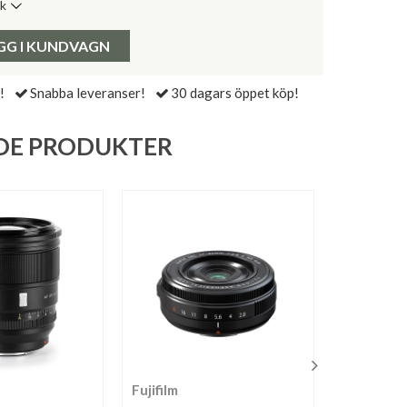
ik
de senaste 30 dagarna:
Pris:
GG I KUNDVAGN
!
Snabba leveranser!
30 dagars öppet köp!
DE PRODUKTER
Fujifilm
PolarPro