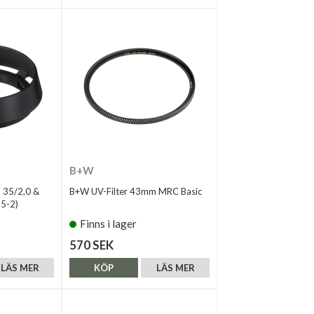
B+W
d 35/2,0 &
B+W UV-Filter 43mm MRC Basic
35-2)
Finns i lager
570 SEK
LÄS MER
KÖP
LÄS MER