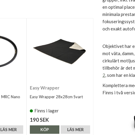
en optimal place
minimala prestan
fokuseringssyst
och exakt autof
Objektivet har e
mot väta, damm, 
cirkulärt motlju
tillbehör är det
2
, som har en kla
Komplettera med
Easy Wrapper
Finns i två versi
m MRC Nano
Easy Wrapper 28x28cm Svart
Finns i lager
190 SEK
LÄS MER
KÖP
LÄS MER