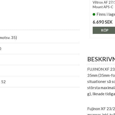
Viltrox AF 27/1
Mount APS-C
Finns i lag
6.690 SEK
KÖP
motsv. 35)
0
BESKRIV
FUJINON XF 23/
35mm (35mm-form
situationer så s
x 52
största maximala
g), liknade tidi
Fujinon XF 23/2,
grupper, inkl. t