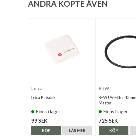
ANDRA KÖPTE ÄVEN
Leica
B+W
Leica Putsduk
B+W UV-Filter 43m
Master
Finns i lager
Finns i lager
99 SEK
725 SEK
KÖP
LÄS MER
KÖP