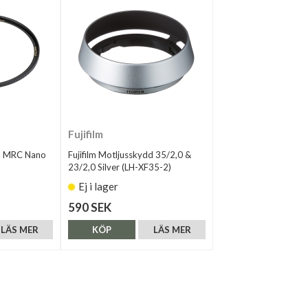
Fujifilm
m MRC Nano
Fujifilm Motljusskydd 35/2,0 &
23/2,0 Silver (LH-XF35-2)
Ej i lager
590 SEK
LÄS MER
KÖP
LÄS MER