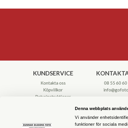
KUNDSERVICE
KONTAKTA
Kontakta oss
08 55 60 60
Köpvillkor
info@gofoto
Returinstruktioner
Att välja kikare
Org.nr: 55621
Denna webbplats använde
Reparationer & Service
Vi använder enhetsidentifie
funktioner för sociala medi