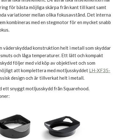
ring för bästa möjliga skärpa från kant till kant samt
da variationer mellan olika fokusavstånd. Det interna
em kombineras med en stegmotor för en mycket snabb
okus.
n väderskyddad konstruktion helt i metall som skyddar
smuts och låga temperaturer. Ett lätt och kompakt
sskydd följer med vid köp av objektivet och som
 möjligt att komplettera med motljusskyddet
LH-XF35-
ssisk design och är tillverkat helt i metall.
 ett snyggt motljusskydd från Squarehood.
oner: