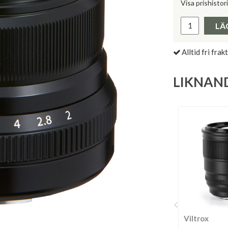
Visa prishistor
Lägsta pris 
LÄ
Alltid fri frakt
LIKNAN
Viltrox