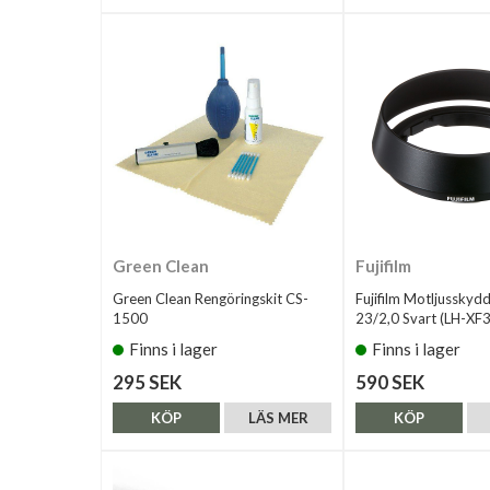
Green Clean
Fujifilm
Green Clean Rengöringskit CS-
Fujifilm Motljusskyd
1500
23/2,0 Svart (LH-XF
Finns i lager
Finns i lager
295 SEK
590 SEK
KÖP
LÄS MER
KÖP