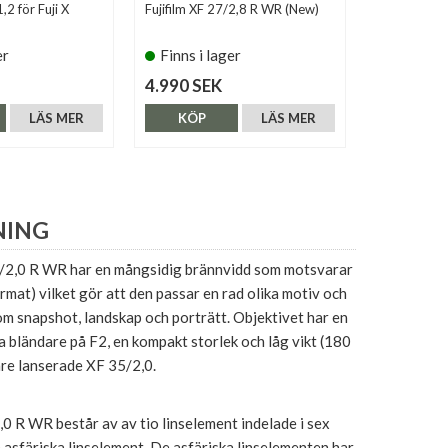
,2 för Fuji X
Fujifilm XF 27/2,8 R WR (New)
PolarPro L
28/11 Fuji 
er
Finns i lager
Finns i 
4.990 SEK
1.890 SE
LÄS MER
KÖP
LÄS MER
KÖP
NING
2,0 R WR har en mångsidig brännvidd som motsvarar
at) vilket gör att den passar en rad olika motiv och
om snapshot, landskap och porträtt. Objektivet har en
 bländare på F2, en kompakt storlek och låg vikt (180
gare lanserade XF 35/2,0.
0 R WR består av av tio linselement indelade i sex
vå asfäriska linselement. De asfäriska linselementen har