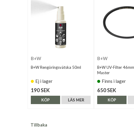
B+W
B+W
B+W Rengöringsvätska 50ml
B+W UV-Filter 46m
Master
Ej i lager
Finns i lager
190 SEK
650 SEK
KÖP
LÄS MER
KÖP
Tillbaka