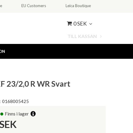
ce
EU Customers
Leica Boutique
0 SEK
TILL KASSAN
ION
XF 23/2,0 R WR Svart
:
0168005425
Finns i lager
SEK