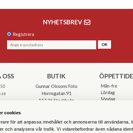
NYHETSBREV
Registrera
OK
 OSS
BUTIK
ÖPPETTID
Mån-fre
 50
Gunnar Olssons Foto
Lördag
.se
Hornsgatan 91
Söndag
117 26 Stockholm
Avvikande öpp
3-0137
r cookies
rare för att anpassa innehållet och annonserna till användarna, t
er och analysera vår trafik. Vi vidarebefordrar även sådana ident