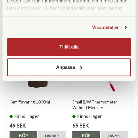
Dessa kan i sin tur kombinera informationen med annan
information som du har tillhandahållit eller som de har
samlat in när du har använt deras tjänster.
ANDRA KÖPTE ÄVEN
Visa detaljer
Tillåt alla
Anpassa
Kemiförvaring 1000ml
Small B/W Thermometer
Without Mercury
Finns i lager
Finns i lager
49 SEK
69 SEK
KÖP
KÖP
LÄS MER
LÄS MER