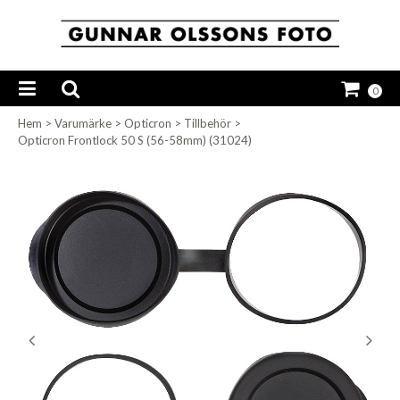
0
Hem
>
Varumärke
>
Opticron
>
Tillbehör
>
Opticron Frontlock 50 S (56-58mm) (31024)