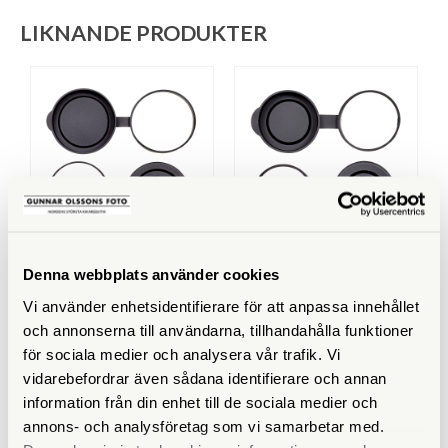
LIKNANDE PRODUKTER
Opticron
Opticron
Denna webbplats använder cookies
Opticron Frontlock 50 L
Opticron Frontlock 32 M
(60-62mm) (31051)
(42-44mm) (31050)
Vi använder enhetsidentifierare för att anpassa innehållet
och annonserna till användarna, tillhandahålla funktioner
Tillfälligt slut
Finns i lager
för sociala medier och analysera vår trafik. Vi
195 SEK
195 SEK
vidarebefordrar även sådana identifierare och annan
KÖP
KÖP
LÄS MER
LÄS MER
information från din enhet till de sociala medier och
annons- och analysföretag som vi samarbetar med.