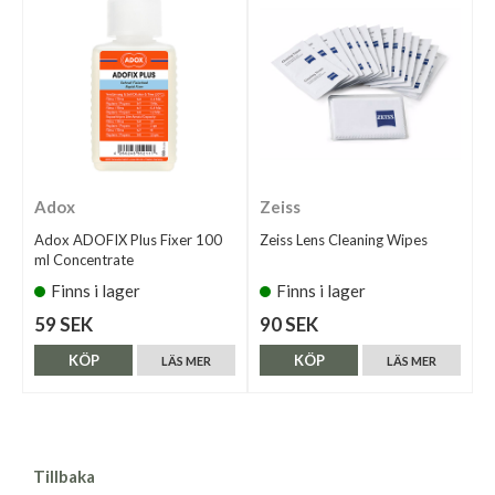
Adox
Zeiss
Adox ADOFIX Plus Fixer 100
Zeiss Lens Cleaning Wipes
ml Concentrate
Finns i lager
Finns i lager
59 SEK
90 SEK
KÖP
KÖP
LÄS MER
LÄS MER
Tillbaka