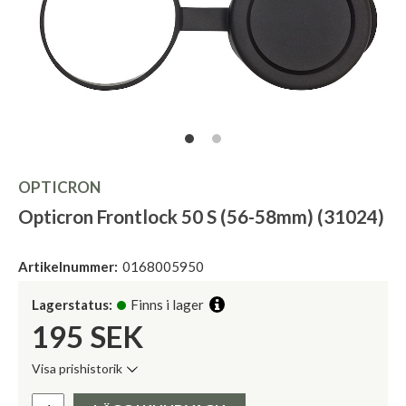
OPTICRON
Opticron Frontlock 50 S (56-58mm) (31024)
Artikelnummer:
0168005950
Lagerstatus:
Finns i lager
195
SEK
Visa prishistorik
Lägsta pris de senaste 30 dagarna:
Pris: