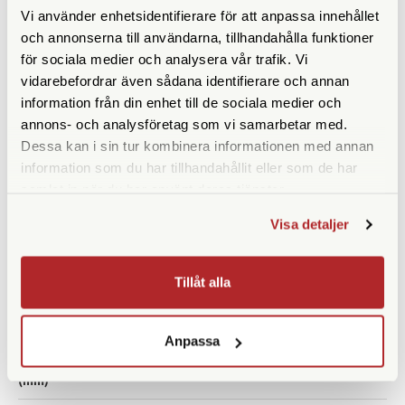
Mätområde (m)
10-2000
Vi använder enhetsidentifierare för att anpassa innehållet
och annonserna till användarna, tillhandahålla funktioner
Synfält (º)
6,8
för sociala medier och analysera vår trafik. Vi
vidarebefordrar även sådana identifierare och annan
Synfält på 1000 m
120
information från din enhet till de sociala medier och
annons- och analysföretag som vi samarbetar med.
Vattentät
Ja
Dessa kan i sin tur kombinera informationen med annan
Närgräns (m)
5
information som du har tillhandahållit eller som de har
samlat in när du har använt deras tjänster.
Fokuseringstyp
Centrumfokus
Visa detaljer
Prismatyp
Takkant
Tillåt alla
Batterityp
CR2
Batteritid
ca 2000 mätningar
Anpassa
Ögonavstånd/Eye relief
19
(mm)