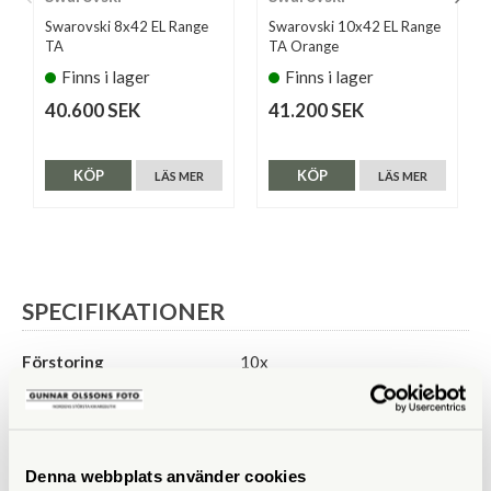
Swarovski 8x42 EL Range
Swarovski 10x42 EL Range
TA
TA Orange
Finns i lager
Finns i lager
40.600 SEK
41.200 SEK
KÖP
KÖP
LÄS MER
LÄS MER
SPECIFIKATIONER
Förstoring
10x
Frontlinsdiameter (mm)
42
Utträdespupill (mm)
4,2
Denna webbplats använder cookies