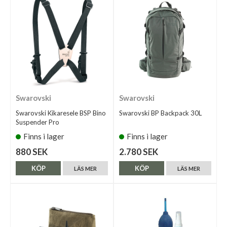
Swarovski
Swarovski
Swarovski Kikaresele BSP Bino
Swarovski BP Backpack 30L
Suspender Pro
Finns i lager
Finns i lager
880 SEK
2.780 SEK
KÖP
KÖP
LÄS MER
LÄS MER