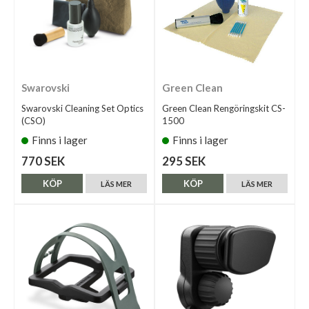
Swarovski
Green Clean
Swarovski Cleaning Set Optics
Green Clean Rengöringskit CS-
(CSO)
1500
Finns i lager
Finns i lager
770 SEK
295 SEK
KÖP
KÖP
LÄS MER
LÄS MER