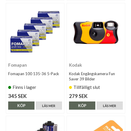
Fomapan
Kodak
Fomapan 100 135-36 5-Pack
Kodak Engångskamera Fun
Saver 39 Bilder
Finns i lager
Tillfälligt slut
345 SEK
279 SEK
KÖP
KÖP
LÄS MER
LÄS MER