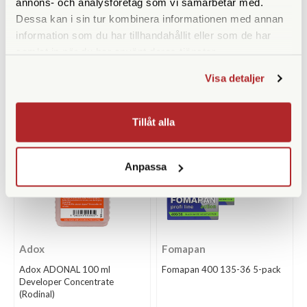
annons- och analysföretag som vi samarbetar med.
Tillfälligt slut
Tillfälligt slut
Dessa kan i sin tur kombinera informationen med annan
information som du har tillhandahållit eller som de har
1.990 SEK
395 SEK
samlat in när du har använt deras tjänster.
2.190 SEK
425 SEK
Visa detaljer
KÖP
KÖP
LÄS MER
LÄS MER
Tillåt alla
Anpassa
Adox
Fomapan
Adox ADONAL 100 ml
Fomapan 400 135-36 5-pack
Developer Concentrate
(Rodinal)