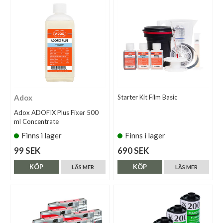
Adox
Starter Kit Film Basic
Adox ADOFIX Plus Fixer 500
ml Concentrate
Finns i lager
Finns i lager
99 SEK
690 SEK
KÖP
KÖP
LÄS MER
LÄS MER