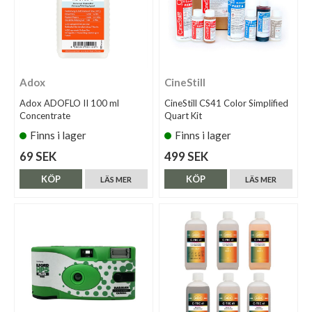
Adox
CineStill
Adox ADOFLO II 100 ml
CineStill CS41 Color Simplified
Concentrate
Quart Kit
Finns i lager
Finns i lager
69 SEK
499 SEK
KÖP
KÖP
LÄS MER
LÄS MER