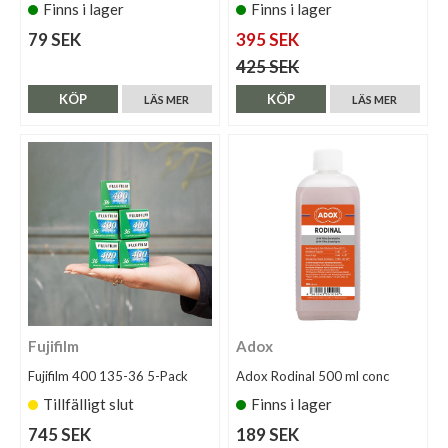
Finns i lager
Finns i lager
79 SEK
395 SEK
425 SEK
KÖP
KÖP
LÄS MER
LÄS MER
Fujifilm
Adox
Fujifilm 400 135-36 5-Pack
Adox Rodinal 500 ml conc
Tillfälligt slut
Finns i lager
745 SEK
189 SEK