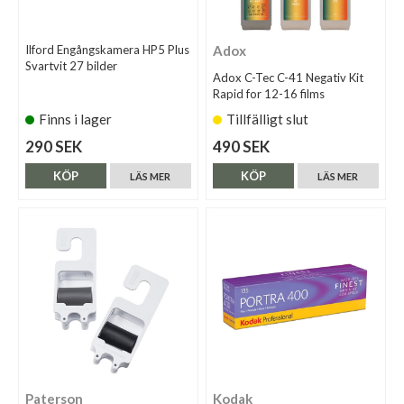
Ilford Engångskamera HP5 Plus
Adox
Svartvit 27 bilder
Adox C-Tec C-41 Negativ Kit
Rapid for 12-16 films
Finns i lager
Tillfälligt slut
290 SEK
490 SEK
KÖP
KÖP
LÄS MER
LÄS MER
Paterson
Kodak