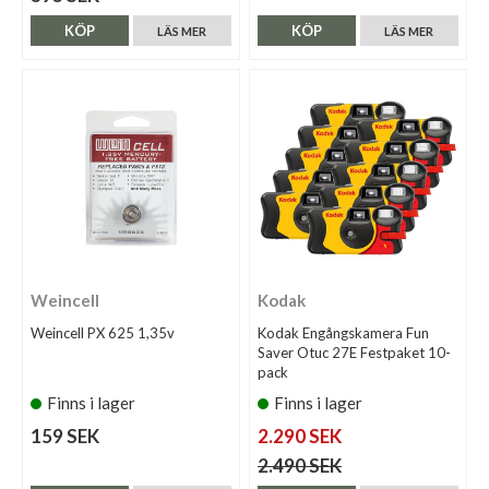
KÖP
KÖP
LÄS MER
LÄS MER
Weincell
Kodak
Weincell PX 625 1,35v
Kodak Engångskamera Fun
Saver Otuc 27E Festpaket 10-
pack
Finns i lager
Finns i lager
159 SEK
2.290 SEK
2.490 SEK