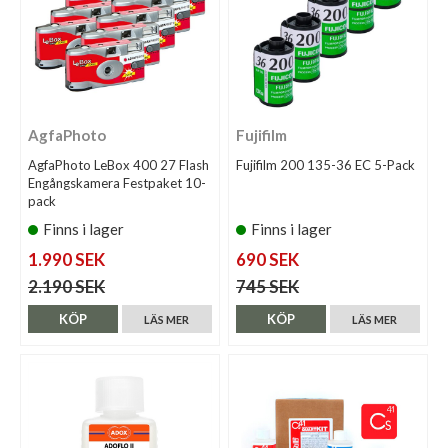
AgfaPhoto
Fujifilm
AgfaPhoto LeBox 400 27 Flash
Fujifilm 200 135-36 EC 5-Pack
Engångskamera Festpaket 10-
pack
Finns i lager
Finns i lager
1.990 SEK
690 SEK
2.190 SEK
745 SEK
KÖP
KÖP
LÄS MER
LÄS MER