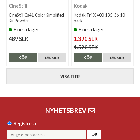
CineStill
Kodak
CineStill Cs41 Color Simplified
Kodak Tri-X 400 135-36 10-
Kit Powder
pack
Finns i lager
Finns i lager
489 SEK
1.390 SEK
1.590 SEK
KÖP
KÖP
LÄS MER
LÄS MER
VISA FLER
NYHETSBREV
Registrera
OK