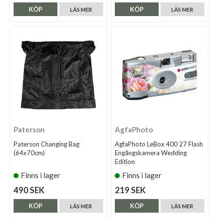
KÖP
KÖP
LÄS MER
LÄS MER
Paterson
AgfaPhoto
Paterson Changing Bag
AgfaPhoto LeBox 400 27 Flash
(64x70cm)
Engångskamera Wedding
Edition
Finns i lager
Finns i lager
490 SEK
219 SEK
KÖP
KÖP
LÄS MER
LÄS MER