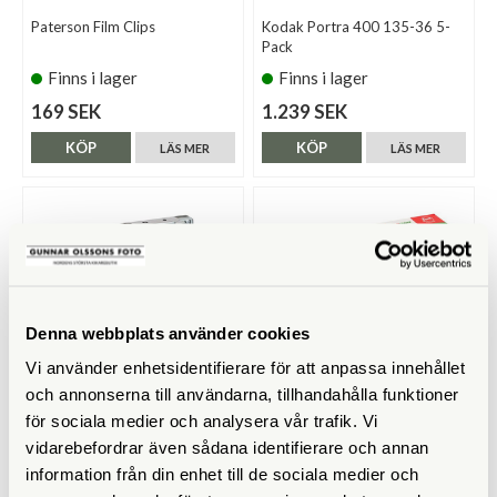
Paterson Film Clips
Kodak Portra 400 135-36 5-
Pack
Finns i lager
Finns i lager
169 SEK
1.239 SEK
KÖP
KÖP
LÄS MER
LÄS MER
Denna webbplats använder cookies
Vi använder enhetsidentifierare för att anpassa innehållet
och annonserna till användarna, tillhandahålla funktioner
för sociala medier och analysera vår trafik. Vi
AgfaPhoto
Fomapan
vidarebefordrar även sådana identifierare och annan
AgfaPhoto LeBox 400 27 Flash
Fomapan 400 135-36 Retro
information från din enhet till de sociala medier och
Engångskamera Wedding
Edition 5-pack
Edition Bröllopspaket 10-pack