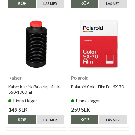
KÖP
KÖP
LÄS MER
LÄS MER
Kaiser
Polaroid
Kaiser kemisk förvaringsflaska
Polaroid Color Film For SX-70
550-1000 ml
Finns i lager
Finns i lager
149 SEK
259 SEK
KÖP
KÖP
LÄS MER
LÄS MER