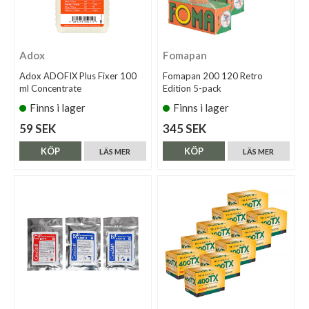
Adox
Fomapan
Adox ADOFIX Plus Fixer 100
Fomapan 200 120 Retro
ml Concentrate
Edition 5-pack
Finns i lager
Finns i lager
59 SEK
345 SEK
KÖP
KÖP
LÄS MER
LÄS MER