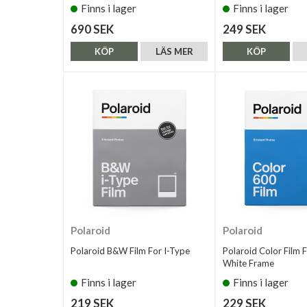
Finns i lager
Finns i lager
690 SEK
249 SEK
KÖP
LÄS MER
KÖP
Polaroid
Polaroid
Polaroid B&W Film For I-Type
Polaroid Color Film 
White Frame
Finns i lager
Finns i lager
219 SEK
229 SEK