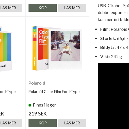
USB-C kabel. Sp
LÄS MER
KÖP
LÄS MER
dubbelexponering
kommer in i bild
Film:
Polaroid 
Storlek:
66,6 x
Bildyta:
47 x 
Vikt:
242 g
Polaroid
For I-Type
Polaroid Color Film For I-Type
Finns i lager
EK
219 SEK
LÄS MER
KÖP
LÄS MER