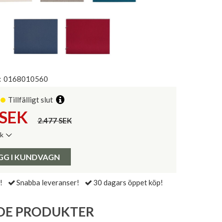
:
0168010560
Tillfälligt slut
SEK
2.477 SEK
ik
de senaste 30 dagarna:
Pris:
GG I KUNDVAGN
!
Snabba leveranser!
30 dagars öppet köp!
DE PRODUKTER