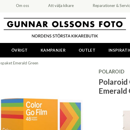
Om oss
Att välja kikare
Reparationer & Servi
ÖVRIGT
KAMPANJER
OUTLET
INSPIRAT
pspaket Emerald Green
POLAROID
Polaroid
Emerald