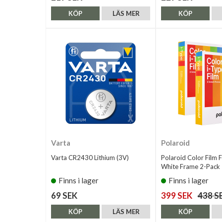
KÖP
LÄS MER
KÖP
Varta
Polaroid
Varta CR2430 Lithium (3V)
Polaroid Color Film 
White Frame 2-Pack
Finns i lager
Finns i lager
69 SEK
399 SEK
438 S
KÖP
LÄS MER
KÖP