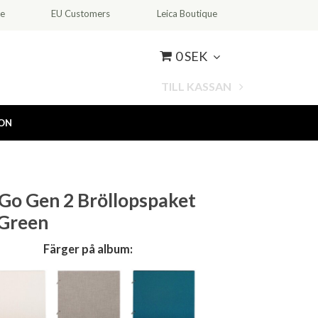
ce
EU Customers
Leica Boutique
0 SEK
TILL KASSAN
ION
 Go Gen 2 Bröllopspaket
 Green
Färger på album: