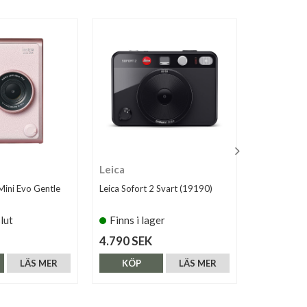
Leica
Fujifilm
 Mini Evo Gentle
Leica Sofort 2 Svart (19190)
Fujifilm Ins
slut
Finns i lager
Finns i 
4.790 SEK
2.190 SE
LÄS MER
KÖP
LÄS MER
KÖP