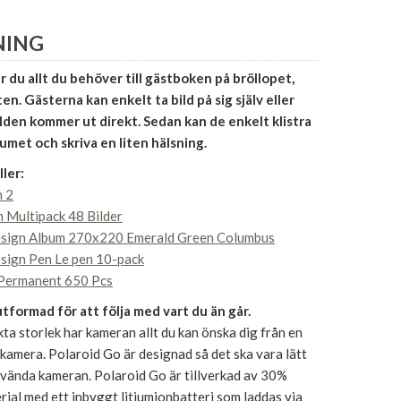
NING
r du allt du behöver till gästboken på bröllopet,
en. Gästerna kan enkelt ta bild på sig själv eller
lden kommer ut direkt. Sedan kan de enkelt klistra
bumet och skriva en liten hälsning.
ler:
n 2
m Multipack 48 Bilder
sign Album 270x220 Emerald Green Columbus
sign Pen Le pen 10-pack
 Permanent 650 Pcs
utformad för att följa med vart du än går.
ta storlek har kameran allt du kan önska dig från en
-kamera. Polaroid Go är designad så det ska vara lätt
använda kameran. Polaroid Go är tillverkad av 30%
ial med ett inbyggt litiumjonbatteri som laddas via