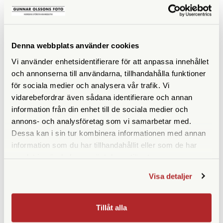
LIKNANDE PRODUKTER
Denna webbplats använder cookies
Vi använder enhetsidentifierare för att anpassa innehållet
och annonserna till användarna, tillhandahålla funktioner
för sociala medier och analysera vår trafik. Vi
vidarebefordrar även sådana identifierare och annan
information från din enhet till de sociala medier och
annons- och analysföretag som vi samarbetar med.
Dessa kan i sin tur kombinera informationen med annan
information som du har tillhandahållit eller som de har
Polaroid
Fujifilm
samlat in när du har använt deras tjänster.
Polaroid Now Gen 3 Black
Fujifilm Instax Mini Evo
Gentle Rose
Visa detaljer
Finns i lager
Tillfälligt slut
1.490 SEK
2.149 SEK
Tillåt alla