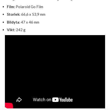
Film:
Polaroid Go Film
Storlek:
66,6 x 53,9 mm
Bildyta:
47 x 46 mm
Vikt:
242 g