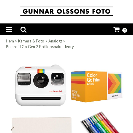
0
Hem
>
Kamera & Foto
>
Analogt
>
Polaroid Go Gen 2 Bröllopspaket Ivory