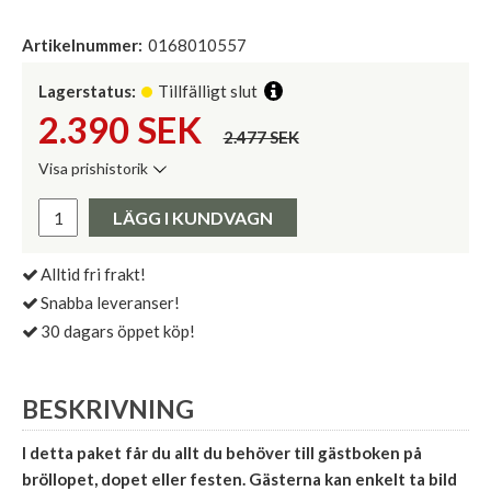
Artikelnummer:
0168010557
Lagerstatus:
Tillfälligt slut
2.390
SEK
2.477 SEK
Visa prishistorik
Lägsta pris de senaste 30 dagarna:
Pris:
LÄGG I KUNDVAGN
Alltid fri frakt!
Snabba leveranser!
30 dagars öppet köp!
BESKRIVNING
I detta paket får du allt du behöver till gästboken på
bröllopet, dopet eller festen. Gästerna kan enkelt ta bild