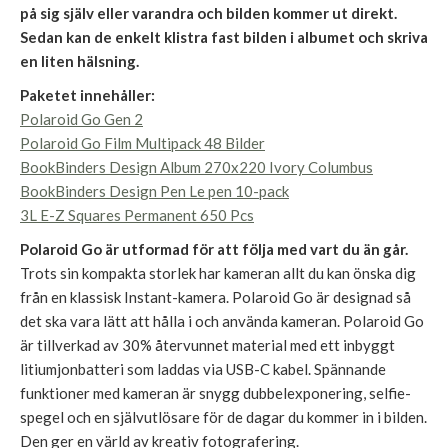
på sig själv eller varandra och bilden kommer ut direkt.
Sedan kan de enkelt klistra fast bilden i albumet och skriva
en liten hälsning.
Paketet innehåller:
Polaroid Go Gen 2
Polaroid Go Film Multipack 48 Bilder
BookBinders Design Album 270x220 Ivory Columbus
BookBinders Design Pen Le pen 10-pack
3L E-Z Squares Permanent 650 Pcs
Polaroid Go är utformad för att följa med vart du än går.
Trots sin kompakta storlek har kameran allt du kan önska dig
från en klassisk Instant-kamera. Polaroid Go är designad så
det ska vara lätt att hålla i och använda kameran. Polaroid Go
är tillverkad av 30% återvunnet material med ett inbyggt
litiumjonbatteri som laddas via USB-C kabel. Spännande
funktioner med kameran är snygg dubbelexponering, selfie-
spegel och en självutlösare för de dagar du kommer in i bilden.
Den ger en värld av kreativ fotografering.