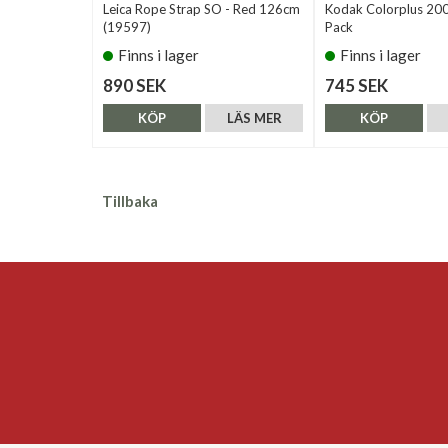
Leica Rope Strap SO - Red 126cm
Kodak Colorplus 20
(19597)
Pack
Finns i lager
Finns i lager
890 SEK
745 SEK
KÖP
LÄS MER
KÖP
Tillbaka