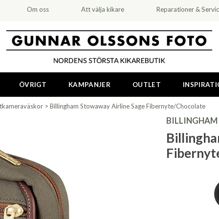
Om oss
Att välja kikare
Reparationer & Servi
ÖVRIGT
KAMPANJER
OUTLET
INSPIRAT
tkameraväskor
>
Billingham Stowaway Airline Sage Fibernyte/Chocolate
BILLINGHAM
Billingh
Fibernyt