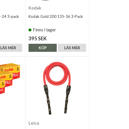
Kodak
-24 3-pack
Kodak Gold 200 135-36 3-Pack
Finns i lager
395 SEK
LÄS MER
KÖP
LÄS MER
Leica