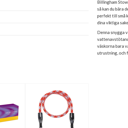
Billingham Stowa
så kan du bära 
perfekt till små
dina viktiga sake
Denna snygga väs
vattenavstötande
väskorna bara va
utrustning, och f