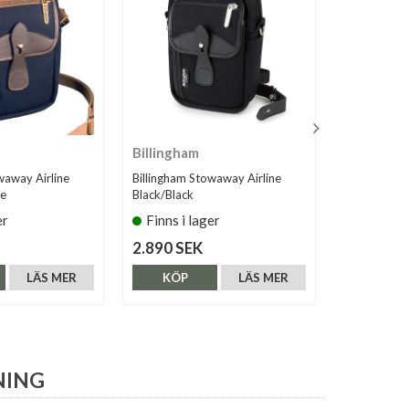
Billingham
Billingha
waway Airline
Billingham Stowaway Airline
Billingham 
te
Black/Black
Black/Tan
er
Finns i lager
Finns i 
2.890 SEK
2.890 SE
LÄS MER
KÖP
LÄS MER
KÖP
NING