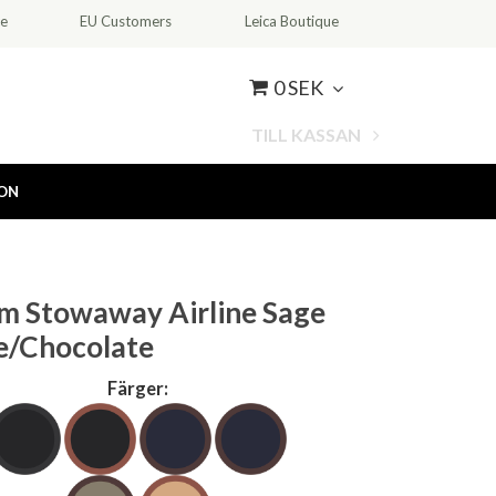
ce
EU Customers
Leica Boutique
0 SEK
TILL KASSAN
ION
am Stowaway Airline Sage
e/Chocolate
Färger: