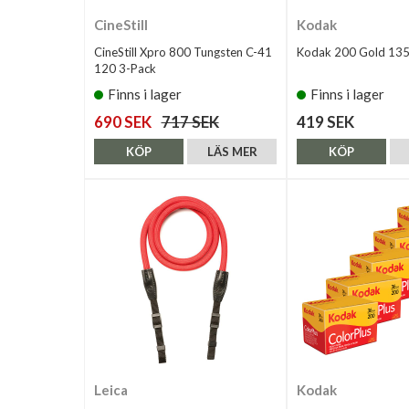
CineStill
Kodak
CineStill Xpro 800 Tungsten C-41
Kodak 200 Gold 135
120 3-Pack
Finns i lager
Finns i lager
690 SEK
717 SEK
419 SEK
KÖP
LÄS MER
KÖP
Leica
Kodak