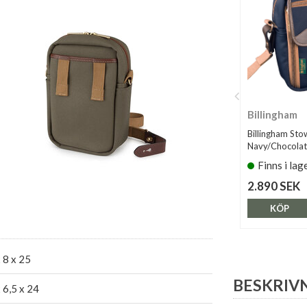
Billingham
Billingham Sto
Navy/Chocola
Finns i lag
2.890 SEK
KÖP
 8 x 25
BESKRIV
 6,5 x 24