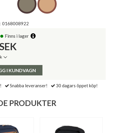
:
0168008922
Finns i lager
SEK
ik
de senaste 30 dagarna:
Pris:
GG I KUNDVAGN
!
Snabba leveranser!
30 dagars öppet köp!
DE PRODUKTER