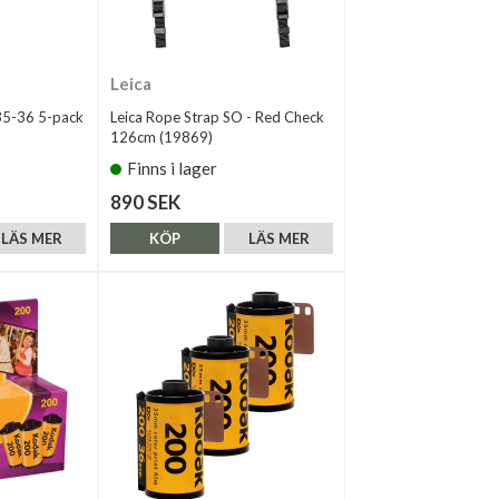
Leica
35-36 5-pack
Leica Rope Strap SO - Red Check
126cm (19869)
Finns i lager
890 SEK
LÄS MER
KÖP
LÄS MER