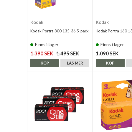
Kodak
Kodak
Kodak Portra 800 135-36 5-pack
Kodak Portra 160 1
Finns i lager
Finns i lager
1.390 SEK
1.495 SEK
1.090 SEK
KÖP
LÄS MER
KÖP