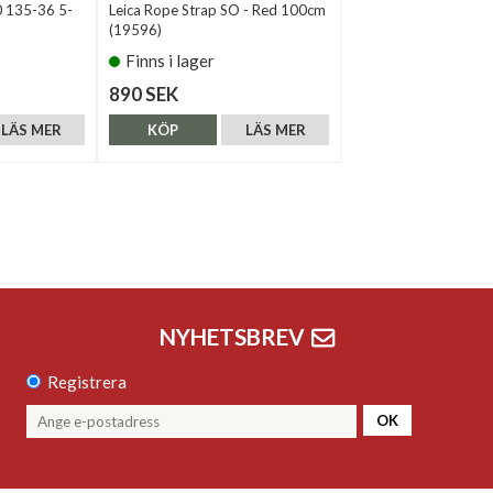
0 135-36 5-
Leica Rope Strap SO - Red 100cm
(19596)
Finns i lager
890 SEK
LÄS MER
KÖP
LÄS MER
NYHETSBREV
Registrera
OK