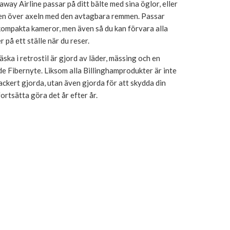
way Airline passar på ditt bälte med sina öglor, eller
den över axeln med den avtagbara remmen. Passar
 kompakta kameror, men även så du kan förvara alla
r på ett ställe när du reser.
ka i retrostil är gjord av läder, mässing och en
 Fibernyte. Liksom alla Billinghamprodukter är inte
ckert gjorda, utan även gjorda för att skydda din
ortsätta göra det år efter år.