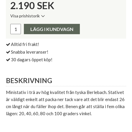
2.190
SEK
Visa prishistorik
Lägsta pris de senaste 30 dagarna:
Pris:
LÄGG I KUNDVAGN
Alltid fri frakt!
Snabba leveranser!
30 dagars öppet köp!
BESKRIVNING
Ministativ i trä av hög kvalitet från tyska Berlebach. Stativet
är väldigt enkelt att packa ner tack vare att det blir endast 26
cm långt när du fäller ihop det. Benen går att ställa i fem olika
lägen: 20, 40, 60, 80 och 100 graders vinkel.