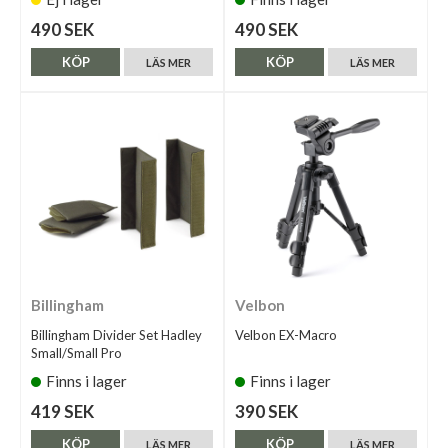
490 SEK
490 SEK
KÖP
KÖP
LÄS MER
LÄS MER
Billingham
Velbon
Billingham Divider Set Hadley
Velbon EX-Macro
Small/Small Pro
Finns i lager
Finns i lager
419 SEK
390 SEK
KÖP
KÖP
LÄS MER
LÄS MER