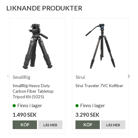
LIKNANDE PRODUKTER
SmallRig
Sirui
SmallRig Heavy Duty
Sirui Traveler 7VC Kolfiber
Carbon Fiber Tabletop
Tripod Kit (5025)
Finns i lager
Finns i lager
1.490 SEK
3.290 SEK
KÖP
KÖP
LÄS MER
LÄS MER