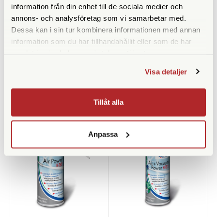
information från din enhet till de sociala medier och
Benlåstyp
Skruvlås
annons- och analysföretag som vi samarbetar med.
Dessa kan i sin tur kombinera informationen med annan
Medföljande snabbplatta
information som du har tillhandahållit eller som de har
samlat in när du har använt deras tjänster.
Visa detaljer
ANDRA KÖPTE ÄVEN
Tillåt alla
Anpassa