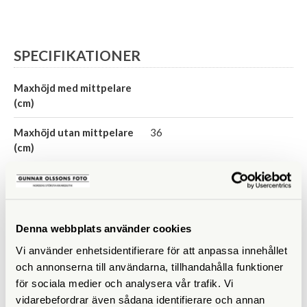
SPECIFIKATIONER
Maxhöjd med mittpelare
(cm)
Maxhöjd utan mittpelare
36
(cm)
Höjd ihopfällt (cm)
26
Maxbelastning (kg)
15
Denna webbplats använder cookies
Material
Trä
Vi använder enhetsidentifierare för att anpassa innehållet
Bensektioner
2 st
och annonserna till användarna, tillhandahålla funktioner
för sociala medier och analysera vår trafik. Vi
Vikt (g)
680
vidarebefordrar även sådana identifierare och annan