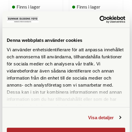
Finns i lager
Finns i lager
29.900 SEK
27.900 SEK
32.090 SEK
29.280 SEK
KÖP
KÖP
LÄS MER
LÄS MER
Denna webbplats använder cookies
Vi använder enhetsidentifierare för att anpassa innehållet
och annonserna till användarna, tillhandahålla funktioner
för sociala medier och analysera vår trafik. Vi
SPECIFIKATIONER
vidarebefordrar även sådana identifierare och annan
information från din enhet till de sociala medier och
Totalvikt (kg)
2,85
annons- och analysföretag som vi samarbetar med.
Dessa kan i sin tur kombinera informationen med annan
TUBKIKARE
information som du har tillhandahållit eller som de har
samlat in när du har använt deras tjänster.
Förstoring
17-40x
Visa detaljer
Frontlinsdiameter (mm)
56