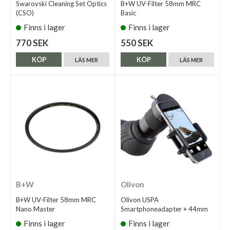
Swarovski Cleaning Set Optics
B+W UV-Filter 58mm MRC
(CSO)
Basic
Finns i lager
Finns i lager
770 SEK
550 SEK
KÖP
KÖP
LÄS MER
LÄS MER
B+W
Olivon
B+W UV-Filter 58mm MRC
Olivon USPA
Nano Master
Smartphoneadapter + 44mm
Finns i lager
Finns i lager