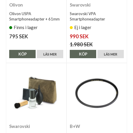
Olivon
Swarovski
Olivon USPA
Swarovski VPA
Smartphoneadapter + 61mm
Smartphoneadapter
Finns i lager
Ej i lager
795 SEK
990 SEK
1.980 SEK
KÖP
KÖP
LÄS MER
LÄS MER
Swarovski
B+W