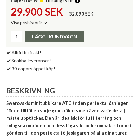
Lagerstatus:
Tillfälligt slut
29.900
SEK
32.090 SEK
Visa prishistorik
Lägsta pris de senaste 30 dagarna:
Pris:
LÄGG I KUNDVAGN
Alltid fri frakt!
Snabba leveranser!
30 dagars öppet köp!
BESKRIVNING
Swarovskis minitubkikare ATC är den perfekta lösningen
för de tillfällen varje gram räknas men även varje detalj
måste upptäckas. Den är idealisk för tuff terräng och
avlägsna områden och dess låga vikt och kompakta format
gör den till den perfekta följeslagaren på alla dina turer.