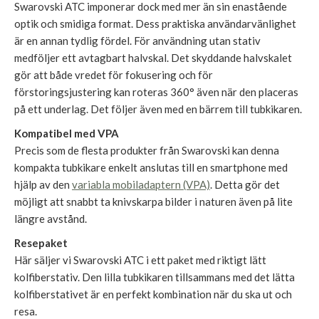
Swarovski ATC imponerar dock med mer än sin enastående
optik och smidiga format. Dess praktiska användarvänlighet
är en annan tydlig fördel. För användning utan stativ
medföljer ett avtagbart halvskal. Det skyddande halvskalet
gör att både vredet för fokusering och för
förstoringsjustering kan roteras 360° även när den placeras
på ett underlag. Det följer även med en bärrem till tubkikaren.
Kompatibel med VPA
Precis som de flesta produkter från Swarovski kan denna
kompakta tubkikare enkelt anslutas till en smartphone med
hjälp av den
variabla mobiladaptern (VPA)
. Detta gör det
möjligt att snabbt ta knivskarpa bilder i naturen även på lite
längre avstånd.
Resepaket
Här säljer vi Swarovski ATC i ett paket med riktigt lätt
kolfiberstativ. Den lilla tubkikaren tillsammans med det lätta
kolfiberstativet är en perfekt kombination när du ska ut och
resa.