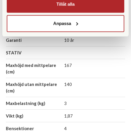
Filtergänga (mm)
58
Tillåt alla
Vattentät
Anpassa
Vikt (g)
970
Garanti
10 år
STATIV
Maxhöjd med mittpelare
167
(cm)
Maxhöjd utan mittpelare
140
(cm)
Maxbelastning (kg)
3
Vikt (kg)
1,87
Bensektioner
4