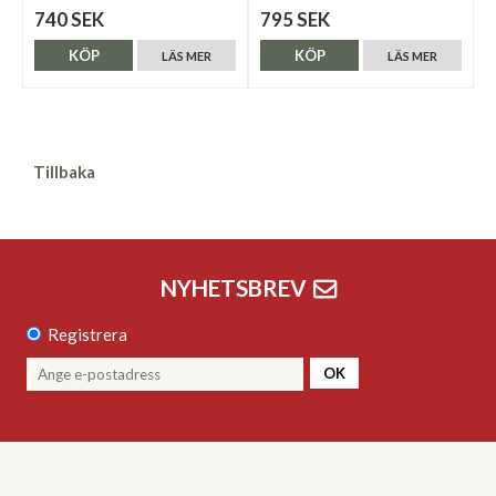
740 SEK
795 SEK
KÖP
KÖP
LÄS MER
LÄS MER
Tillbaka
NYHETSBREV
Registrera
OK