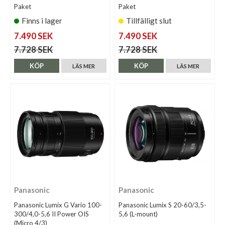
Paket
Paket
Finns i lager
Tillfälligt slut
7.490 SEK
7.490 SEK
7.728 SEK
7.728 SEK
KÖP
KÖP
LÄS MER
LÄS MER
Panasonic
Panasonic
Panasonic Lumix G Vario 100-
Panasonic Lumix S 20-60/3,5-
300/4,0-5,6 II Power OIS
5,6 (L-mount)
(Micro 4/3)