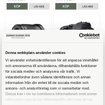
KÖP
KÖP
LÄS MER
LÄS MER
Denna webbplats använder cookies
Vi använder enhetsidentifierare för att anpassa innehållet
Panasonic
Panasonic
och annonserna till användarna, tillhandahålla funktioner
för sociala medier och analysera vår trafik. Vi
Panasonic Lumix G 42,5/1,7
Panasonic Lumix FZ82D
ASPH. Power OIS Svart (Micro
vidarebefordrar även sådana identifierare och annan
4/3)
information från din enhet till de sociala medier och
Tillfälligt slut
Finns i lager
annons- och analysföretag som vi samarbetar med.
4.990 SEK
5.280 SEK
Dessa kan i sin tur kombinera informationen med annan
information som du har tillhandahållit eller som de har
KÖP
KÖP
LÄS MER
LÄS MER
samlat in när du har använt deras tjänster.