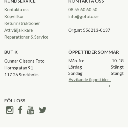
KUNDSERVICE
KONTAKTA OSS
Kontakta oss
08 55 60 60 50
Köpvillkor
info@gofoto.se
Returinstruktioner
Att välja kikare
Org.nr: 556213-0137
Reparationer & Service
BUTIK
ÖPPETTIDER SOMMAR
Mån-fre
10-18
Gunnar Olssons Foto
Lördag
Stängt
Hornsgatan 91
Söndag
Stängt
117 26 Stockholm
Avvikande öppettider-
>
FÖLJ OSS