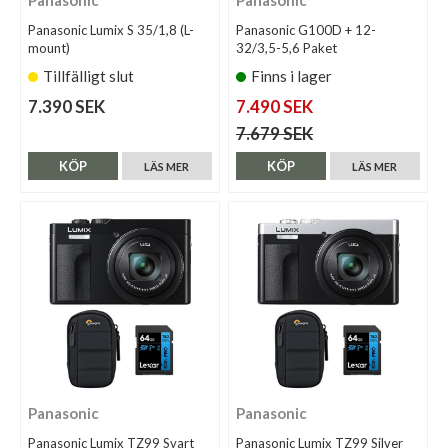
Panasonic
Panasonic
Panasonic Lumix S 35/1,8 (L-
Panasonic G100D + 12-
mount)
32/3,5-5,6 Paket
Tillfälligt slut
Finns i lager
7.390 SEK
7.490 SEK
7.679 SEK
KÖP
KÖP
LÄS MER
LÄS MER
Panasonic
Panasonic
Panasonic Lumix TZ99 Svart
Panasonic Lumix TZ99 Silver