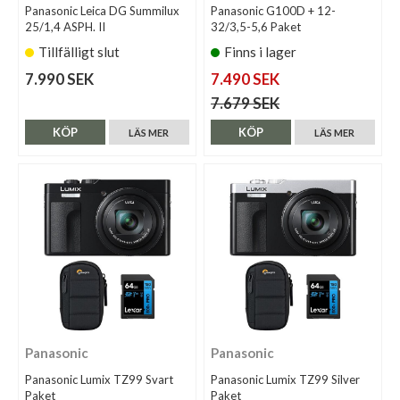
Panasonic Leica DG Summilux
Panasonic G100D + 12-
25/1,4 ASPH. II
32/3,5-5,6 Paket
Tillfälligt slut
Finns i lager
7.990 SEK
7.490 SEK
7.679 SEK
KÖP
KÖP
LÄS MER
LÄS MER
Panasonic
Panasonic
Panasonic Lumix TZ99 Svart
Panasonic Lumix TZ99 Silver
Paket
Paket