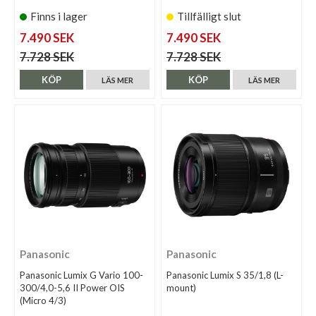
Finns i lager
Tillfälligt slut
7.490 SEK
7.490 SEK
7.728 SEK
7.728 SEK
KÖP
KÖP
LÄS MER
LÄS MER
Panasonic
Panasonic
Panasonic Lumix G Vario 100-
Panasonic Lumix S 35/1,8 (L-
300/4,0-5,6 II Power OIS
mount)
(Micro 4/3)