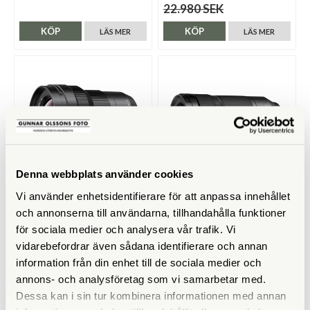
22.980 SEK
KÖP
KÖP
LÄS MER
LÄS MER
Denna webbplats använder cookies
Vi använder enhetsidentifierare för att anpassa innehållet
Panasonic
Panasonic
och annonserna till användarna, tillhandahålla funktioner
Panasonic Leica DG Vario-
Panasonic Lumix S 70-300/4,5-
för sociala medier och analysera vår trafik. Vi
Elmarit 8-18 2,8-4,0 ASPH.
5,6 Macro O.I.S. (L-mount)
vidarebefordrar även sådana identifierare och annan
Tillfälligt slut
Tillfälligt slut
information från din enhet till de sociala medier och
13.990 SEK
11.990 SEK
annons- och analysföretag som vi samarbetar med.
Dessa kan i sin tur kombinera informationen med annan
KÖP
KÖP
LÄS MER
LÄS MER