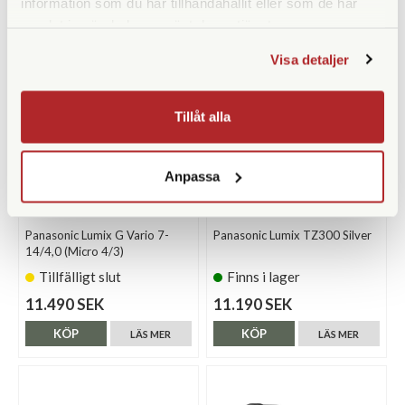
information som du har tillhandahållit eller som de har
samlat in när du har använt deras tjänster.
Visa detaljer
Tillåt alla
Anpassa
Panasonic
Panasonic
Panasonic Lumix G Vario 7-
Panasonic Lumix TZ300 Silver
14/4,0 (Micro 4/3)
Tillfälligt slut
Finns i lager
11.490 SEK
11.190 SEK
KÖP
KÖP
LÄS MER
LÄS MER