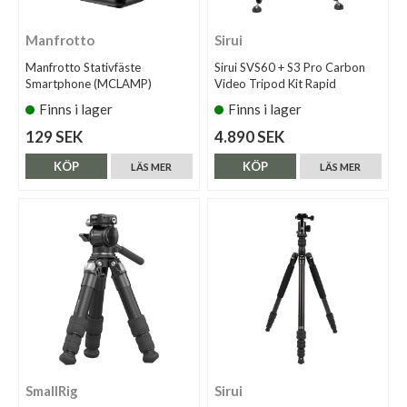
Manfrotto
Sirui
Manfrotto Stativfäste
Sirui SVS60 + S3 Pro Carbon
Smartphone (MCLAMP)
Video Tripod Kit Rapid
Finns i lager
Finns i lager
129 SEK
4.890 SEK
KÖP
KÖP
LÄS MER
LÄS MER
SmallRig
Sirui