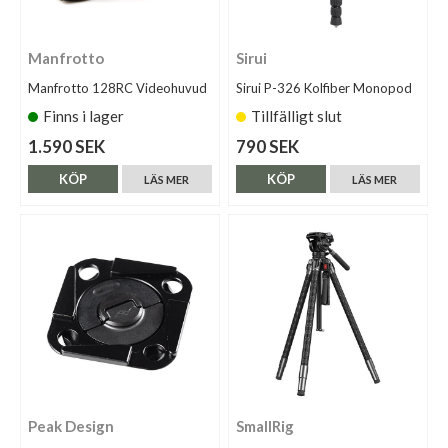
Manfrotto
Sirui
Manfrotto 128RC Videohuvud
Sirui P-326 Kolfiber Monopod
Finns i lager
Tillfälligt slut
1.590 SEK
790 SEK
KÖP
KÖP
LÄS MER
LÄS MER
Peak Design
SmallRig