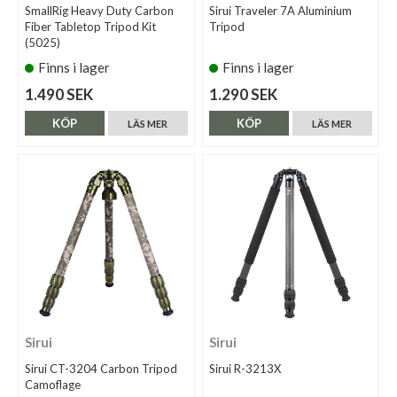
SmallRig Heavy Duty Carbon
Sirui Traveler 7A Aluminium
Fiber Tabletop Tripod Kit
Tripod
(5025)
Finns i lager
Finns i lager
1.490 SEK
1.290 SEK
KÖP
KÖP
LÄS MER
LÄS MER
Sirui
Sirui
Sirui CT-3204 Carbon Tripod
Sirui R-3213X
Camoflage