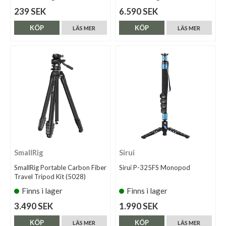
239 SEK
6.590 SEK
KÖP
KÖP
LÄS MER
LÄS MER
SmallRig
Sirui
SmallRig Portable Carbon Fiber
Sirui P-325FS Monopod
Travel Tripod Kit (5028)
Finns i lager
Finns i lager
3.490 SEK
1.990 SEK
KÖP
KÖP
LÄS MER
LÄS MER