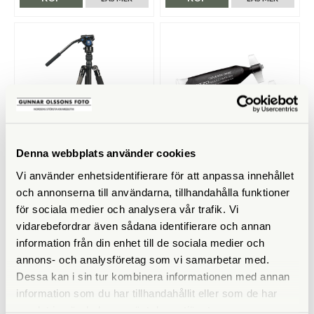
Denna webbplats använder cookies
Sirui
Gitzo
Vi använder enhetsidentifierare för att anpassa innehållet
och annonserna till användarna, tillhandahålla funktioner
Sirui Traveler 7VC Kolfiber
Gitzo Smörjmedel Benlås
(GSGREASE02) 2-pack
för sociala medier och analysera vår trafik. Vi
Finns i lager
Finns i lager
vidarebefordrar även sådana identifierare och annan
information från din enhet till de sociala medier och
3.290 SEK
249 SEK
annons- och analysföretag som vi samarbetar med.
KÖP
KÖP
LÄS MER
LÄS MER
Dessa kan i sin tur kombinera informationen med annan
information som du har tillhandahållit eller som de har
samlat in när du har använt deras tjänster.