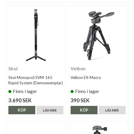
Sirui
Velbon
Sirui Monopod SVM-165
Velbon EX-Macro
Rapid System (Demoexemplar)
Finns i lager
Finns i lager
3.690 SEK
390 SEK
KÖP
KÖP
LÄS MER
LÄS MER