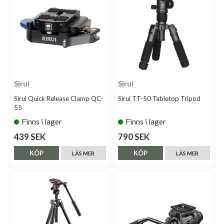
Sirui
Sirui
Sirui Quick Release Clamp QC-
Sirui TT-50 Tabletop Tripod
55
Finns i lager
Finns i lager
439 SEK
790 SEK
KÖP
KÖP
LÄS MER
LÄS MER