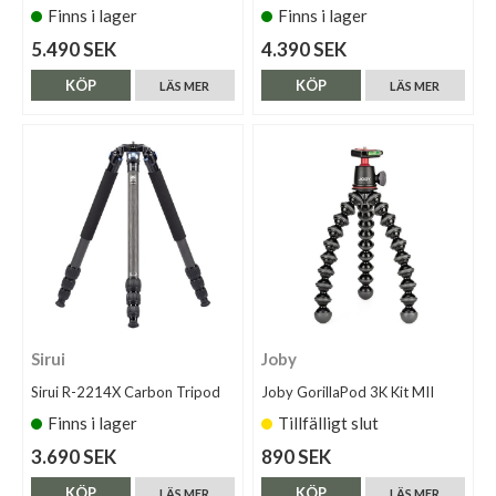
Finns i lager
Finns i lager
5.490 SEK
4.390 SEK
KÖP
KÖP
LÄS MER
LÄS MER
Sirui
Joby
Sirui R-2214X Carbon Tripod
Joby GorillaPod 3K Kit MII
Finns i lager
Tillfälligt slut
3.690 SEK
890 SEK
KÖP
KÖP
LÄS MER
LÄS MER