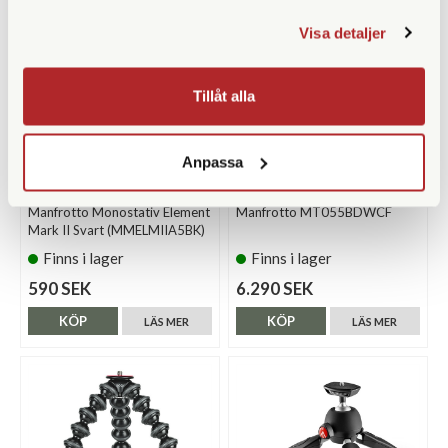
Visa detaljer
Tillåt alla
Anpassa
Manfrotto
Manfrotto
Manfrotto Monostativ Element
Manfrotto MT055BDWCF
Mark II Svart (MMELMIIA5BK)
Finns i lager
Finns i lager
590 SEK
6.290 SEK
KÖP
KÖP
LÄS MER
LÄS MER