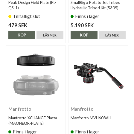
Peak Design Field Plate (PL-
SmallRig x Potato Jet Tribex
QS-1)
Hydraulic Tripod Kit (5305)
Tillfälligt slut
Finns i lager
479 SEK
5.190 SEK
KÖP
KÖP
LÄS MER
LÄS MER
Manfrotto
Manfrotto
Manfrotto XCHANGE Platta
Manfrotto MVH608AH
(MAONEQR-PLATE)
Finns i lager
Finns i lager