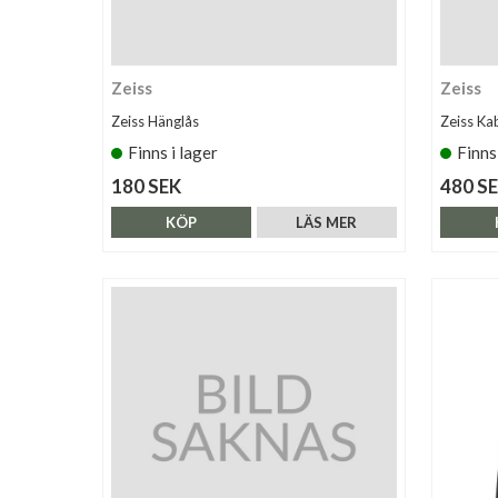
Zeiss
Zeiss
Zeiss Hänglås
Zeiss Ka
Finns i lager
Finns
180 SEK
480 S
KÖP
LÄS MER