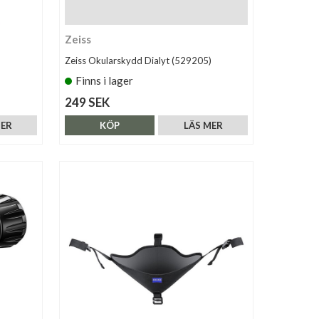
Zeiss
Zeiss Okularskydd Dialyt (529205)
Finns i lager
249 SEK
MER
KÖP
LÄS MER