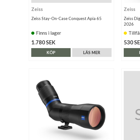
Zeiss
Zeiss
Zeiss Stay-On-Case Conquest Apia 65
Zeiss Di
2026
Finns i lager
Tillfä
1.780 SEK
530 S
KÖP
LÄS MER