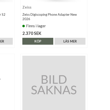
Zeiss
r S2
Zeiss Digiscoping Phone Adapter New
2026
Finns i lager
2.370 SEK
MER
KÖP
LÄS MER