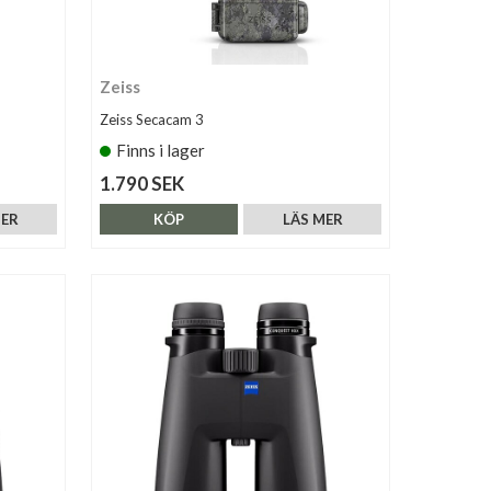
Zeiss
Zeiss Secacam 3
Finns i lager
1.790 SEK
MER
KÖP
LÄS MER