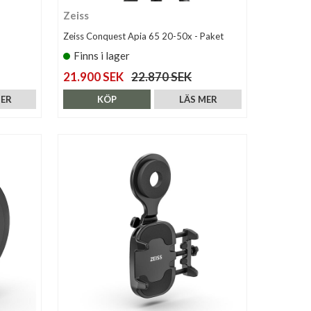
Zeiss
Zeiss Conquest Apia 65 20-50x - Paket
Finns i lager
21.900 SEK
22.870 SEK
MER
KÖP
LÄS MER