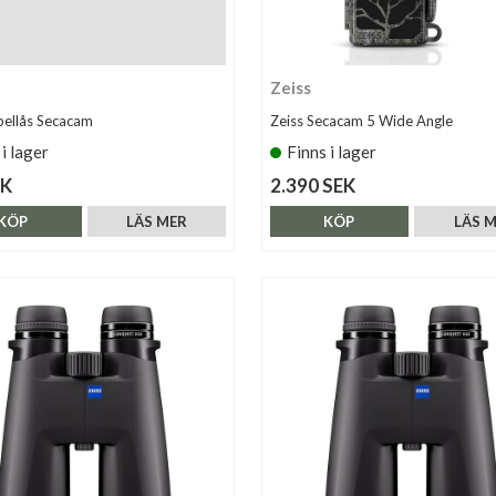
Zeiss
bellås Secacam
Zeiss Secacam 5 Wide Angle
 i lager
Finns i lager
EK
2.390 SEK
KÖP
LÄS MER
KÖP
LÄS 