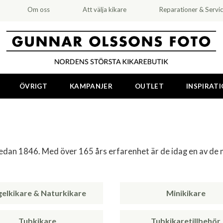
Om oss
Att välja kikare
Reparationer & Servi
ÖVRIGT
KAMPANJER
OUTLET
INSPIRAT
redan 1846. Med över 165 års erfarenhet är de idag en av de
gelkikare & Naturkikare
Minikikare
Tubkikare
Tubkikaretillbehör