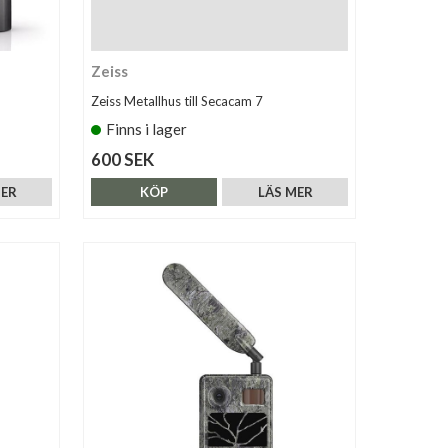
Zeiss
Zeiss Metallhus till Secacam 7
Finns i lager
600 SEK
MER
KÖP
LÄS MER