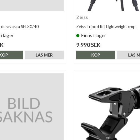
Zeiss
rduraväska SFL30/40
Zeiss Tripod Kit Lightweight cmpl
 i lager
Finns i lager
EK
9.990 SEK
KÖP
LÄS MER
KÖP
LÄS 