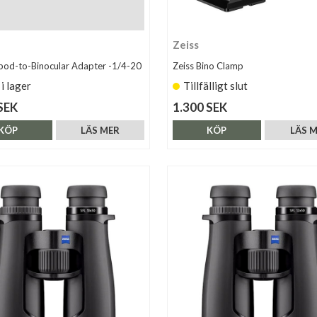
Zeiss
ipod-to-Binocular Adapter -1/4-20
Zeiss Bino Clamp
 i lager
Tillfälligt slut
SEK
1.300 SEK
KÖP
LÄS MER
KÖP
LÄS 