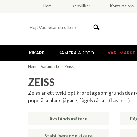
Hem
Köpvillkor
Kontakta oss
KIKARE
KAMERA & FOTO
VARUMÄRKE
Hem
>
Varumärke
>
Zeiss
ZEISS
Zeiss är ett tyskt optikföretag som grundades 
populära bland jägare, fågelskådare
(Läs mer)
Avståndsmätare
Få
Stabiliserande kikare