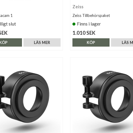
Zeiss
cacam 1
Zeiss Tillbehörspaket
lligt slut
Finns i lager
SEK
1.010 SEK
KÖP
LÄS MER
KÖP
LÄS 