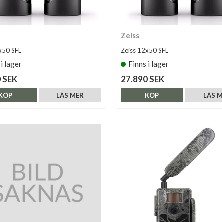
Zeiss
x50 SFL
Zeiss 12x50 SFL
 i lager
Finns i lager
 SEK
27.890 SEK
KÖP
LÄS MER
KÖP
LÄS 