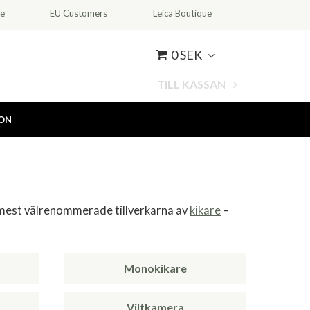
ce
EU Customers
Leica Boutique
0 SEK
TILL KASSAN
ION
 mest välrenommerade tillverkarna av
kikare
–
Monokikare
Viltkamera