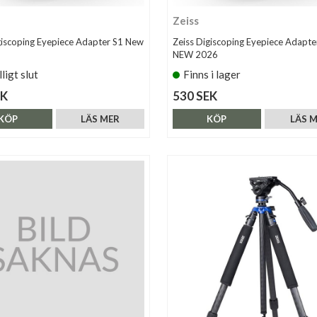
Zeiss
giscoping Eyepiece Adapter S1 New
Zeiss Digiscoping Eyepiece Adapte
NEW 2026
lligt slut
Finns i lager
EK
530 SEK
KÖP
LÄS MER
KÖP
LÄS 