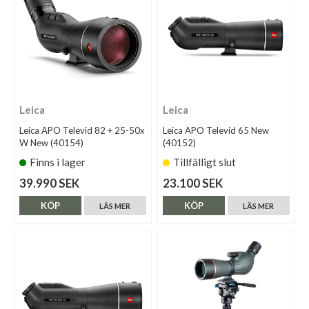
Leica
Leica
Leica APO Televid 82 + 25-50x
Leica APO Televid 65 New
W New (40154)
(40152)
Finns i lager
Tillfälligt slut
39.990 SEK
23.100 SEK
KÖP
KÖP
LÄS MER
LÄS MER