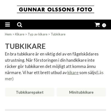
0
Hem
>
Kikare
>
Typ av kikare
>
Tubkikare
TUBKIKARE
En bra tubkikare är en viktig del av en fågelskådares
utrustning. När förstoringen i din handkikare inte
räcker gör tubkikaren det möjligt att komma ännu
närmare. Vi har ett brett utbud av
kikare
som säljs
(Läs
mer)
Tubkikarepaket
Minitubkikare