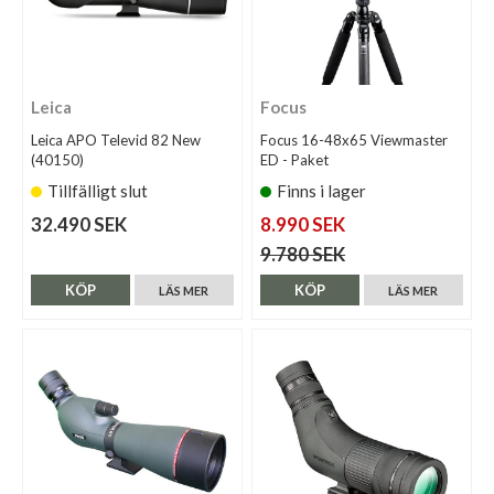
Leica
Focus
Leica APO Televid 82 New
Focus 16-48x65 Viewmaster
(40150)
ED - Paket
Tillfälligt slut
Finns i lager
32.490 SEK
8.990 SEK
9.780 SEK
KÖP
KÖP
LÄS MER
LÄS MER