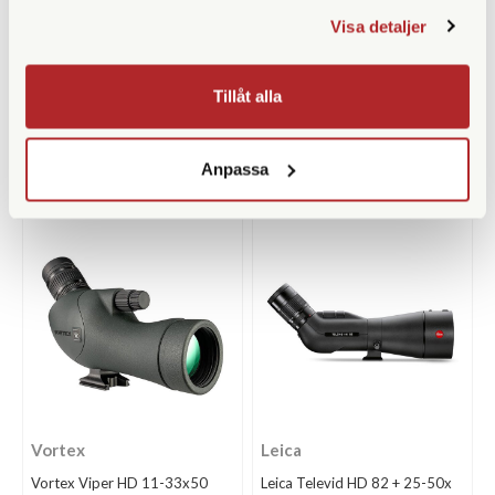
Swarovski
Olivon
Visa detaljer
Swarovski ST Balance 14-
Olivon T-61 + 15-45x
35x50 Green
Tillåt alla
Finns i lager
Finns i lager
37.700 SEK
1.490 SEK
Anpassa
KÖP
KÖP
LÄS MER
LÄS MER
Vortex
Leica
Vortex Viper HD 11-33x50
Leica Televid HD 82 + 25-50x