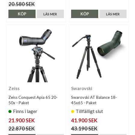
20.580 SEK
KÖP
KÖP
LÄS MER
LÄS MER
Zeiss
Swarovski
Zeiss Conquest Apia 65 20-
Swarovski AT Balance 18-
50x - Paket
45x65 - Paket
Finns i lager
Tillfälligt slut
21.900 SEK
41.900 SEK
22.870 SEK
43.190 SEK