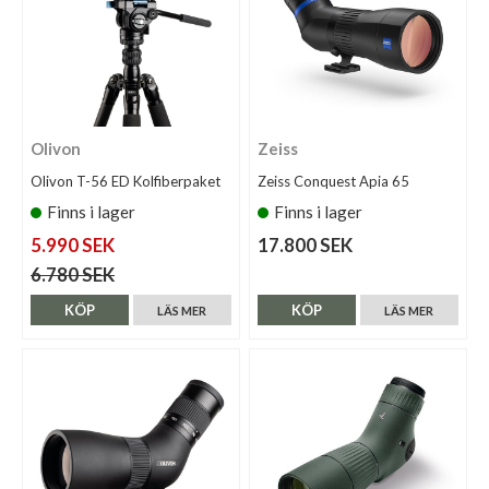
Olivon
Zeiss
Olivon T-56 ED Kolfiberpaket
Zeiss Conquest Apia 65
Finns i lager
Finns i lager
5.990 SEK
17.800 SEK
6.780 SEK
KÖP
KÖP
LÄS MER
LÄS MER