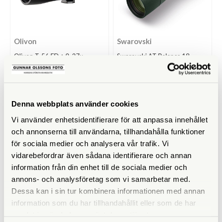
Olivon
Swarovski
Olivon T-56 ED + 9-27x
Swarovski AT Balance 18-
45x65 Green
Finns i lager
Tillfälligt slut
3.490 SEK
39.900 SEK
Denna webbplats använder cookies
KÖP
KÖP
LÄS MER
LÄS MER
Vi använder enhetsidentifierare för att anpassa innehållet
och annonserna till användarna, tillhandahålla funktioner
för sociala medier och analysera vår trafik. Vi
vidarebefordrar även sådana identifierare och annan
information från din enhet till de sociala medier och
annons- och analysföretag som vi samarbetar med.
Dessa kan i sin tur kombinera informationen med annan
information som du har tillhandahållit eller som de har
samlat in när du har använt deras tjänster.