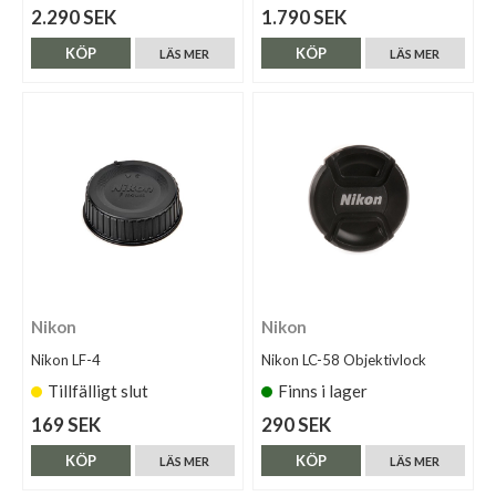
2.290 SEK
1.790 SEK
KÖP
KÖP
LÄS MER
LÄS MER
Nikon
Nikon
Nikon LF-4
Nikon LC-58 Objektivlock
Tillfälligt slut
Finns i lager
169 SEK
290 SEK
KÖP
KÖP
LÄS MER
LÄS MER