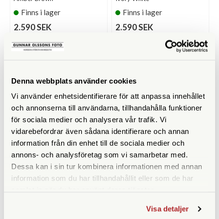
Finns i lager
Finns i lager
2.590 SEK
2.590 SEK
KÖP
KÖP
LÄS MER
LÄS MER
Denna webbplats använder cookies
Vi använder enhetsidentifierare för att anpassa innehållet
och annonserna till användarna, tillhandahålla funktioner
för sociala medier och analysera vår trafik. Vi
vidarebefordrar även sådana identifierare och annan
information från din enhet till de sociala medier och
annons- och analysföretag som vi samarbetar med.
Nikon
Nikon
Dessa kan i sin tur kombinera informationen med annan
information som du har tillhandahållit eller som de har
Nikon Coolpix P1100
Nikon Z50II 16-50 DX
samlat in när du har använt deras tjänster.
Finns i lager
Finns i lager
12.490 SEK
13.790 SEK
Visa detaljer