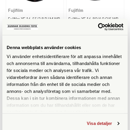
Fujifilm
Fujifilm
Fujifilm XF 16-55/2,8 R LM WR
Fujifilm XF 16-80/4,0 OIS WR
II
Finns i lager
Tillfälligt slut
15.990 SEK
10.490 SEK
Denna webbplats använder cookies
KÖP
KÖP
LÄS MER
LÄS MER
Vi använder enhetsidentifierare för att anpassa innehållet
och annonserna till användarna, tillhandahålla funktioner
för sociala medier och analysera vår trafik. Vi
vidarebefordrar även sådana identifierare och annan
information från din enhet till de sociala medier och
annons- och analysföretag som vi samarbetar med.
Dessa kan i sin tur kombinera informationen med annan
information som du har tillhandahållit eller som de har
samlat in när du har använt deras tjänster.
Fujifilm
Fujifilm
Visa detaljer