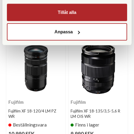
Fujifilm XF 16/1,4 R WR
Fujifilm XF 16/2,8 R WR Svart
Finns i lager
Finns i lager
Tillåt alla
11.990 SEK
4.390 SEK
KÖP
KÖP
LÄS MER
LÄS MER
Anpassa
Fujifilm
Fujifilm
Fujifilm XF 18-120/4 LM PZ
Fujifilm XF 18-135/3,5-5,6 R
WR
LM OIS WR
Beställningsvara
Finns i lager
10.990 SEK
9.990 SEK