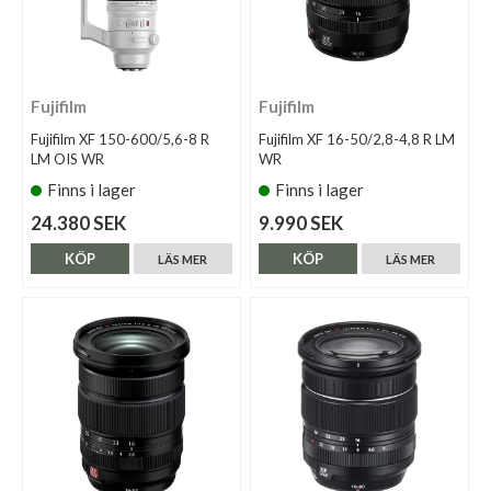
Fujifilm
Fujifilm
Fujifilm XF 150-600/5,6-8 R
Fujifilm XF 16-50/2,8-4,8 R LM
LM OIS WR
WR
Finns i lager
Finns i lager
24.380 SEK
9.990 SEK
KÖP
KÖP
LÄS MER
LÄS MER