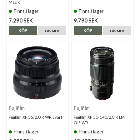
Macro
Finns i lager
Finns i lager
7.290 SEK
9.790 SEK
KÖP
KÖP
LÄS MER
LÄS MER
Fujifilm
Fujifilm
Fujifilm XF 35/2,0 R WR Svart
Fujifilm XF 50-140/2,8 R LM
OIS WR
Finns i lager
Finns i lager