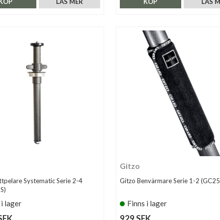
KÖP
LÄS MER
KÖP
LÄS 
Gitzo
ttpelare Systematic Serie 2-4
Gitzo Benvärmare Serie 1-2 (GC2
S)
 i lager
Finns i lager
SEK
929 SEK