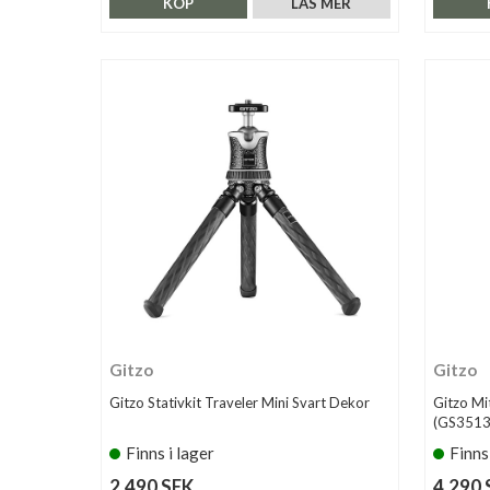
KÖP
LÄS MER
Gitzo
Gitzo
Gitzo Stativkit Traveler Mini Svart Dekor
Gitzo Mi
(GS3513
Finns i lager
Finns
2.490 SEK
4.290 