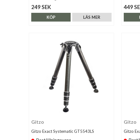
249 SEK
449 S
KÖP
LÄS MER
Gitzo
Gitzo
Gitzo Exact Systematic GT5543LS
Gitzo Ex
Beställningsvara
Bestä