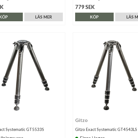
EK
779 SEK
KÖP
LÄS MER
KÖP
LÄS 
Gitzo
act Systematic GT5533S
Gitzo Exact Systematic GT4543LS
llningsvara
Finns i lager