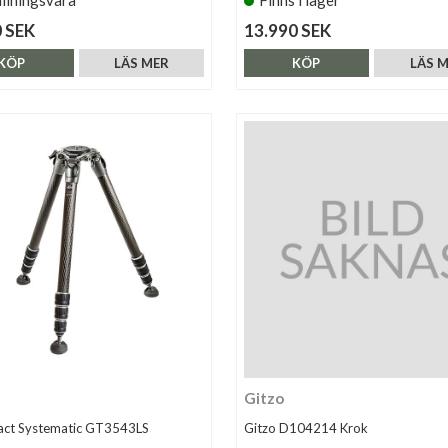
 SEK
13.990 SEK
KÖP
LÄS MER
KÖP
LÄS 
Gitzo
act Systematic GT3543LS
Gitzo D104214 Krok