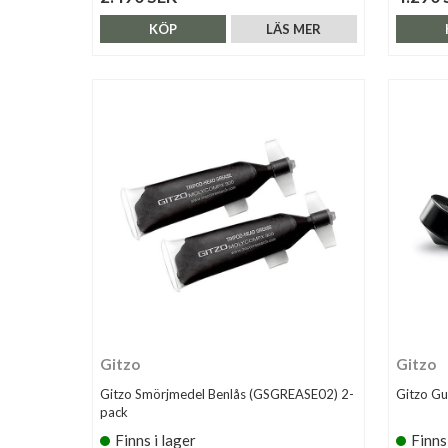
KÖP
LÄS MER
Gitzo
Gitzo
Gitzo Smörjmedel Benlås (GSGREASE02) 2-
Gitzo G
pack
Finns i lager
Finns