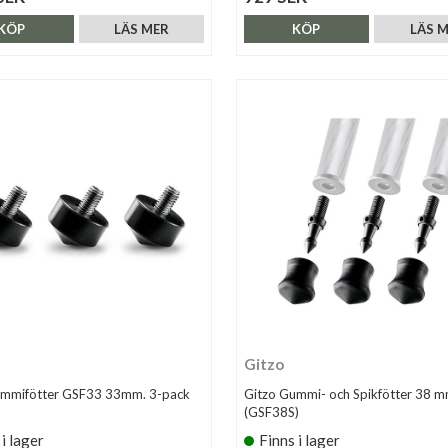
KÖP
LÄS MER
KÖP
LÄS 
Gitzo
ummifötter GSF33 33mm. 3-pack
Gitzo Gummi- och Spikfötter 38 
(GSF38S)
 i lager
Finns i lager