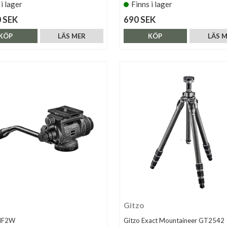
 i lager
Finns i lager
 SEK
690 SEK
KÖP
LÄS MER
KÖP
LÄS 
Gitzo
HF2W
Gitzo Exact Mountaineer GT2542