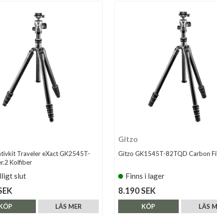
Gitzo
ativkit Traveler eXact GK2545T-
Gitzo GK1545T-82TQD Carbon Fi
.2 Kolfiber
lligt slut
Finns i lager
SEK
8.190 SEK
KÖP
LÄS MER
KÖP
LÄS 