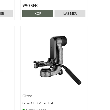
990 SEK
MER
KÖP
LÄS MER
Gitzo
Gitzo GHFG1 Gimbal
Finns i lager