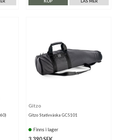
MER
KÖP
LÄS MER
Gitzo
560)
Gitzo Stativväska GC5101
Finns i lager
3.390 SEK