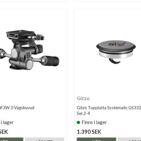
Gitzo
HF3W 3-Vägshuvud
Gitzo Topplatta Systematic GS33
Ser.2-4
 i lager
Finns i lager
SEK
1.390 SEK