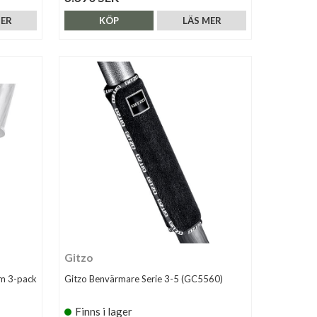
MER
KÖP
LÄS MER
Gitzo
mm 3-pack
Gitzo Benvärmare Serie 3-5 (GC5560)
Finns i lager