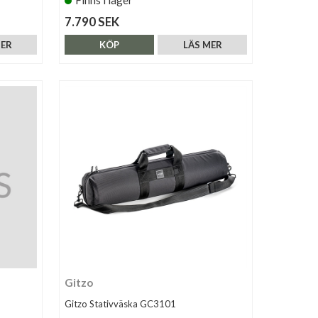
7.790 SEK
MER
KÖP
LÄS MER
Gitzo
Gitzo Stativväska GC3101