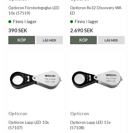
Opticron Förstoringsglas LED
Opticron 8x32 Discovery WA
10x (57519)
ED
Finns i lager
Finns i lager
390 SEK
2.690 SEK
KÖP
KÖP
LÄS MER
LÄS MER
Opticron
Opticron
Opticron Lupp LED 10x
Opticron Lupp LED 15x
(57107)
(57108)