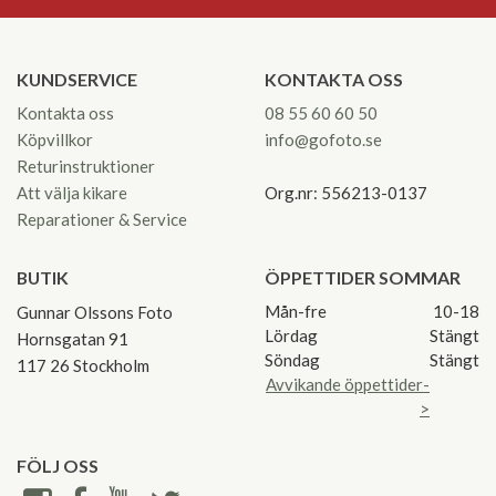
KUNDSERVICE
KONTAKTA OSS
Kontakta oss
08 55 60 60 50
Köpvillkor
info@gofoto.se
Returinstruktioner
Att välja kikare
Org.nr: 556213-0137
Reparationer & Service
BUTIK
ÖPPETTIDER SOMMAR
Mån-fre
10-18
Gunnar Olssons Foto
Lördag
Stängt
Hornsgatan 91
Söndag
Stängt
117 26 Stockholm
Avvikande öppettider-
>
FÖLJ OSS