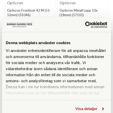
Opticron
Opticron
Opticron Frontlock 42 M (51-
Opticron Metall Lupp 10x
52mm) (31046)
(18mm) (57101)
Finns i lager
Finns i lager
195 SEK
245 SEK
KÖP
KÖP
LÄS MER
LÄS MER
Denna webbplats använder cookies
Vi använder enhetsidentifierare för att anpassa innehållet
och annonserna till användarna, tillhandahålla funktioner
för sociala medier och analysera vår trafik. Vi
vidarebefordrar även sådana identifierare och annan
information från din enhet till de sociala medier och
annons- och analysföretag som vi samarbetar med.
Dessa kan i sin tur kombinera informationen med annan
information som du har tillhandahållit eller som de har
samlat in när du har använt deras tjänster.
Opticron
Opticron
Opticron Binostrap Kikaresele
Opticron 8x32 Traveller BGA
Visa detaljer
(31096)
ED