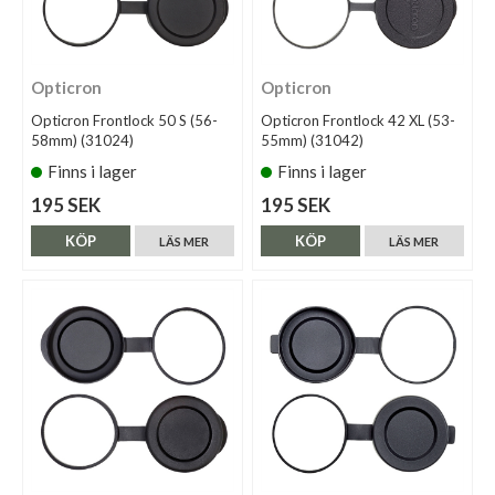
Opticron
Opticron
Opticron Frontlock 50 S (56-
Opticron Frontlock 42 XL (53-
58mm) (31024)
55mm) (31042)
Finns i lager
Finns i lager
195 SEK
195 SEK
KÖP
KÖP
LÄS MER
LÄS MER