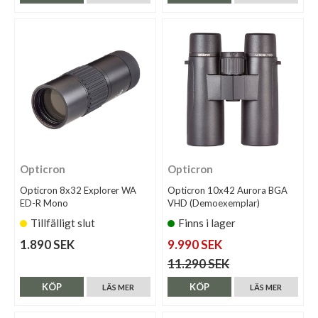
Opticron
Opticron
Opticron 8x32 Explorer WA
Opticron 10x42 Aurora BGA
ED-R Mono
VHD (Demoexemplar)
Tillfälligt slut
Finns i lager
1.890 SEK
9.990 SEK
11.290 SEK
KÖP
KÖP
LÄS MER
LÄS MER