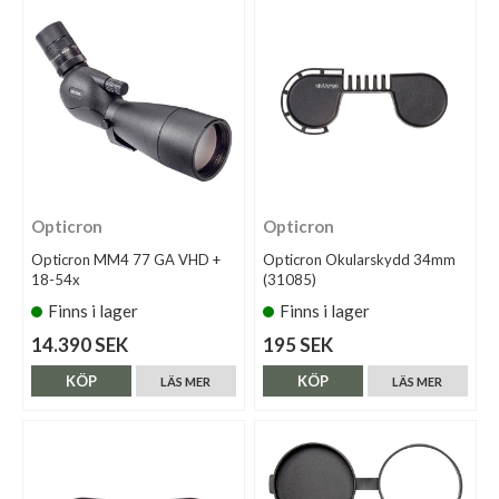
Opticron
Opticron
Opticron MM4 77 GA VHD +
Opticron Okularskydd 34mm
18-54x
(31085)
Finns i lager
Finns i lager
14.390 SEK
195 SEK
KÖP
KÖP
LÄS MER
LÄS MER