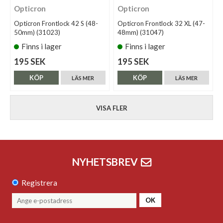
Opticron
Opticron
Opticron Frontlock 42 S (48-
Opticron Frontlock 32 XL (47-
50mm) (31023)
48mm) (31047)
Finns i lager
Finns i lager
195 SEK
195 SEK
KÖP
KÖP
LÄS MER
LÄS MER
VISA FLER
NYHETSBREV
Registrera
OK