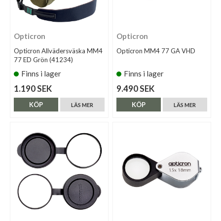
Opticron
Opticron
Opticron Allvädersväska MM4
Opticron MM4 77 GA VHD
77 ED Grön (41234)
Finns i lager
Finns i lager
1.190 SEK
9.490 SEK
KÖP
KÖP
LÄS MER
LÄS MER