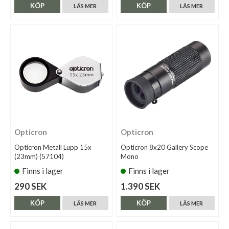
KÖP
KÖP
LÄS MER
LÄS MER
Opticron
Opticron
Opticron Metall Lupp 15x
Opticron 8x20 Gallery Scope
(23mm) (57104)
Mono
Finns i lager
Finns i lager
290 SEK
1.390 SEK
KÖP
KÖP
LÄS MER
LÄS MER