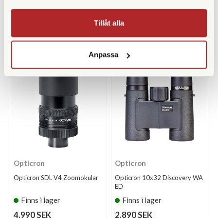
Finns i lager
Finns i lager
Tillåt alla
390 SEK
5.290 SEK
KÖP
KÖP
LÄS MER
LÄS MER
Anpassa
Opticron
Opticron
Opticron SDL V4 Zoomokular
Opticron 10x32 Discovery WA
ED
Finns i lager
Finns i lager
4.990 SEK
2.890 SEK