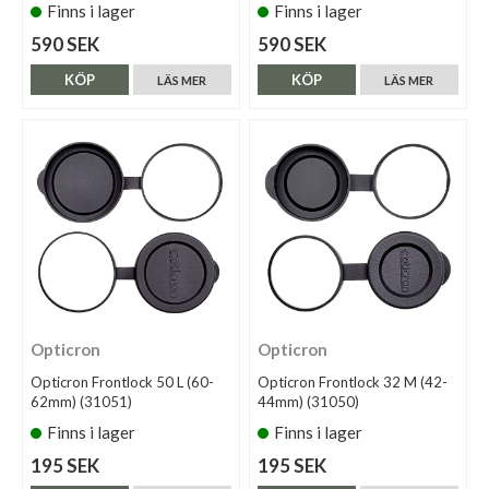
Finns i lager
Finns i lager
590 SEK
590 SEK
KÖP
KÖP
LÄS MER
LÄS MER
Opticron
Opticron
Opticron Frontlock 50 L (60-
Opticron Frontlock 32 M (42-
62mm) (31051)
44mm) (31050)
Finns i lager
Finns i lager
195 SEK
195 SEK