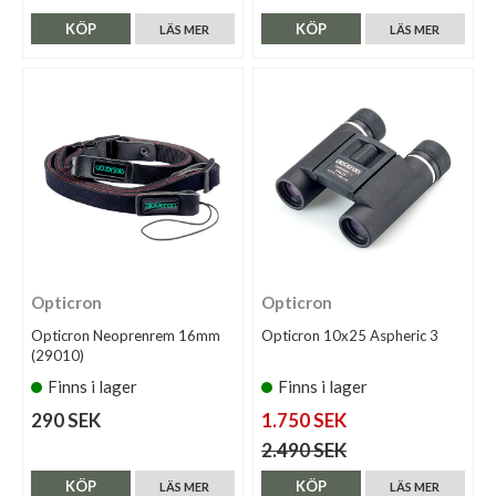
KÖP
KÖP
LÄS MER
LÄS MER
Opticron
Opticron
Opticron Neoprenrem 16mm
Opticron 10x25 Aspheric 3
(29010)
Finns i lager
Finns i lager
290 SEK
1.750 SEK
2.490 SEK
KÖP
KÖP
LÄS MER
LÄS MER