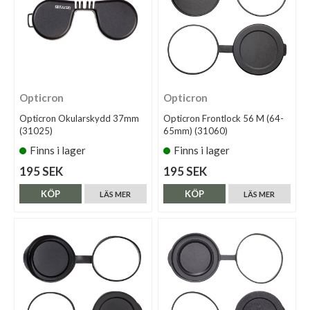
Opticron
Opticron
Opticron Okularskydd 37mm
Opticron Frontlock 56 M (64-
(31025)
65mm) (31060)
Finns i lager
Finns i lager
195 SEK
195 SEK
KÖP
KÖP
LÄS MER
LÄS MER