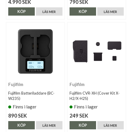
4.990 SEK
790 SEK
KÖP
KÖP
LÄS MER
LÄS MER
Fujifilm
Fujifilm
Fujifilm Batteriladdare (BC-
Fujifilm CVR-XH (Cover Kit X-
W235)
H2/X-H2S)
Finns i lager
Finns i lager
890 SEK
249 SEK
KÖP
KÖP
LÄS MER
LÄS MER