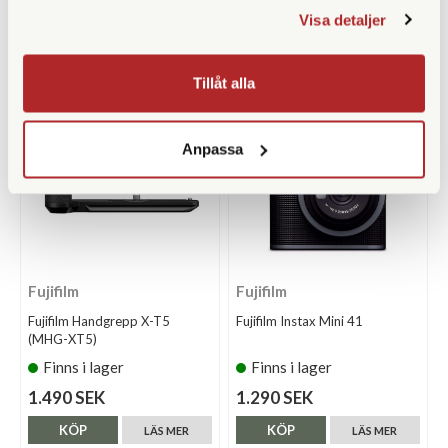
65.990 SEK
64.990 SEK
Visa detaljer
KÖP
KÖP
LÄS MER
LÄS MER
Tillåt alla
Anpassa
Fujifilm
Fujifilm
Fujifilm Handgrepp X-T5
Fujifilm Instax Mini 41
(MHG-XT5)
Finns i lager
Finns i lager
1.490 SEK
1.290 SEK
KÖP
KÖP
LÄS MER
LÄS MER