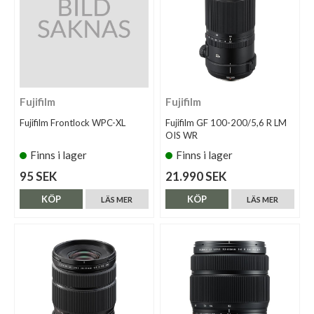
Fujifilm
Fujifilm
Fujifilm Frontlock WPC-XL
Fujifilm GF 100-200/5,6 R LM
OIS WR
Finns i lager
Finns i lager
95 SEK
21.990 SEK
KÖP
KÖP
LÄS MER
LÄS MER