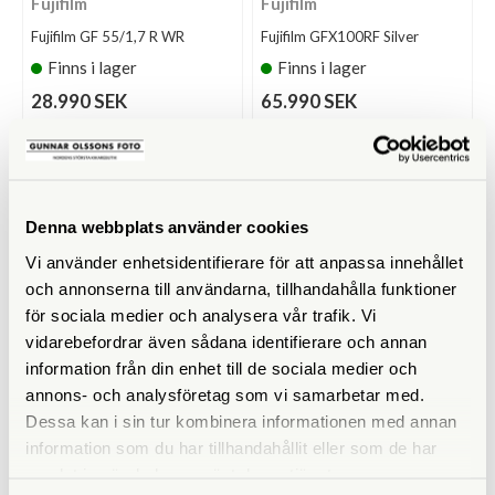
Fujifilm
Fujifilm
Fujifilm GF 55/1,7 R WR
Fujifilm GFX100RF Silver
Finns i lager
Finns i lager
28.990 SEK
65.990 SEK
KÖP
KÖP
LÄS MER
LÄS MER
Denna webbplats använder cookies
Vi använder enhetsidentifierare för att anpassa innehållet
och annonserna till användarna, tillhandahålla funktioner
för sociala medier och analysera vår trafik. Vi
vidarebefordrar även sådana identifierare och annan
information från din enhet till de sociala medier och
annons- och analysföretag som vi samarbetar med.
Fujifilm
Fujifilm
Dessa kan i sin tur kombinera informationen med annan
Fujifilm GFX100RF Svart
Fujifilm GFX100S II
information som du har tillhandahållit eller som de har
Finns i lager
Finns i lager
samlat in när du har använt deras tjänster.