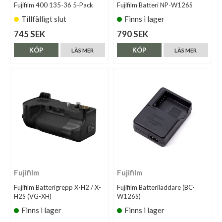
Fujifilm 400 135-36 5-Pack
Fujifilm Batteri NP-W126S
Tillfälligt slut
Finns i lager
745 SEK
790 SEK
KÖP
KÖP
LÄS MER
LÄS MER
Fujifilm
Fujifilm
Fujifilm Batterigrepp X-H2 / X-
Fujifilm Batteriladdare (BC-
H2S (VG-XH)
W126S)
Finns i lager
Finns i lager