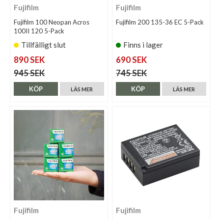
Fujifilm
Fujifilm
Fujifilm 100 Neopan Acros
Fujifilm 200 135-36 EC 5-Pack
100II 120 5-Pack
Tillfälligt slut
Finns i lager
890 SEK
690 SEK
945 SEK
745 SEK
KÖP
KÖP
LÄS MER
LÄS MER
Fujifilm
Fujifilm