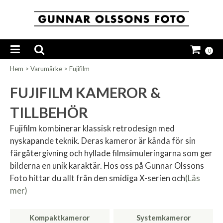
0
Hem
>
Varumärke
>
Fujifilm
FUJIFILM KAMEROR &
TILLBEHÖR
Fujifilm kombinerar klassisk retrodesign med
nyskapande teknik. Deras kameror är kända för sin
färgåtergivning och hyllade filmsimuleringarna som ger
bilderna en unik karaktär. Hos oss på Gunnar Olssons
Foto hittar du allt från den smidiga X-serien och
(Läs
mer)
Kompaktkameror
Systemkameror