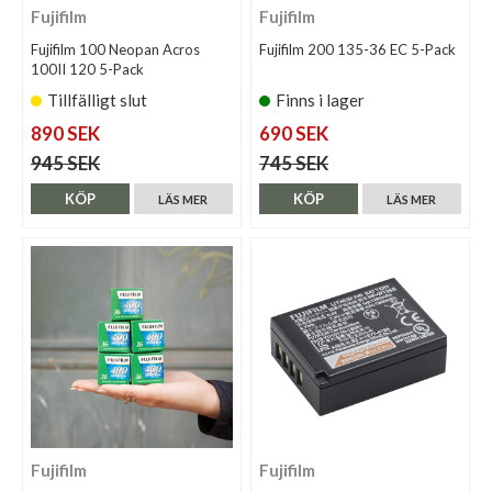
Fujifilm
Fujifilm
Fujifilm 100 Neopan Acros
Fujifilm 200 135-36 EC 5-Pack
100II 120 5-Pack
Tillfälligt slut
Finns i lager
890 SEK
690 SEK
945 SEK
745 SEK
KÖP
KÖP
LÄS MER
LÄS MER
Fujifilm
Fujifilm