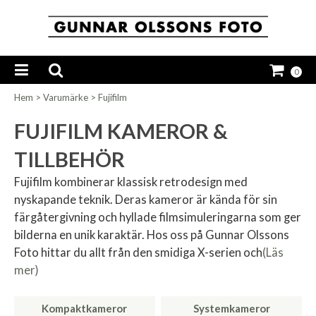
0
Hem
>
Varumärke
>
Fujifilm
FUJIFILM KAMEROR &
TILLBEHÖR
Fujifilm kombinerar klassisk retrodesign med
nyskapande teknik. Deras kameror är kända för sin
färgåtergivning och hyllade filmsimuleringarna som ger
bilderna en unik karaktär. Hos oss på Gunnar Olssons
Foto hittar du allt från den smidiga X-serien och
(Läs
mer)
Kompaktkameror
Systemkameror