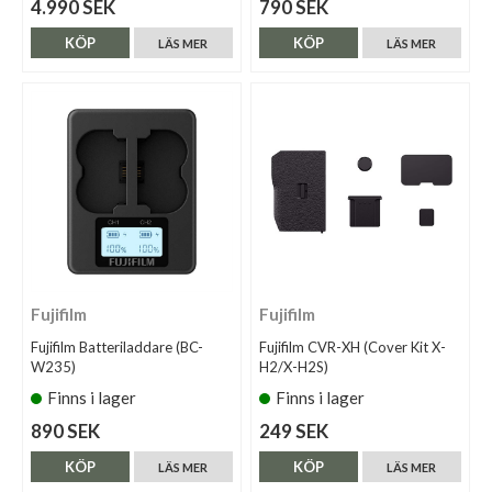
4.990 SEK
790 SEK
KÖP
KÖP
LÄS MER
LÄS MER
Fujifilm
Fujifilm
Fujifilm Batteriladdare (BC-
Fujifilm CVR-XH (Cover Kit X-
W235)
H2/X-H2S)
Finns i lager
Finns i lager
890 SEK
249 SEK
KÖP
KÖP
LÄS MER
LÄS MER