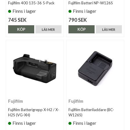
Fujifilm 400 135-36 5-Pack
Fujifilm Batteri NP-W126S
Finns i lager
Finns i lager
745 SEK
790 SEK
KÖP
KÖP
LÄS MER
LÄS MER
Fujifilm
Fujifilm
Fujifilm Batterigrepp X-H2 / X-
Fujifilm Batteriladdare (BC-
H2S (VG-XH)
W126S)
Finns i lager
Finns i lager