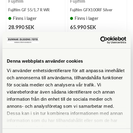
Fujifilm
Fujifilm
Fujifilm GF 55/1,7 R WR
Fujifilm GFX100RF Silver
Finns i lager
Finns i lager
28.990 SEK
65.990 SEK
KÖP
KÖP
LÄS MER
LÄS MER
Denna webbplats använder cookies
Vi använder enhetsidentifierare för att anpassa innehållet
och annonserna till användarna, tillhandahålla funktioner
för sociala medier och analysera vår trafik. Vi
vidarebefordrar även sådana identifierare och annan
information från din enhet till de sociala medier och
annons- och analysföretag som vi samarbetar med.
Fujifilm
Fujifilm
Dessa kan i sin tur kombinera informationen med annan
Fujifilm GFX100RF Svart
Fujifilm GFX100S II
information som du har tillhandahållit eller som de har
Finns i lager
Finns i lager
samlat in när du har använt deras tjänster.