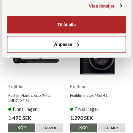
65.990 SEK
64.990 SEK
Visa detaljer
KÖP
KÖP
LÄS MER
LÄS MER
Tillåt alla
Anpassa
Fujifilm
Fujifilm
Fujifilm Handgrepp X-T5
Fujifilm Instax Mini 41
(MHG-XT5)
Finns i lager
Finns i lager
1.490 SEK
1.290 SEK
KÖP
KÖP
LÄS MER
LÄS MER