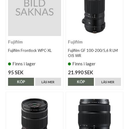
Fujifilm
Fujifilm
Fujifilm Frontlock WPC-XL
Fujifilm GF 100-200/5,6 R LM
OIS WR
Finns i lager
Finns i lager
95 SEK
21.990 SEK
KÖP
KÖP
LÄS MER
LÄS MER