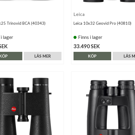
Leica
x25 Trinovid BCA (40343)
Leica 10x32 Geovid Pro (40810)
 i lager
Finns i lager
SEK
33.490 SEK
KÖP
LÄS MER
KÖP
LÄS 