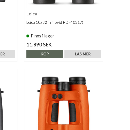
Leica
Leica 10x32 Trinovid HD (40317)
Finns i lager
11.890 SEK
MER
KÖP
LÄS MER