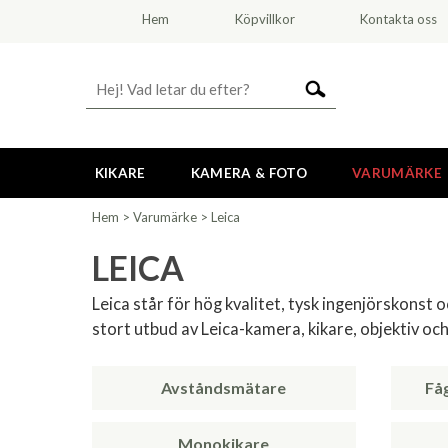
Hem
Köpvillkor
Kontakta oss
KIKARE
KAMERA & FOTO
VARUMÄRKE
Hem
>
Varumärke
>
Leica
LEICA
Leica står för hög kvalitet, tysk ingenjörskonst o
stort utbud av Leica-kamera, kikare, objektiv och 
Avståndsmätare
Få
Monokikare