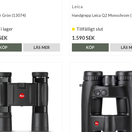
Leica
er Grön (13074)
Handgrepp Leica Q2 Monochrom 
 i lager
Tillfälligt slut
SEK
1.590 SEK
KÖP
LÄS MER
KÖP
LÄS 