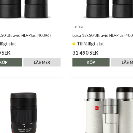
Leica
x50 Ultravid HD-Plus (40096)
Leica 12x50 Ultravid HD-Plus (400
lligt slut
Tillfälligt slut
 SEK
31.490 SEK
KÖP
LÄS MER
KÖP
LÄS 