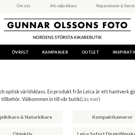
Om oss
Att välja kikare
Reparationer & Servi
ÖVRIGT
KAMPANJER
OUTLET
INSPIRAT
ch optisk världsklass. En produkt från Leica är ett hantverk gjo
tillbehör. Välkommen in till vår butik
(Läs mer)
gelkikare & Naturkikare
Kompaktkameror
Objektiv
Leica Sofort Direktfilms