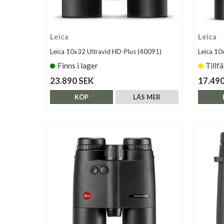
Leica
Leica
Leica 10x32 Ultravid HD-Plus (40091)
Leica 10
Finns i lager
Tillfä
23.890 SEK
17.490
KÖP
LÄS MER