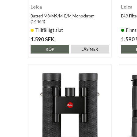
Leica
Leica
Batteri M8/M9/M-E/M Monochrom
E49 Filt
(14464)
Tillfälligt slut
Finns
1.590 SEK
1.590 
KÖP
LÄS MER