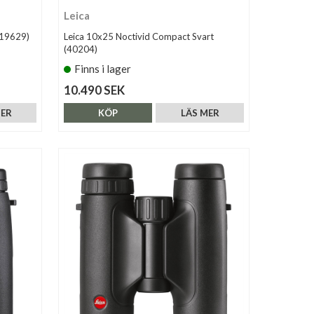
Leica
(19629)
Leica 10x25 Noctivid Compact Svart
(40204)
Finns i lager
10.490 SEK
MER
KÖP
LÄS MER