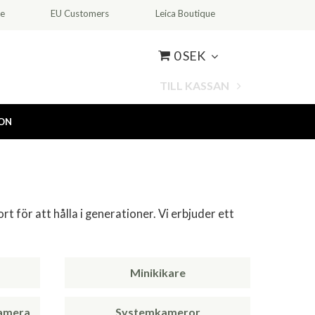
ce
EU Customers
Leica Boutique
0 SEK
TILL KASSAN
ION
rt för att hålla i generationer. Vi erbjuder ett
Minikikare
kamera
Systemkameror