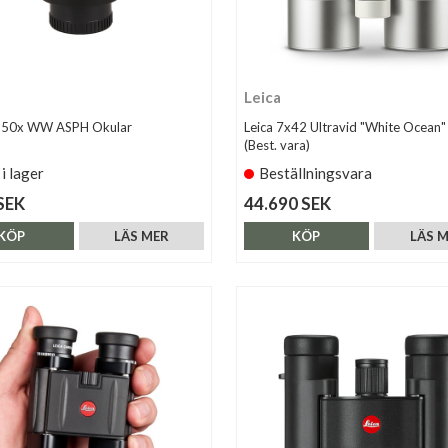
Leica
5-50x WW ASPH Okular
Leica 7x42 Ultravid "White Ocean"
(Best. vara)
 i lager
Beställningsvara
SEK
44.690 SEK
KÖP
LÄS MER
KÖP
LÄS 