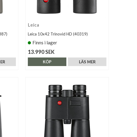
Leica
387)
Leica 10x42 Trinovid HD (40319)
Finns i lager
13.990 SEK
MER
KÖP
LÄS MER