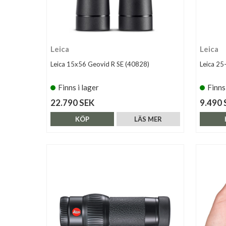
Leica
Leica
Leica 15x56 Geovid R SE (40828)
Leica 2
Finns i lager
Finns
22.790 SEK
9.490 
KÖP
LÄS MER