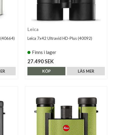
Leica
 (40664)
Leica 7x42 Ultravid HD-Plus (40092)
Finns i lager
27.490 SEK
MER
KÖP
LÄS MER