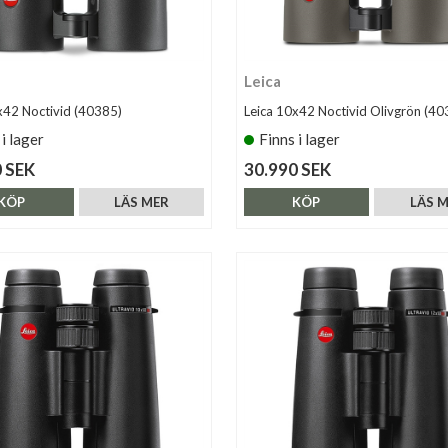
Leica
x42 Noctivid (40385)
Leica 10x42 Noctivid Olivgrön (40
 i lager
Finns i lager
 SEK
30.990 SEK
KÖP
LÄS MER
KÖP
LÄS 