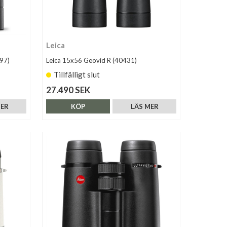
Leica
97)
Leica 15x56 Geovid R (40431)
Tillfälligt slut
27.490 SEK
MER
KÖP
LÄS MER