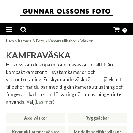
0
Hem
>
Kamera & Foto
>
Kameratillbehör
>
Väskor
KAMERAVÄSKA
Hos oss kan du köpa en kameraväska för allt från
kompaktkameror till systemkameror och
videoutrustning. En skyddande väska är ett självklart
tillbehör när du bär med dig din kamerautrustning och
fungerar lika bra som förvaring när utrustningen inte
används. Välj
(Läs mer)
Axelväskor
Ryggsäckar
Kompaktkameraväskor
Modellspecifika väskor