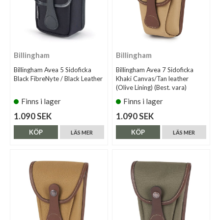
Billingham
Billingham
Billingham Avea 5 Sidoficka
Billingham Avea 7 Sidoficka
Black FibreNyte / Black Leather
Khaki Canvas/Tan leather
(Olive Lining) (Best. vara)
Finns i lager
Finns i lager
1.090 SEK
1.090 SEK
KÖP
KÖP
LÄS MER
LÄS MER