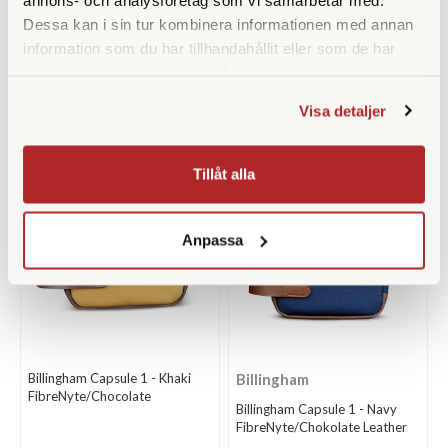
Billingham Capsule 1 - Black
Billingham Capsule 1 -
Dessa kan i sin tur kombinera informationen med annan
FibreNyte/Black
Burgundy Canvas/Chocolate
information som du har tillhandahållit eller som de har
Finns i lager
Finns i lager
samlat in när du har använt deras tjänster.
1.690 SEK
1.690 SEK
Visa detaljer
KÖP
KÖP
LÄS MER
LÄS MER
Tillåt alla
Anpassa
Billingham Capsule 1 - Khaki
Billingham
FibreNyte/Chocolate
Billingham Capsule 1 - Navy
FibreNyte/Chokolate Leather